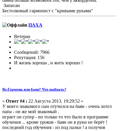
баяна больше возможностей, чем у аккордеона.
Записан
Бестолковый гармонист с "кривыми руками"
ПАХА
Ветеран
Сообщений: 7966
Репутация: 156
И жизнь хороша , и жить хорошо !
Re:Гармонь или баян? Что выбрать?
«
Ответ #4 :
22 Августа 2013, 19:29:52 »
У моего знакомого сын отучился на баян - очень хотел
папа - он же мой знакомый .
играет он супер - но только то что было в программе
обучения ... кроме уроков - баян он в руки не берёт !
последний год обучения - из под палки ! а получив