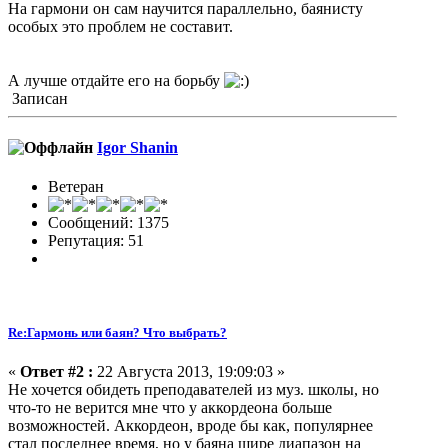
На гармони он сам научится параллельно, баянисту
особых это проблем не составит.
А лучше отдайте его на борьбу
Записан
Igor Shanin
Ветеран
Сообщений: 1375
Репутация: 51
Re:Гармонь или баян? Что выбрать?
«
Ответ #2 :
22 Августа 2013, 19:09:03 »
Не хочется обидеть преподавателей из муз. школы, но
что-то не верится мне что у аккордеона больше
возможностей. Аккордеон, вроде бы как, популярнее
стал последнее время, но у баяна шире диапазон на