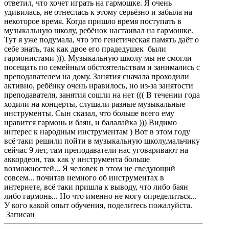
ответил, что хочет играть на гармошке. Я очень
удивилась, не отнеслась к этому серьёзно и забыла на
некоторое время. Когда пришло время поступать в
музыкальную школу, ребёнок настаивал на гармошке.
Тут я уже подумала, что это генетическая память даёт о
себе знать, так как двое его прадедушек были
гармонистами ))). Музыкальную школу мы не смогли
посещать по семейным обстоятельствам и занимались с
преподавателем на дому. Занятия сначала проходили
активно, ребёнку очень нравилось, но из-за занятости
преподавателя, занятия сошли на нет ((( В течении года
ходили на концерты, слушали разные музыкальные
инструменты. Сын сказал, что больше всего ему
нравится гармонь и баян, и балалайка ))) Видимо
интерес к народным инструментам ) Вот в этом году
всё таки решили пойти в музыкальную школу,мальчику
сейчас 9 лет, там преподаватели нас уговаривают на
аккордеон, так как у инструмента больше
возможностей... Я человек в этом не сведующий
совсем... почитав немного об инструментах в
интернете, всё таки пришла к выводу, что либо баян
либо гармонь... Но что именно не могу определиться...
У кого какой опыт обучения, поделитесь пожалуйста.
Записан