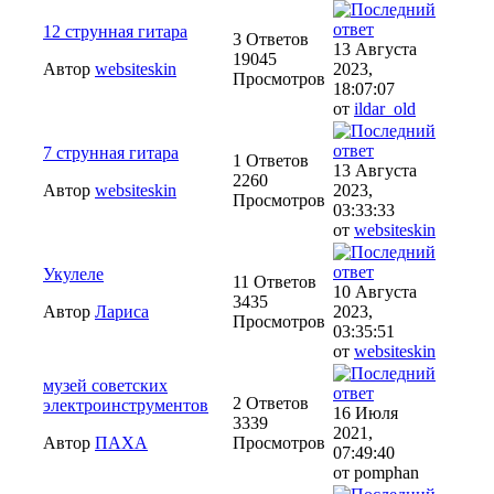
12 струнная гитара
3 Ответов
13 Августа
19045
Автор
websiteskin
2023,
Просмотров
18:07:07
от
ildar_old
7 струнная гитара
1 Ответов
13 Августа
2260
Автор
websiteskin
2023,
Просмотров
03:33:33
от
websiteskin
Укулеле
11 Ответов
10 Августа
3435
Автор
Лариса
2023,
Просмотров
03:35:51
от
websiteskin
музей советских
2 Ответов
электроинструментов
16 Июля
3339
2021,
Автор
ПАХА
Просмотров
07:49:40
от pomphan