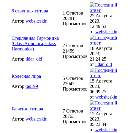
6 струнная гитара
1 Ответов
25 Августа
20281
Автор
websiteskin
2023,
Просмотров
12:49:53
от
websiteskin
Стеклянная Гармоника
(Glass Armonica, Glass
7 Ответов
18 Августа
Harmonica)
21459
2023,
Просмотров
Автор
ildar_old
21:24:25
от
ildar_old
Колесная лира
5 Ответов
15 Августа
22047
Автор
ras199
2023,
Просмотров
06:09:25
от
websiteskin
Баритон гитара
7 Ответов
15 Августа
20763
Автор
websiteskin
2023,
Просмотров
05:23:34
от
websiteskin