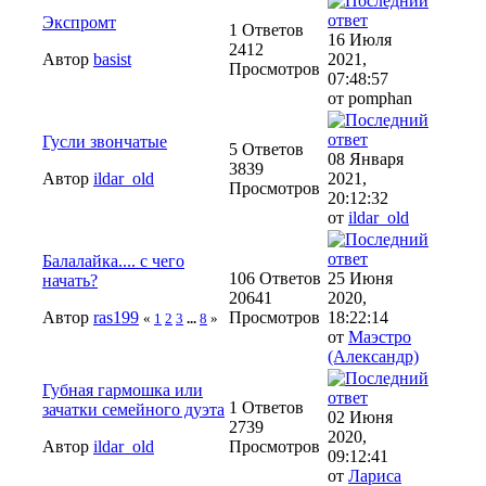
Экспромт
1 Ответов
16 Июля
2412
Автор
basist
2021,
Просмотров
07:48:57
от pomphan
Гусли звончатые
5 Ответов
08 Января
3839
Автор
ildar_old
2021,
Просмотров
20:12:32
от
ildar_old
Балалайка.... с чего
106 Ответов
25 Июня
начать?
20641
2020,
Автор
ras199
Просмотров
18:22:14
«
1
2
3
...
8
»
от
Маэстро
(Александр)
Губная гармошка или
1 Ответов
зачатки семейного дуэта
02 Июня
2739
2020,
Автор
ildar_old
Просмотров
09:12:41
от
Лариса