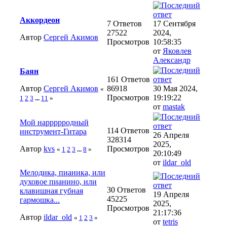
Аккордеон
7 Ответов
17 Сентября
27522
2024,
Автор
Сергей Акимов
Просмотров
10:58:35
от
Яковлев
Александр
Баян
161 Ответов
Автор
Сергей Акимов
86918
30 Мая 2024,
«
Просмотров
19:19:22
1
2
3
...
11
»
от
mastak
Мой наррррродный
114 Ответов
инструмент-Гитара
26 Апреля
328314
2025,
Автор
kvs
Просмотров
«
1
2
3
...
8
»
20:10:49
от
ildar_old
Мелодика, пианика, или
духовое пианино, или
30 Ответов
клавишная губная
19 Апреля
45225
гармошка...
2025,
Просмотров
21:17:36
Автор
ildar_old
«
1
2
3
»
от
tetris