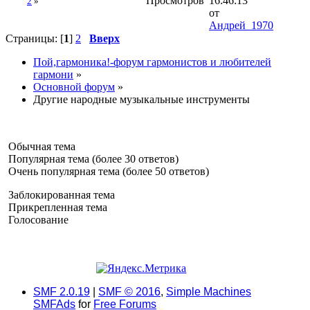
Просмотров
16:46:13
2
»
от
Андрей_1970
Страницы: [
1
]
2
Вверх
Пой,гармоника!-форум гармонистов и любителей
гармони
»
Основной форум
»
Другие народные музыкальные инструменты
Обычная тема
Популярная тема (более 30 ответов)
Очень популярная тема (более 50 ответов)
Заблокированная тема
Прикрепленная тема
Голосование
SMF 2.0.19
|
SMF © 2016
,
Simple Machines
SMFAds
for
Free Forums