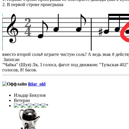
2. В первой строке проигрыша
вместо второй соль# играете чистую соль? А ведь знак # действ
Записан
"Чайка" (Шуя) Ля, 3 голоса, фагот под движком; "Тульская 402" Л
голосов, 8! басов.
ildar_old
Ильдар Бикулов
Ветеран