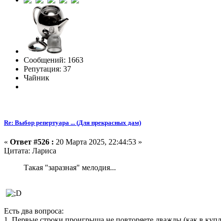
Сообщений: 1663
Репутация: 37
Чайник
Re: Выбор репертуара ... (Для прекрасных дам)
«
Ответ #526 :
20 Марта 2025, 22:44:53 »
Цитата: Лариса
Такая "заразная" мелодия...
Есть два вопроса:
1. Первые строки проигрыша не повторяете дважды (как в купл