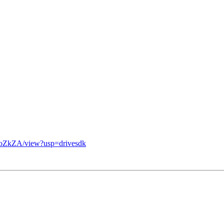
FoZkZA/view?usp=drivesdk