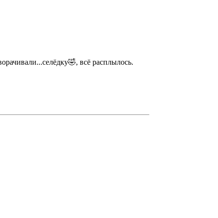
орачивали...селёдку🤣, всё расплылось.