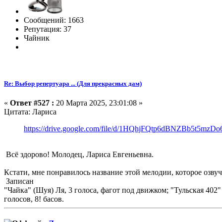
Сообщений: 1663
Репутация: 37
Чайник
Re: Выбор репертуара ... (Для прекрасных дам)
«
Ответ #527 :
20 Марта 2025, 23:01:08 »
Цитата: Лариса
https://drive.google.com/file/d/1HQhjFQtp6dBNZBb5t5mzD
Всё здорово! Молодец, Лариса Евгеньевна.
Кстати, мне понравилось название этой мелодии, которое озву
Записан
"Чайка" (Шуя) Ля, 3 голоса, фагот под движком; "Тульская 402" Л
голосов, 8! басов.