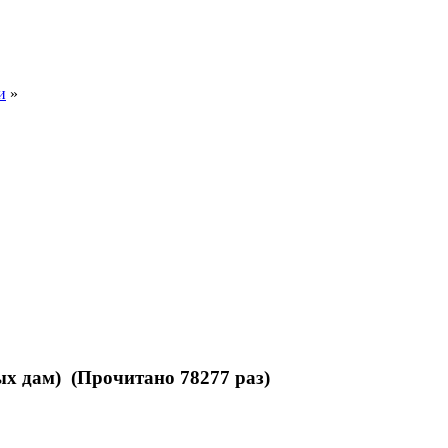
и
»
ых дам) (Прочитано 78277 раз)