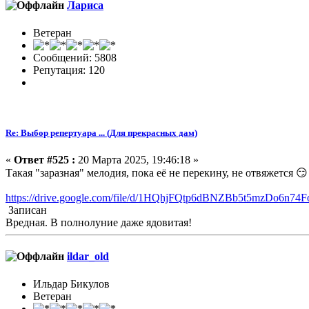
Лариса
Ветеран
Сообщений: 5808
Репутация: 120
Re: Выбор репертуара ... (Для прекрасных дам)
«
Ответ #525 :
20 Марта 2025, 19:46:18 »
Такая "заразная" мелодия, пока её не перекину, не отвяжется 😏
https://drive.google.com/file/d/1HQhjFQtp6dBNZBb5t5mzDo6n74
Записан
Вредная. В полнолуние даже ядовитая!
ildar_old
Ильдар Бикулов
Ветеран