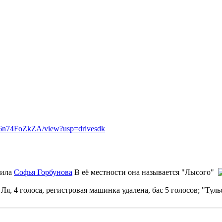
o6n74FoZkZA/view?usp=drivesdk
чила
Софья Горбунова
В её местности она называется "Лысого"
я, 4 голоса, регистровая машинка удалена, бас 5 голосов; "Тульск