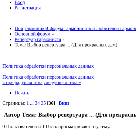
Вход
Регистрация
Пой,гармоника!-форум гармонистов и любителей гармон
Основной форум
»
Репертуар гармониста
»
Тема:
Выбор репертуара ... (Для прекрасных дам)
Политика обработки персональных данных
Политика обработки персональных данных
« предыдущая тема
следующая тема »
Печать
Страницы:
1
...
34
35
[
36
]
Вниз
Автор
Тема: Выбор репертуара ... (Для прекрасн
0 Пользователей и 1 Гость просматривают эту тему.