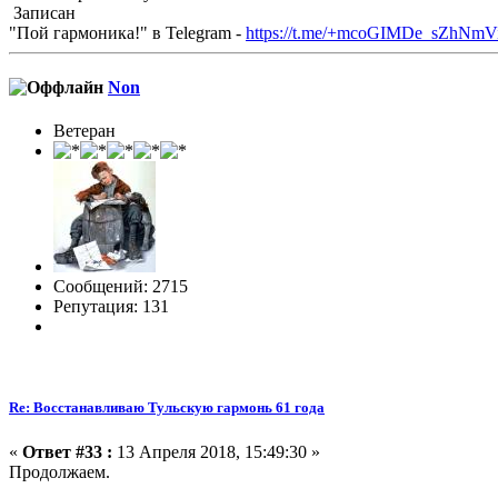
Записан
"Пой гармоника!" в Telegram -
https://t.me/+mcoGIMDe_sZhNmV
Non
Ветеран
Сообщений: 2715
Репутация: 131
Re: Восстанавливаю Тульскую гармонь 61 года
«
Ответ #33 :
13 Апреля 2018, 15:49:30 »
Продолжаем.