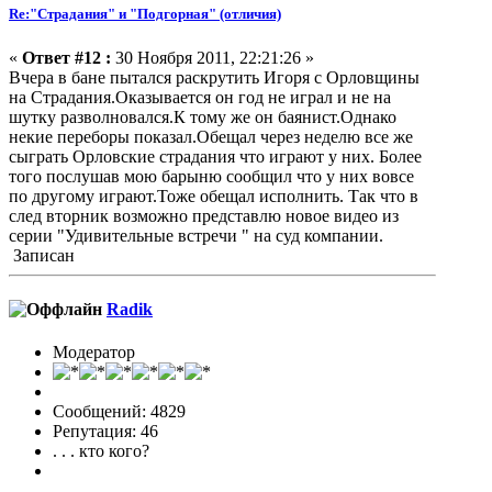
Re:"Страдания" и "Подгорная" (отличия)
«
Ответ #12 :
30 Ноября 2011, 22:21:26 »
Вчера в бане пытался раскрутить Игоря с Орловщины
на Страдания.Оказывается он год не играл и не на
шутку разволновался.К тому же он баянист.Однако
некие переборы показал.Обещал через неделю все же
сыграть Орловские страдания что играют у них. Более
того послушав мою барыню сообщил что у них вовсе
по другому играют.Тоже обещал исполнить. Так что в
след вторник возможно представлю новое видео из
серии "Удивительные встречи " на суд компании.
Записан
Radik
Модератор
Сообщений: 4829
Репутация: 46
. . . кто кого?