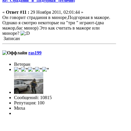
Re:"Страдания" и "Подгорная" (отличия)
«
Ответ #11 :
29 Ноября 2011, 02:01:44 »
Он говорит страдания в миноре,Подгорная в мажоре.
Однако я смотрю некоторые на "три " играют-(два
мажор,бас минор) Это как считать в мажоре или
миноре?
Записан
ras199
Ветеран
Сообщений: 10815
Репутация: 100
Миха