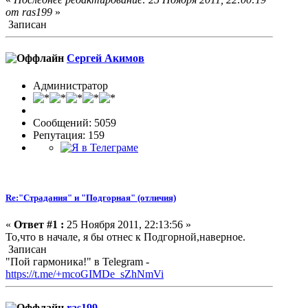
от ras199
»
Записан
Сергей Акимов
Администратор
Сообщений: 5059
Репутация: 159
Re:"Страдания" и "Подгорная" (отличия)
«
Ответ #1 :
25 Ноября 2011, 22:13:56 »
То,что в начале, я бы отнес к Подгорной,наверное.
Записан
"Пой гармоника!" в Telegram -
https://t.me/+mcoGIMDe_sZhNmVi
ras199