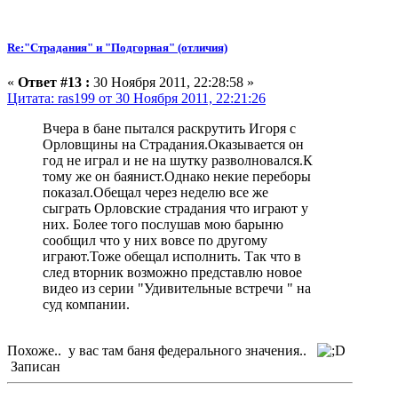
Re:"Страдания" и "Подгорная" (отличия)
«
Ответ #13 :
30 Ноября 2011, 22:28:58 »
Цитата: ras199 от 30 Ноября 2011, 22:21:26
Вчера в бане пытался раскрутить Игоря с
Орловщины на Страдания.Оказывается он
год не играл и не на шутку разволновался.К
тому же он баянист.Однако некие переборы
показал.Обещал через неделю все же
сыграть Орловские страдания что играют у
них. Более того послушав мою барыню
сообщил что у них вовсе по другому
играют.Тоже обещал исполнить. Так что в
след вторник возможно представлю новое
видео из серии "Удивительные встречи " на
суд компании.
Похоже.. у вас там баня федерального значения..
Записан