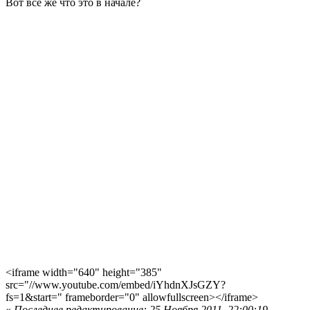
Вот все же что это в начале?
<iframe width="640" height="385"
src="//www.youtube.com/embed/iYhdnXJsGZY?
fs=1&start=" frameborder="0" allowfullscreen></iframe>
«
Последнее редактирование: 25 Ноября 2011, 22:00:19