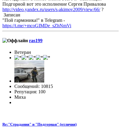
Подгорной вот это исполнение Сергея Привалова
http://video.yandex.ru/users/s-akimov2009/view/66/
?
Записан
"Пой гармоника!" в Telegram -
https://t.me/+mcoGIMDe_sZhNmVi
ras199
Ветеран
Сообщений: 10815
Репутация: 100
Миха
Re:"Страдания" и "Подгорная" (отличия)