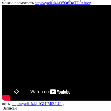
можно посмотреть
https://yadi.sk/i/O5O6DqTD0z1uog
ноты
https://yadi.sk/i/j_jGHJMi2-LUag
Записан