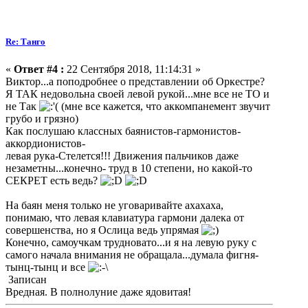
Re: Танго
«
Ответ #4 :
22 Сентября 2018, 11:14:31 »
Виктор...а поподробнее о представлении об Оркестре?
Я ТАК недовольна своей левой рукой...мне все не ТО и
не Так
(мне все кажется, что аккомпанемент звучит
грубо и грязно)
Как послушаю классных баянистов-гармонистов-
аккордионистов-
левая рука-Стелется!!! Движения пальчиков даже
незаметны...конечно- труд в 10 степени, но какой-то
СЕКРЕТ есть ведь?
На баян меня только не уговаривайте ахахаха,
понимаю, что левая клавиатура гармони далека от
совершенства, но я Ослица ведь упрямая
Конечно, самоучкам трудновато...и я на левую руку с
самого начала внимания не обращала...думала фигня-
тынц-тынц и все
Записан
Вредная. В полнолуние даже ядовитая!