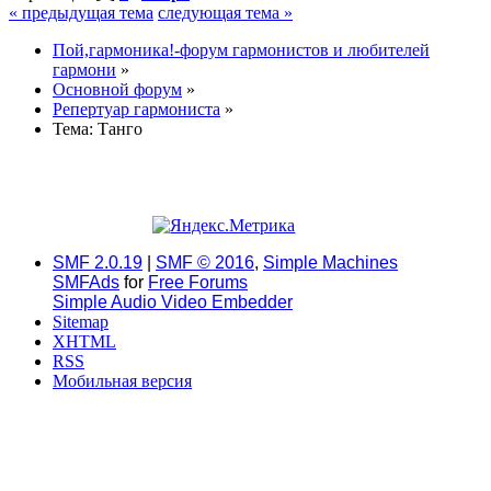
« предыдущая тема
следующая тема »
Пой,гармоника!-форум гармонистов и любителей
гармони
»
Основной форум
»
Репертуар гармониста
»
Тема:
Танго
SMF 2.0.19
|
SMF © 2016
,
Simple Machines
SMFAds
for
Free Forums
Simple Audio Video Embedder
Sitemap
XHTML
RSS
Мобильная версия