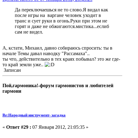
Да переключаешься не то слово.Я видал как
после игры на варгане человек уходит в
транс и сует руки в огонь.Руки при этом не
горят и даже не обжигаются.мистика...еслиб
сам не видел.
А, кстати, Михаил, давно собираюсь спросить: ты в
начале Темы давал наводку "Рассамаха"..
ты что, действительно в тех краях побывал? это же где-
то край земли уже..
Записан
Пой,гармоника!-форум гармонистов и любителей
гармони
Re:Народный инструмент- загадка
«
Ответ #29 :
07 Января 2012, 21:05:35 »