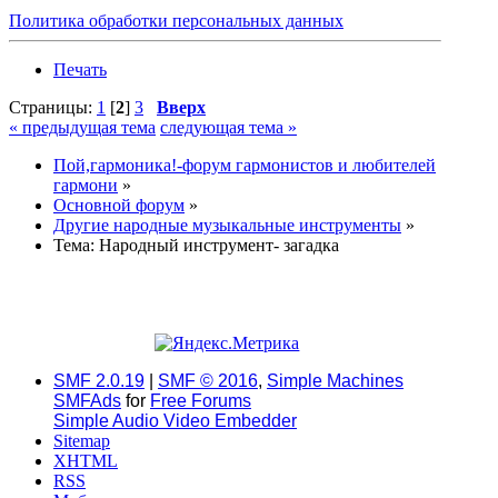
Политика обработки персональных данных
Печать
Страницы:
1
[
2
]
3
Вверх
« предыдущая тема
следующая тема »
Пой,гармоника!-форум гармонистов и любителей
гармони
»
Основной форум
»
Другие народные музыкальные инструменты
»
Тема:
Народный инструмент- загадка
SMF 2.0.19
|
SMF © 2016
,
Simple Machines
SMFAds
for
Free Forums
Simple Audio Video Embedder
Sitemap
XHTML
RSS