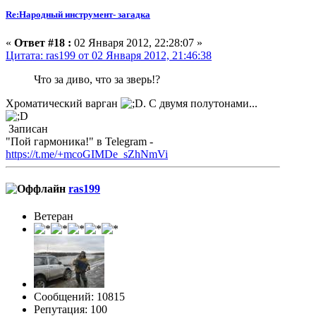
Re:Народный инструмент- загадка
«
Ответ #18 :
02 Января 2012, 22:28:07 »
Цитата: ras199 от 02 Января 2012, 21:46:38
Что за диво, что за зверь!?
Хроматический варган
. С двумя полутонами...
Записан
"Пой гармоника!" в Telegram -
https://t.me/+mcoGIMDe_sZhNmVi
ras199
Ветеран
Сообщений: 10815
Репутация: 100