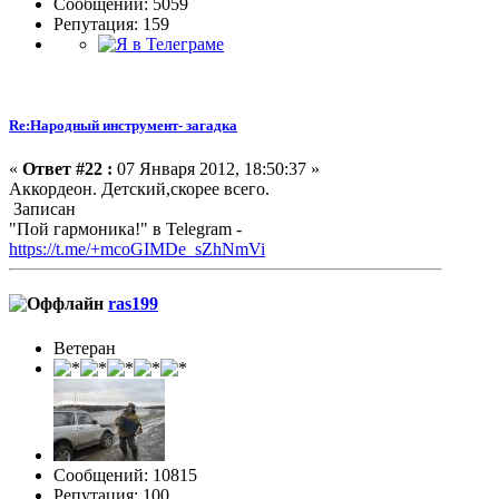
Сообщений: 5059
Репутация: 159
Re:Народный инструмент- загадка
«
Ответ #22 :
07 Января 2012, 18:50:37 »
Аккордеон. Детский,скорее всего.
Записан
"Пой гармоника!" в Telegram -
https://t.me/+mcoGIMDe_sZhNmVi
ras199
Ветеран
Сообщений: 10815
Репутация: 100