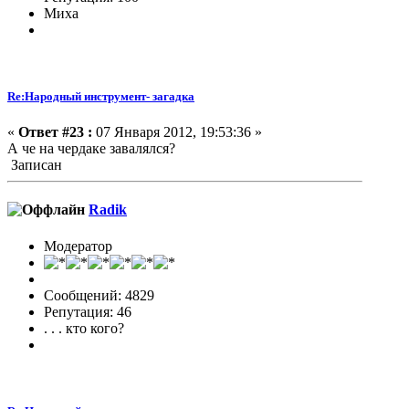
Миха
Re:Народный инструмент- загадка
«
Ответ #23 :
07 Января 2012, 19:53:36 »
А че на чердаке завалялся?
Записан
Radik
Модератор
Сообщений: 4829
Репутация: 46
. . . кто кого?