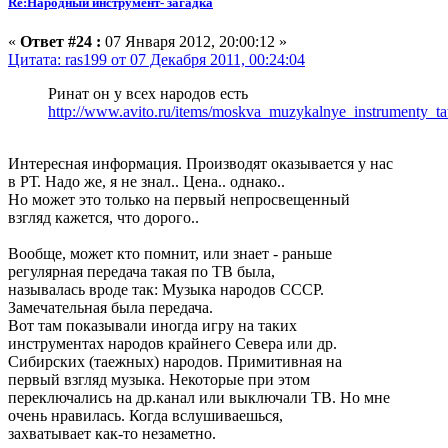
Re:Народный инструмент- загадка
«
Ответ #24 :
07 Января 2012, 20:00:12 »
Цитата: ras199 от 07 Декабря 2011, 00:24:04
Ринат он у всех народов есть
http://www.avito.ru/items/moskva_muzykalnye_instrumenty_t
Интересная информация. Производят оказывается у нас
в РТ. Надо же, я не знал.. Цена.. однако..
Но может это только на первый непросвещенный
взгляд кажется, что дорого..
Вообще, может кто помнит, или знает - раньше
регулярная передача такая по ТВ была,
называлась вроде так: Музыка народов СССР.
Замечательная была передача.
Вот там показывали иногда игру на таких
инструментах народов крайнего Севера или др.
Сибирских (таежных) народов. Примитивная на
первый взгляд музыка. Некоторые при этом
переключались на др.канал или выключали ТВ. Но мне
очень нравилась. Когда вслушиваешься,
захватывает как-то незаметно.