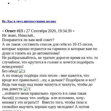
Re: Бас в двух интересующих песнях
«
Ответ #13 :
27 Сентября 2020, 19:34:39 »
Не знаю, Николай..
Понравится ли вам мой совет?
А он таков: составить список для себя из 10-15 песен,
которые хорошо играются на гармони и которые вам по
душе и гонять их до автоматизма!
Не разбрасывайтесь, не тратьте дорогое время на что- то
случайное, что крутится в голове и хочется подобрать
немедленно!
Без обид!
А по поводу подбора этих песен - мне кажется, что
вроде все правильно) ...ну, а дальше? Подобрали и все?
Ведь там надо над ними чахнуть и чахнуть, чтобы до
ума довести
...поймите меня правильно- просто я и сама такая
была((( услышу что- нибудь или вспомню, хочу-
ниимагу это играть!!! Вместо того, чтобы тихо и
спокойно выучить хорошо одну мелодию! А потом