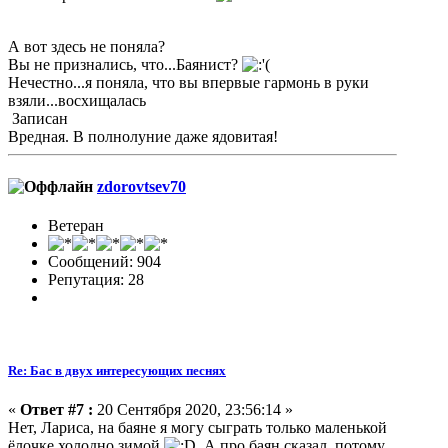
А вот здесь не поняла?
Вы не признались, что...Баянист?
Нечестно...я поняла, что вы впервые гармонь в руки
взяли...восхищалась
Записан
Вредная. В полнолуние даже ядовитая!
zdorovtsev70
Ветеран
Сообщений: 904
Репутация: 28
Re: Бас в двух интересующих песнях
«
Ответ #7 :
20 Сентября 2020, 23:56:14 »
Нет, Лариса, на баяне я могу сыграть только маленькой
ёлочке холодно зимой
. А про баян сказал, потому,