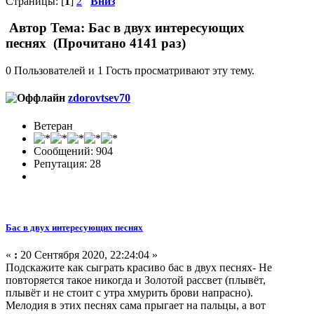
Страницы: [
1
]
2
Вниз
Автор
Тема: Бас в двух интересующих
песнях (Прочитано 4141 раз)
0 Пользователей и 1 Гость просматривают эту тему.
zdorovtsev70
Ветеран
Сообщений: 904
Репутация: 28
Бас в двух интересующих песнях
«
:
20 Сентября 2020, 22:24:04 »
Подскажите как сыграть красиво бас в двух песнях- Не
повторяется такое никогда и Золотой рассвет (плывёт,
плывёт и не стоит с утра хмурить брови напрасно).
Мелодия в этих песнях сама прыгает на пальцы, а вот