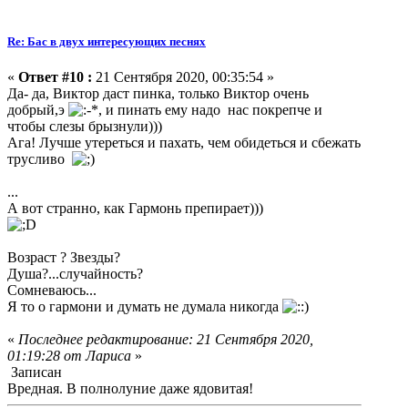
Re: Бас в двух интересующих песнях
«
Ответ #10 :
21 Сентября 2020, 00:35:54 »
Да- да, Виктор даст пинка, только Виктор очень
добрый,э
, и пинать ему надо нас покрепче и
чтобы слезы брызнули)))
Ага! Лучше утереться и пахать, чем обидеться и сбежать
трусливо
...
А вот странно, как Гармонь препирает)))
Возраст ? Звезды?
Душа?...случайность?
Сомневаюсь...
Я то о гармони и думать не думала никогда
«
Последнее редактирование: 21 Сентября 2020,
01:19:28 от Лариса
»
Записан
Вредная. В полнолуние даже ядовитая!