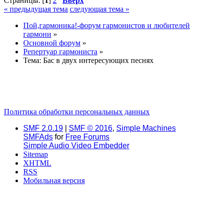
Страницы: [
1
]
2
Вверх
« предыдущая тема
следующая тема »
Пой,гармоника!-форум гармонистов и любителей
гармони
»
Основной форум
»
Репертуар гармониста
»
Тема:
Бас в двух интересующих песнях
Политика обработки персональных данных
SMF 2.0.19
|
SMF © 2016
,
Simple Machines
SMFAds
for
Free Forums
Simple Audio Video Embedder
Sitemap
XHTML
RSS
Мобильная версия