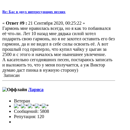
Re: Бас в двух интересующих песнях
«
Ответ #9 :
21 Сентября 2020, 00:25:22 »
Гармонь мне нравилась всегда, но я как то побаивался
её что-ли. Лет 10 назад мне дядька силой хотел
подарить свою гармонь, но я не захотел оставить его без
гармони, да и не видел в себе силы освоить её. А вот
прошлый год приперло, что купил чайку у цыган за
2500 и с этого и началось мое нынешнее увлечение.
А касательно сегодняшних песен, постараюсь записать
и выложить то, что у меня получается, а уж Виктор
думаю даст пинка в нужную сторону)
Записан
Лариса
Ветеран
Сообщений: 5808
Репутация: 120