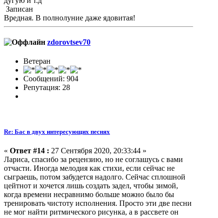
дугую и т.д
Записан
Вредная. В полнолуние даже ядовитая!
zdorovtsev70
Ветеран
Сообщений: 904
Репутация: 28
Re: Бас в двух интересующих песнях
«
Ответ #14 :
27 Сентября 2020, 20:33:44 »
Лариса, спасибо за рецензию, но не соглашусь с вами
отчасти. Иногда мелодия как стихи, если сейчас не
сыграешь, потом забудется надолго. Сейчас сплошной
цейтнот и хочется лишь создать задел, чтобы зимой,
когда времени несравнимо больше можно было бы
тренировать чистоту исполнения. Просто эти две песни
не мог найти ритмического рисунка, а в рассвете он