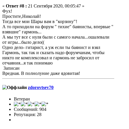
«
Ответ #8 :
21 Сентября 2020, 00:05:47 »
Фух!
Простите,Николай!
Тогда все мои Шары вам в "корзину"!
А то приходили на форум " тихие" баянисты, впервые "
взявшие" гармонь...
А мы тут все с нуля были с самого начала...ошалевали
от игры...было дело((
Одно дело- гитарист, а уж если ты баянист и взял
Гармонь, так так и сказать надо форумчанам, чтобы
никто не комплексовал и гармонь не забросил от
отчаяния...я так понимаю
Записан
Вредная. В полнолуние даже ядовитая!
zdorovtsev70
Ветеран
Сообщений: 904
Репутация: 28