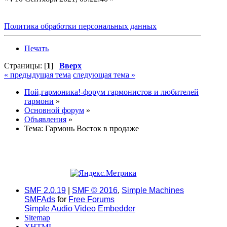
Политика обработки персональных данных
Печать
Страницы: [
1
]
Вверх
« предыдущая тема
следующая тема »
Пой,гармоника!-форум гармонистов и любителей
гармони
»
Основной форум
»
Объявления
»
Тема:
Гармонь Восток в продаже
SMF 2.0.19
|
SMF © 2016
,
Simple Machines
SMFAds
for
Free Forums
Simple Audio Video Embedder
Sitemap
XHTML