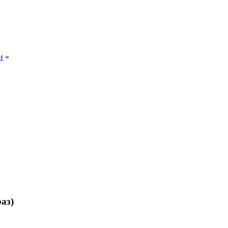
и
»
аз)