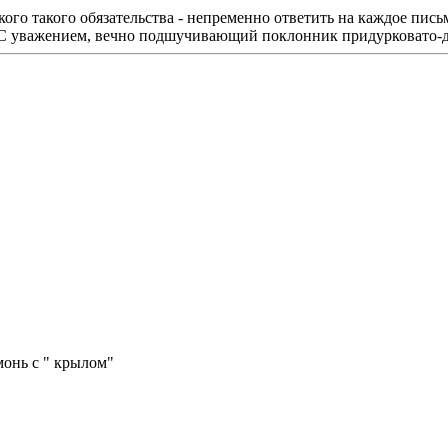
го такого обязательства - непременно ответить на каждое пись
 С уважением, вечно подшучивающий поклонник придурковато-
монь с " крылом"