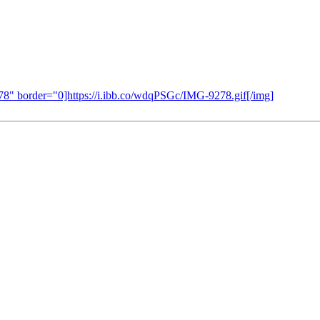
8" border="0]https://i.ibb.co/wdqPSGc/IMG-9278.gif[/img]