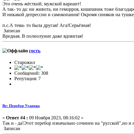
Это очень жёсткий, мужской вариант!
А так- то да: ни живота, ни геморроя, кишешник тоже благодаре
И никакой депрессии и самокопания! Окромя синяков на тушке
п.с.А тема- то была другая! Ага!Серьёзная!
Записан
Вредная. В полнолуние даже ядовитая!
гость
Старожил
Сообщений: 308
Репутация: 7
Re: Перебор Угарова
«
Ответ #4 :
09 Ноября 2023, 08:16:02 »
Так и - да!Этот перебор изначально сочинен на "русской",но и 
Записан