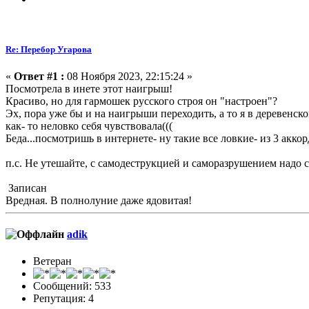
Re: Перебор Угарова
«
Ответ #1 :
08 Ноября 2023, 22:15:24 »
Посмотрела в инете этот наигрыш!
Красиво, но для гармошек русского строя он "настроен"?
Эх, пора уже бы и на наигрыши переходить, а то я в деревенс
как- то неловко себя чувствовала(((
Беда...посмотришь в интернете- ну такие все ловкие- из 3 акко
п.с. Не утешайте, с самодеструкцией и саморазрушением надо
Записан
Вредная. В полнолуние даже ядовитая!
adik
Ветеран
Сообщений: 533
Репутация: 4