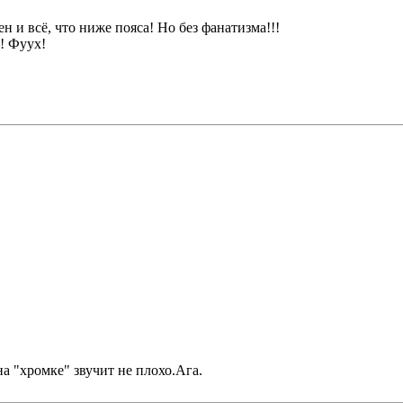
н и всё, что ниже пояса! Но без фанатизма!!!
! Фуух!
на "хромке" звучит не плохо.Ага.