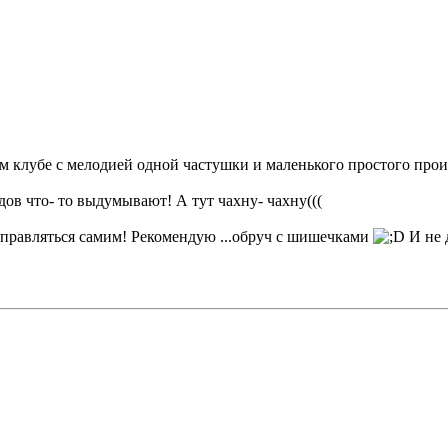
ком клубе с мелодией одной частушки и маленького простого про
рдов что- то выдумывают! А тут чахну- чахну(((
 справляться самим! Рекомендую ...обруч с шишечками
И не 