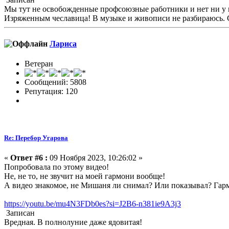
Мы тут не освобожденные профсоюзные работники и нет ни у ко
Изряженным чеславица! В музыке и живописи не разбираюсь.
Лариса
Ветеран
Сообщений: 5808
Репутация: 120
Re: Перебор Угарова
«
Ответ #6 :
09 Ноября 2023, 10:26:02 »
Попробовала по этому видео!
Не, не то, не звучит на моей гармони вообще!
А видео знакомое, не Мишаня ли снимал? Или показывал? Гар
https://youtu.be/mu4N3FDb0es?si=J2B6-n381ie9A3j3
Записан
Вредная. В полнолуние даже ядовитая!