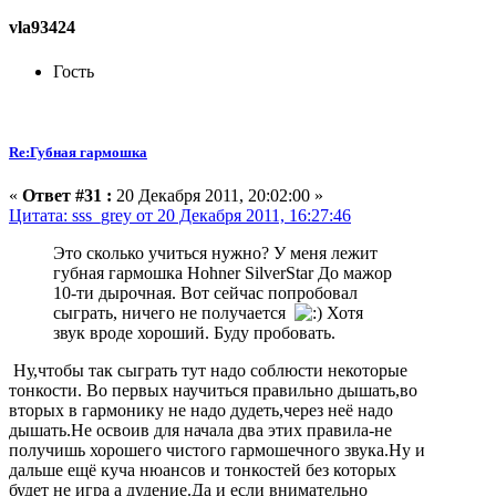
vla93424
Гость
Re:Губная гармошка
«
Ответ #31 :
20 Декабря 2011, 20:02:00 »
Цитата: sss_grey от 20 Декабря 2011, 16:27:46
Это сколько учиться нужно? У меня лежит
губная гармошка Hohner SilverStar До мажор
10-ти дырочная. Вот сейчас попробовал
сыграть, ничего не получается
Хотя
звук вроде хороший. Буду пробовать.
Ну,чтобы так сыграть тут надо соблюсти некоторые
тонкости. Во первых научиться правильно дышать,во
вторых в гармонику не надо дудеть,через неё надо
дышать.Не освоив для начала два этих правила-не
получишь хорошего чистого гармошечного звука.Ну и
дальше ещё куча нюансов и тонкостей без которых
будет не игра а дудение.Да и если внимательно