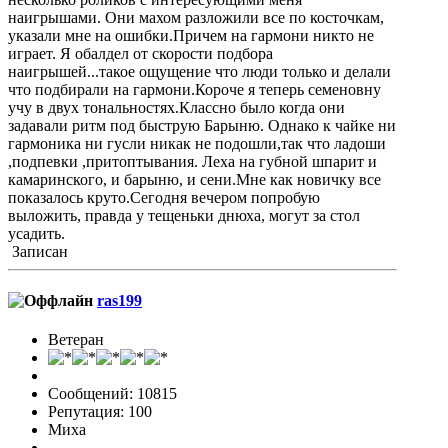
наигрышами. Они махом разложили все по косточкам,
указали мне на ошибки.Причем на гармони никто не
играет. Я обалдел от скорости подбора
наигрышей...такое ощущение что люди только и делали
что подбирали на гармони.Короче я теперь семеновну
учу в двух тональностях.Классно было когда они
задавали ритм под быструю Барыню. Однако к чайке ни
гармоника ни гусли никак не подошли,так что ладоши
,подпевки ,притоптывания. Леха на губной шпарит и
камаринского, и барыню, и сени.Мне как новичку все
показалось круто.Сегодня вечером попробую
выложить, правда у тещеньки днюха, могут за стол
усадить.
Записан
ras199
Ветеран
Сообщений: 10815
Репутация: 100
Миха