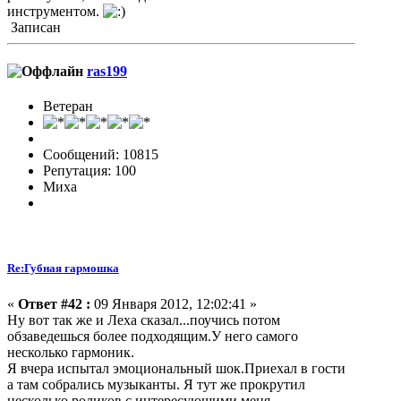
инструментом.
Записан
ras199
Ветеран
Сообщений: 10815
Репутация: 100
Миха
Re:Губная гармошка
«
Ответ #42 :
09 Января 2012, 12:02:41 »
Ну вот так же и Леха сказал...поучись потом
обзаведешься более подходящим.У него самого
несколько гармоник.
Я вчера испытал эмоциональный шок.Приехал в гости
а там собрались музыканты. Я тут же прокрутил
несколько роликов с интересующими меня