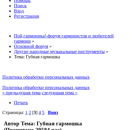
Помощь
Поиск
Вход
Регистрация
Пой,гармоника!-форум гармонистов и любителей
гармони
»
Основной форум
»
Другие народные музыкальные инструменты
»
Тема:
Губная гармошка
Политика обработки персональных данных
Политика обработки персональных данных
« предыдущая тема
следующая тема »
Печать
Страницы:
1
2
[
3
]
4
5
Вниз
Автор
Тема: Губная гармошка
(Прочитано 29584 раз)