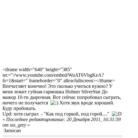
<iframe width="640" height="385"
src="//www.youtube.com/embed/WuAT6VbgKeA?
fs=1&start=" frameborder="0" allowfullscreen></iframe>
Впечатляет конечно! Это сколько учиться нужно? У
меня лежит губная гармошка Hohner SilverStar До
мажор 10-ти дырочная. Вот сейчас попробовал сыграть,
ничего не получается
Хотя звук вроде хороший.
Буду пробовать.
Upd: хотя сыграл - "Как под горкой, под горой...."
«
Последнее редактирование: 20 Декабря 2011, 16:31:59
от sss_grey
»
Записан