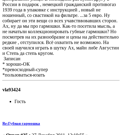
России в подарок , немецкий гражданский противогаз
1939 года в упаковке с инструкцией , новый не
ношенный, со свастикой на фильтре. ...за 5 евро. Ну
собирает он эти вещи со всех учавстввовавших сторон.
Ах, ну да мы про гармошки. Как-то посетила мысль, а
не начатьли коллекционировать губные гармошки? Но
посмотрев на их разнообразие и цены на действительно
редкие , отступился. Всё охватить не возможно. На
своей научился играть в шутку Ах, майн либе Августин
и Степь да степь кругом.
Записан
* хорошо-ОК
*превосходный-супер
*пользоваться-юзать
vla93424
Гость
Re:Губная гармошка