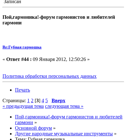
Записан
Пой,гармоника!-форум гармонистов и любителей
гармони
Re:Губная гармошка
«
Ответ #44 :
09 Января 2012, 12:50:26 »
Политика обработки персональных данных
Печать
Страницы:
1
2
[
3
]
4
5
Вверх
« предыдущая тема
следующая тема »
Пой,гармоника!-форум гармонистов и любителей
гармони
»
Основной форум
»
Другие народные музыкальные инструменты
»
Тема:
Губная гармошка