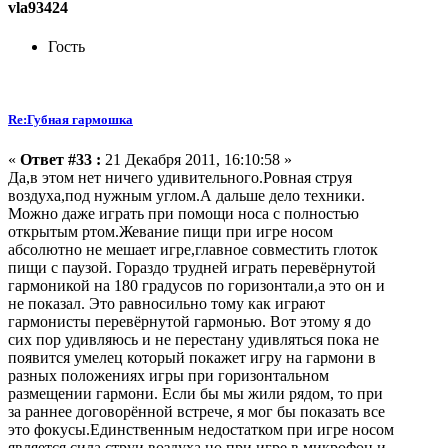
vla93424
Гость
Re:Губная гармошка
«
Ответ #33 :
21 Декабря 2011, 16:10:58 »
Да,в этом нет ничего удивительного.Ровная струя
воздуха,под нужным углом.А дальше дело техники.
Можно даже играть при помощи носа с полностью
открытым ртом.Жевание пищи при игре носом
абсолютно не мешает игре,главное совместить глоток
пищи с паузой. Гораздо трудней играть перевёрнутой
гармоникой на 180 градусов по горизонтали,а это он и
не показал. Это равносильно тому как играют
гармонисты перевёрнутой гармонью. Вот этому я до
сих пор удивляюсь и не перестану удивляться пока не
появится умелец который покажет игру на гармони в
разных положениях игры при горизонтальном
размещении гармони. Если бы мы жили рядом, то при
за раннее договорённой встрече, я мог бы показать все
это фокусы.Единственным недостатком при игре носом
является сила струи воздуха,но при игре в микрофон и