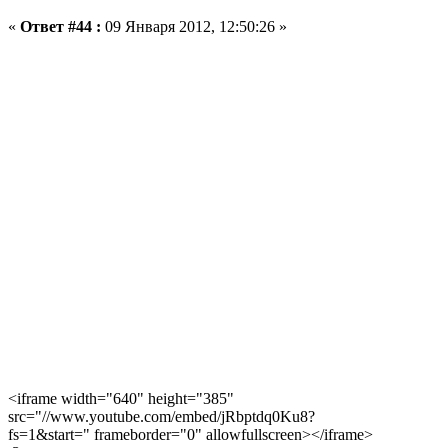
«
Ответ #44 :
09 Января 2012, 12:50:26 »
<iframe width="640" height="385"
src="//www.youtube.com/embed/jRbptdq0Ku8?
fs=1&start=" frameborder="0" allowfullscreen></iframe>