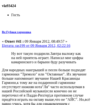
vla93424
Гость
Re:Губная гармошка
«
Ответ #41 :
09 Января 2012, 08:49:57 »
Цитата: ras199 от 09 Января 2012, 02:22:16
Ну вот такую подарили.Завтра выложу как
на ней приятель играет. Написал мне цифры
камаринского и барыни буду разучивать
Для народных наигрышей и песен больше подходят
гармоники "Тремоло" или "Октавные". Их звучание
больше напоминает звучание Нашей Красавицы
Гармони,к тому же на подаренной гармонике
отсутствует нижняя нота"Ля" часто используемая в
нашей Российской музыке(если конечно он не
переточил её в Падди-Рихтер),в противном случае
придётся играть на октаву выше,что не "АЙС". Но,всё
равно учись, хотя бы для ознакомлением с