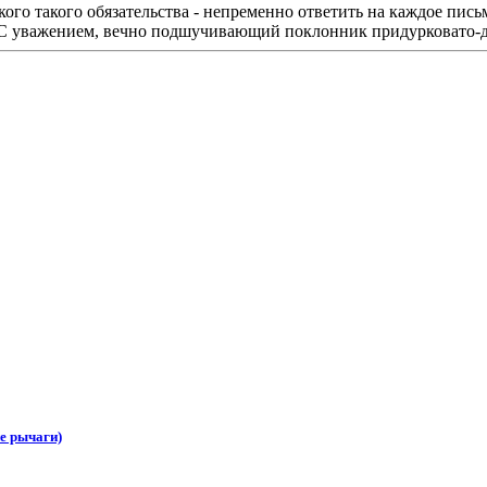
го такого обязательства - непременно ответить на каждое пись
 С уважением, вечно подшучивающий поклонник придурковато-
е рычаги)