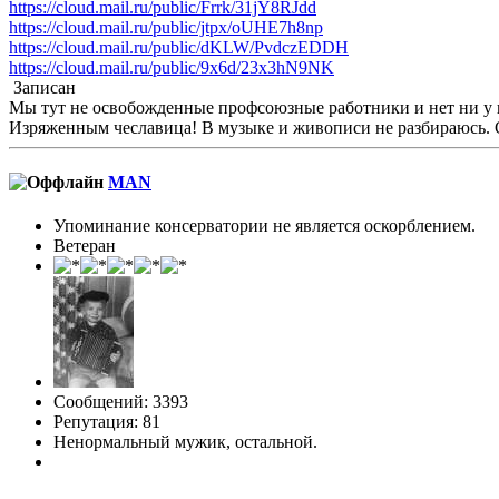
https://cloud.mail.ru/public/Frrk/31jY8RJdd
https://cloud.mail.ru/public/jtpx/oUHE7h8np
https://cloud.mail.ru/public/dKLW/PvdczEDDH
https://cloud.mail.ru/public/9x6d/23x3hN9NK
Записан
Мы тут не освобожденные профсоюзные работники и нет ни у ко
Изряженным чеславица! В музыке и живописи не разбираюсь.
MAN
Упоминание консерватории не является оскорблением.
Ветеран
Сообщений: 3393
Репутация: 81
Ненормальный мужик, остальной.