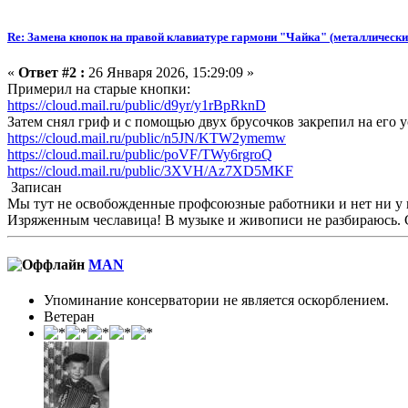
Re: Замена кнопок на правой клавиатуре гармони "Чайка" (металлически
«
Ответ #2 :
26 Января 2026, 15:29:09 »
Примерил на старые кнопки:
https://cloud.mail.ru/public/d9yr/y1rBpRknD
Затем снял гриф и с помощью двух брусочков закрепил на его 
https://cloud.mail.ru/public/n5JN/KTW2ymemw
https://cloud.mail.ru/public/poVF/TWy6rgroQ
https://cloud.mail.ru/public/3XVH/Az7XD5MKF
Записан
Мы тут не освобожденные профсоюзные работники и нет ни у ко
Изряженным чеславица! В музыке и живописи не разбираюсь.
MAN
Упоминание консерватории не является оскорблением.
Ветеран