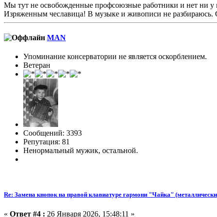
Мы тут не освобожденные профсоюзные работники и нет ни у ко
Изряженным чеславица! В музыке и живописи не разбираюсь.
MAN
Упоминание консерватории не является оскорблением.
Ветеран
Сообщений: 3393
Репутация: 81
Ненормальный мужик, остальной.
Re: Замена кнопок на правой клавиатуре гармони "Чайка" (металлически
«
Ответ #4 :
26 Января 2026, 15:48:11 »