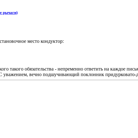
е рычаги)
установочное место кондуктор:
го такого обязательства - непременно ответить на каждое пись
 С уважением, вечно подшучивающий поклонник придурковато-