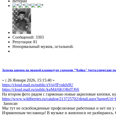
Ветеран
Сообщений: 3393
Репутация: 81
Ненормальный мужик, остальной.
Замена кнопок на правой клавиатуре гармони "Чайка" (металлические р
«
:
26 Января 2026, 15:15:40 »
https://cloud.mail.ru/public/zVuj/fFvnkfs9U
https://cloud.mail.ru/public/kgM4/6KQBdTJ6S
На втором фото рядом с гармонью новые акриловые кнопки, к
https://www.wildberries.ru/catalog/213725702/detail.aspx?targetUrl
Записан
Мы тут не освобожденные профсоюзные работники и нет ни у ко
Изряженным чеславица! В музыке и живописи не разбираюсь.