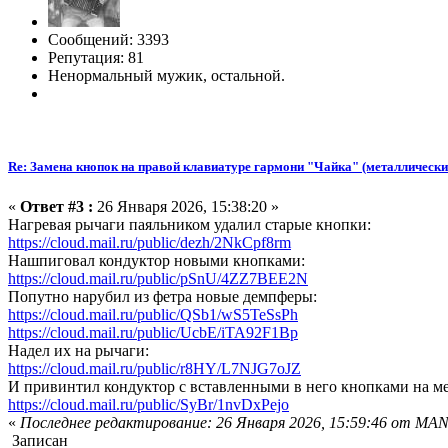
Сообщений: 3393
Репутация: 81
Ненормальный мужик, остальной.
Re: Замена кнопок на правой клавиатуре гармони "Чайка" (металлически
«
Ответ #3 :
26 Января 2026, 15:38:20 »
Нагревая рычаги паяльником удалил старые кнопки:
https://cloud.mail.ru/public/dezh/2NkCpf8rm
Нашпиговал кондуктор новыми кнопками:
https://cloud.mail.ru/public/pSnU/4ZZ7BEE2N
Попутно нарубил из фетра новые демпферы:
https://cloud.mail.ru/public/QSb1/wS5TeSsPh
https://cloud.mail.ru/public/UcbE/iTA92F1Bp
Надел их на рычаги:
https://cloud.mail.ru/public/r8HY/L7NJG7oJZ
И привинтил кондуктор с вставленными в него кнопками на ме
https://cloud.mail.ru/public/SyBr/1nvDxPejo
«
Последнее редактирование: 26 Января 2026, 15:59:46 от MA
Записан