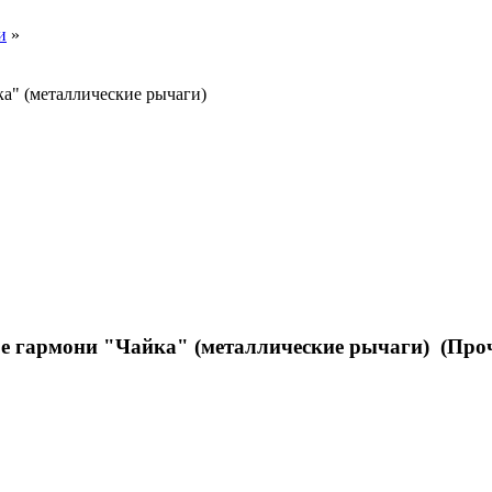
и
»
ка" (металлические рычаги)
е гармони "Чайка" (металлические рычаги) (Проч