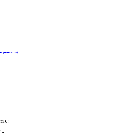
е рычаги)
сто:
N
»