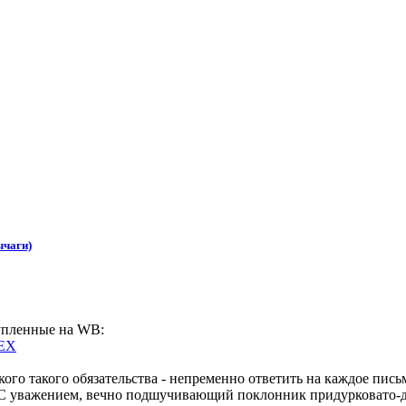
ычаги)
упленные на WB:
=EX
го такого обязательства - непременно ответить на каждое пись
 С уважением, вечно подшучивающий поклонник придурковато-