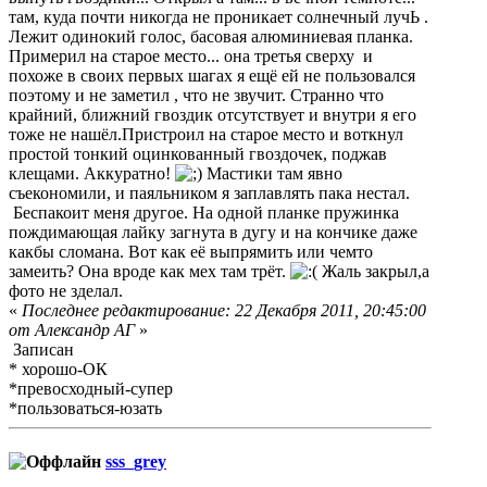
там, куда почти никогда не проникает солнечный лучЬ .
Лежит одинокий голос, басовая алюминиевая планка.
Примерил на старое место... она третья сверху и
похоже в своих первых шагах я ещё ей не пользовался
поэтому и не заметил , что не звучит. Странно что
крайний, ближний гвоздик отсутствует и внутри я его
тоже не нашёл.Пристроил на старое место и воткнул
простой тонкий оцинкованный гвоздочек, поджав
клещами. Аккуратно!
Мастики там явно
съекономили, и паяльником я заплавлять пака нестал.
Беспакоит меня другое. На одной планке пружинка
пождимающая лайку загнута в дугу и на кончике даже
какбы сломана. Вот как её выпрямить или чемто
замеить? Она вроде как мех там трёт.
Жаль закрыл,а
фото не зделал.
«
Последнее редактирование: 22 Декабря 2011, 20:45:00
от Александр АГ
»
Записан
* хорошо-ОК
*превосходный-супер
*пользоваться-юзать
sss_grey