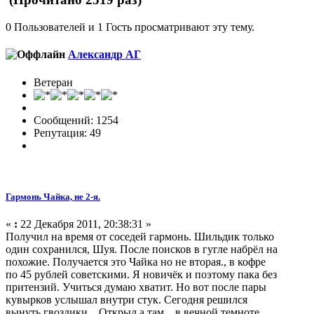
0 Пользователей и 1 Гость просматривают эту тему.
Александр АГ
Ветеран
Сообщений: 1254
Репутация: 49
Гармонь Чайка, не 2-я.
«
:
22 Декабря 2011, 20:38:31 »
Получил на время от соседей гармонь. Шильдик только
один сохранился, Шуя. После поисков в гугле набрёл на
похожие. Получается это Чайка но не вторая., в кофре
по 45 рублей советскими. Я новичёк и поэтому пака без
притензий. Учиться думаю хватит. Но вот после пары
кувырков услышал внутри стук. Сегодня решился
вынуть гвоздики... Открыл а там... в вечной темноте...