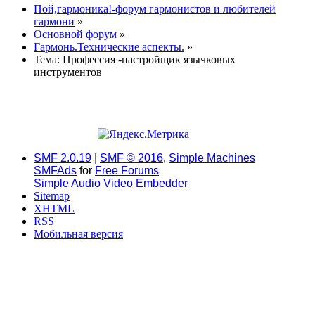
Пой,гармоника!-форум гармонистов и любителей
гармони
»
Основной форум
»
Гармонь.Технические аспекты.
»
Тема:
Профессия -настройщик язычковых
инструментов
SMF 2.0.19
|
SMF © 2016
,
Simple Machines
SMFAds
for
Free Forums
Simple Audio Video Embedder
Sitemap
XHTML
RSS
Мобильная версия