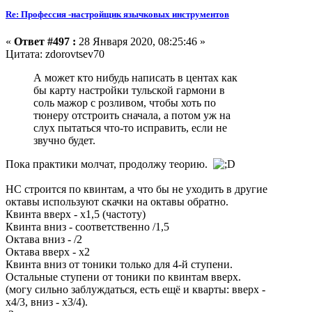
Re: Профессия -настройщик язычковых инструментов
«
Ответ #497 :
28 Января 2020, 08:25:46 »
Цитата: zdorovtsev70
А может кто нибудь написать в центах как
бы карту настройки тульской гармони в
соль мажор с розливом, чтобы хоть по
тюнеру отстроить сначала, а потом уж на
слух пытаться что-то исправить, если не
звучно будет.
Пока практики молчат, продолжу теорию.
НС строится по квинтам, а что бы не уходить в другие
октавы используют скачки на октавы обратно.
Квинта вверх - х1,5 (частоту)
Квинта вниз - соответственно /1,5
Октава вниз - /2
Октава вверх - х2
Квинта вниз от тоники только для 4-й ступени.
Остальные ступени от тоники по квинтам вверх.
(могу сильно заблуждаться, есть ещё и кварты: вверх -
х4/3, вниз - х3/4).