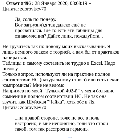
«
Ответ #496 :
28 Января 2020, 08:08:19 »
Цитата: zdorovtsev70
Да, соль по тюнеру.
Вот загрузил),я так далеко ещё не
просвятился. Где то есть эти таблицы для
ознакомления? Дайте линк, пожалуйста...
Не грузитесь так по поводу моих высказываний. Я
лишь немного знаком с теорией, а вам бы от практиков
набираться.
Таблицы и самому составить не трудно в Excel. Надо
помогу.
Только вопрос, используют ли на практике полное
соответствие НС (натуральному строю) или есть некие
компромисы? Мне не ведомо.
Например по моей "Тульской 402-й" у меня большие
сомнения в полном соответствии НС. Не так она
звучит, как Шуйская "Чайка", хотя обе в Ля.
Цитата: zdorovtsev70
...на правой стороне, тоже не все в ноль
настроено, и мне непонятно, толи это строй
такой, том так расстроена гармонь.