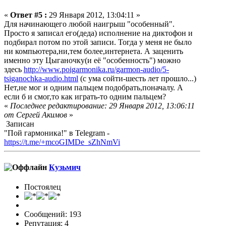
«
Ответ #5 :
29 Января 2012, 13:04:11 »
Для начинающего любой наигрыш "особенный".
Просто я записал его(деда) исполнение на диктофон и
подбирал потом по этой записи. Тогда у меня не было
ни компьютера,ни,тем более,интернета. А заценить
именно эту Цыганочку(и её "особенность") можно
здесь
http://www.poigarmonika.ru/garmon-audio/5-
tsiganochka-audio.html
(с ума сойти-шесть лет прошло...)
Нет,не мог и одним пальцем подобрать,поначалу. А
если б и смог,то как играть-то одним пальцем?
«
Последнее редактирование: 29 Января 2012, 13:06:11
от Сергей Акимов
»
Записан
"Пой гармоника!" в Telegram -
https://t.me/+mcoGIMDe_sZhNmVi
Кузьмич
Постоялец
Сообщений: 193
Репутация: 4