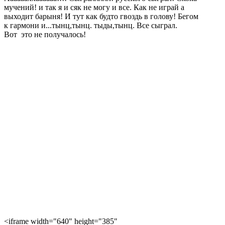
мучений! и так я и сяк не могу и все. Как не играй а
выходит барыня! И тут как будто гвоздь в голову! Бегом
к гармони и...тынц,тынц. тыды,тынц. Все сыграл.
Вот это не получалось!
<iframe width="640" height="385"