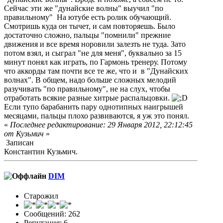
Сейчас эти же "дунайские волны" выучил "по
правильному" На ютубе есть ролик обучающий.
Смотришь куда он тычет, и сам повторяешь. Было
достаточно сложно, пальцы "помнили" прежние
движения и все время норовили залезть не туда. Зато
потом взял, и сыграл "не для меня", буквально за 15
минут понял как играть, по Гармонь тренеру. Потому
что аккорды там почти все те же, что и в "Дунайских
волнах". В общем, надо больше сложных мелодий
разучивать "по правильному", не на слух, чтобы
отработать всякие разные хитрые распальцовки.
Если тупо барабанить пару однотипных наигрышей
месяцами, пальцы плохо развиваются, я уж это понял.
«
Последнее редактирование: 29 Января 2012, 22:12:45
от Кузьмич
»
Записан
Константин Кузьмич.
DIM
Старожил
Сообщений: 262
Репутация: 6