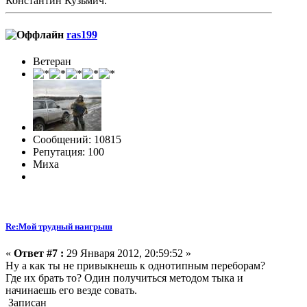
Константин Кузьмич.
ras199
Ветеран
Сообщений: 10815
Репутация: 100
Миха
Re:Мой трудный наигрыш
«
Ответ #7 :
29 Января 2012, 20:59:52 »
Ну а как ты не привыкнешь к однотипным переборам?
Где их брать то? Один получиться методом тыка и
начинаешь его везде совать.
Записан