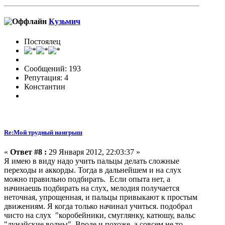
Кузьмич
Постоялец
Сообщений: 193
Репутация: 4
Константин
Re:Мой трудный наигрыш
«
Ответ #8 :
29 Января 2012, 22:03:37 »
Я имею в виду надо учить пальцы делать сложные
переходы и аккорды. Тогда в дальнейшем и на слух
можно правильно подбирать. Если опыта нет, а
начинаешь подбирать на слух, мелодия получается
неточная, упрощенная, и пальцы привыкают к простым
движениям. Я когда только начинал учиться. подобрал
чисто на слух "коробейники, смуглянку, катюшу, вальс
"дунайские волны". Вроде и похоже, а совсем не то.