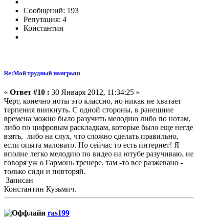
Сообщений: 193
Репутация: 4
Константин
Re:Мой трудный наигрыш
«
Ответ #10 :
30 Января 2012, 11:34:25 »
Черт, конечно ноты это классно, но никак не хватает
терпения вникнуть. С одной стороны, в ранешние
времена можно было разучить мелодию либо по нотам,
либо по цифровым раскладкам, которые было еще негде
взять, либо на слух, что сложно сделать правильно,
если опыта маловато. Но сейчас то есть интернет! Я
вполне легко мелодию по видео на ютубе разучиваю, не
говоря уж о Гармонь тренере. там -то все разжевано -
только сиди и повторяй.
Записан
Константин Кузьмич.
ras199