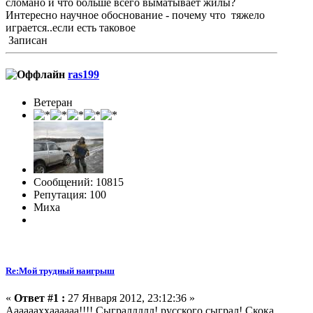
сломано и что больше всего выматывает жилы?
Интересно научное обоснование - почему что тяжело
играется..если есть таковое
Записан
ras199
Ветеран
Сообщений: 10815
Репутация: 100
Миха
Re:Мой трудный наигрыш
«
Ответ #1 :
27 Января 2012, 23:12:36 »
Ааааааххаааааа!!!! Сыграллллл! русского сыграл! Скока