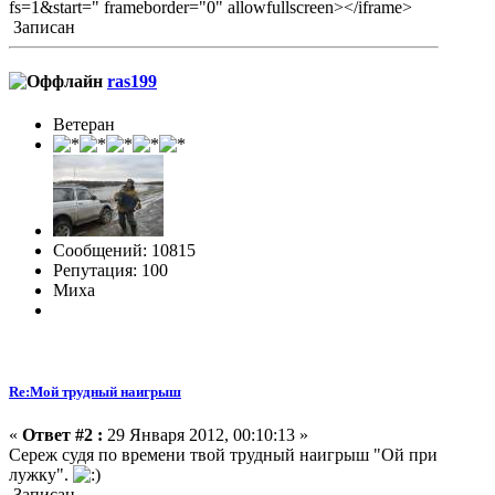
fs=1&start=" frameborder="0" allowfullscreen></iframe>
Записан
ras199
Ветеран
Сообщений: 10815
Репутация: 100
Миха
Re:Мой трудный наигрыш
«
Ответ #2 :
29 Января 2012, 00:10:13 »
Сереж судя по времени твой трудный наигрыш "Ой при
лужку".
Записан