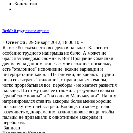
Константин
Re:Мой трудный наигрыш
«
Ответ #6 :
29 Января 2012, 18:06:10 »
Я тоже бы сказал, что все дело в пальцах. Какого то
особенно трудного наигрыша не было. А может не
брался за заведомо сложные. Вот Прощание Славянки
для меня на данном этапе - самое сложное, поскольку
есть "эталонное" исполнение, всякие вариации и
интерпретации как для Цыганочки, не канают. Трудно
пока ее сыграть "эталонно", с правильным темпом,
четко прорабатывая все переборы - не хватает развития
пальцев. Поэтому пока ее отложил, разучиваю вальсы
"дунайские волны" и "на сопках Манчьжурии". На них
натренировался ставить аккорды более менее хорошо,
поскольку темп небыстрый. Вообще, по моему, надо
разучивать одновременно разноплановые вещи, чтобы
пальцы не привыкали к однотипным аккордам и
переборам.
Записан