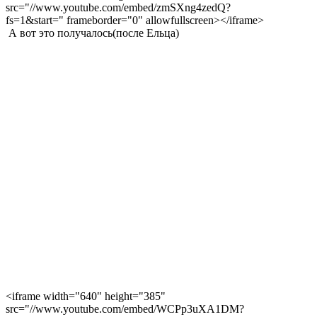
src="//www.youtube.com/embed/zmSXng4zedQ?
fs=1&start=" frameborder="0" allowfullscreen></iframe>
А вот это получалось(после Ельца)
<iframe width="640" height="385"
src="//www.youtube.com/embed/WCPp3uXA1DM?