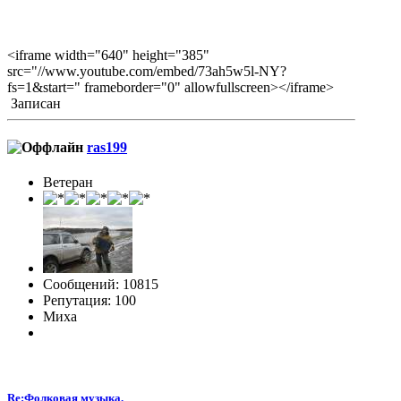
<iframe width="640" height="385"
src="//www.youtube.com/embed/73ah5w5l-NY?
fs=1&start=" frameborder="0" allowfullscreen></iframe>
Записан
ras199
Ветеран
Сообщений: 10815
Репутация: 100
Миха
Re:Фолковая музыка.