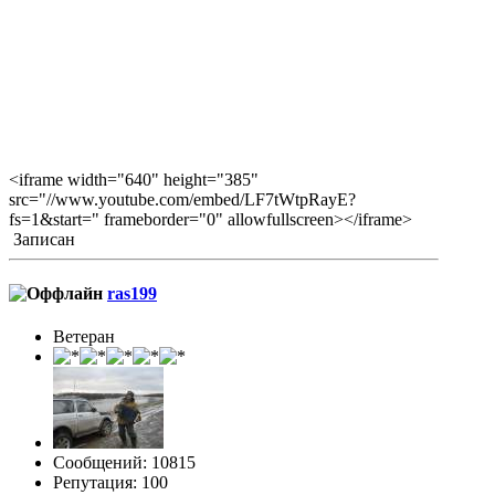
<iframe width="640" height="385"
src="//www.youtube.com/embed/LF7tWtpRayE?
fs=1&start=" frameborder="0" allowfullscreen></iframe>
Записан
ras199
Ветеран
Сообщений: 10815
Репутация: 100