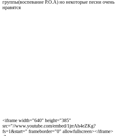
группы(воспевание Р.О.А) но некоторые песни очень
нравятся
<iframe width="640" height="385"
src="//www.youtube.com/embed/1jrrAh4eZKg?
fs=1&start=" frameborder="0" allowfullscreen></iframe>