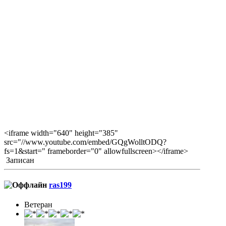
<iframe width="640" height="385"
src="//www.youtube.com/embed/GQgWolltODQ?
fs=1&start=" frameborder="0" allowfullscreen></iframe>
Записан
ras199
Ветеран