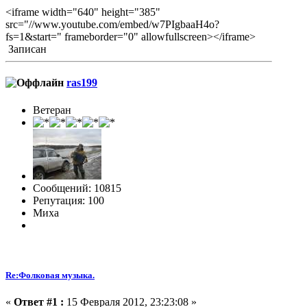
<iframe width="640" height="385"
src="//www.youtube.com/embed/w7PIgbaaH4o?
fs=1&start=" frameborder="0" allowfullscreen></iframe>
Записан
ras199
Ветеран
Сообщений: 10815
Репутация: 100
Миха
Re:Фолковая музыка.
«
Ответ #1 :
15 Февраля 2012, 23:23:08 »