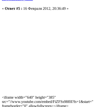
«
Ответ #5 :
16 Февраля 2012, 20:36:49 »
<iframe width="640" height="385"
src="//www.youtube.com/embed/FiZFSs98f0I?fs=1&start="
frameborder="0" allowfullscreen></iframe>