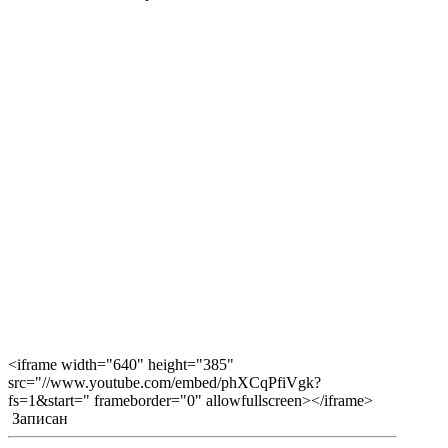
<iframe width="640" height="385"
src="//www.youtube.com/embed/phXCqPfiVgk?
fs=1&start=" frameborder="0" allowfullscreen></iframe>
Записан