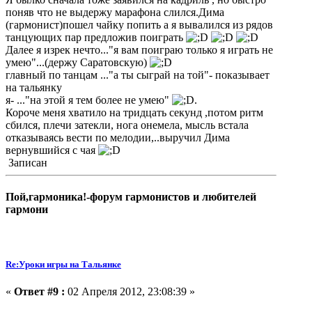
поняв что не выдержу марафона слился.Дима
(гармонист)пошел чайку попить а я вывалился из рядов
танцующих пар предложив поиграть
Далее я изрек нечто..."я вам поиграю только я играть не
умею"...(держу Саратовскую)
главный по танцам ..."а ты сыграй на той"- показывает
на тальянку
я- ..."на этой я тем более не умею"
.
Короче меня хватило на тридцать секунд ,потом ритм
сбился, плечи затекли, нога онемела, мысль встала
отказываясь вести по мелодии,..выручил Дима
вернувшийся с чая
Записан
Пой,гармоника!-форум гармонистов и любителей
гармони
Re:Уроки игры на Тальянке
«
Ответ #9 :
02 Апреля 2012, 23:08:39 »