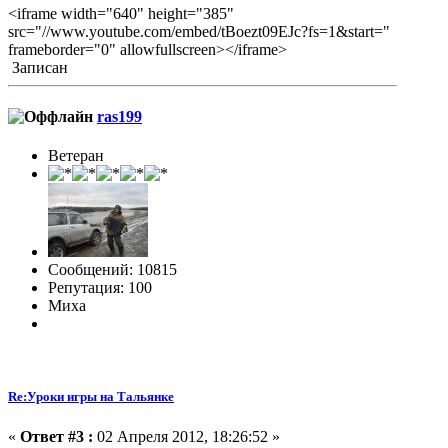
<iframe width="640" height="385"
src="//www.youtube.com/embed/tBoezt09EJc?fs=1&start="
frameborder="0" allowfullscreen></iframe>
Записан
ras199
Ветеран
Сообщений: 10815
Репутация: 100
Миха
Re:Уроки игры на Тальянке
«
Ответ #3 :
02 Апреля 2012, 18:26:52 »