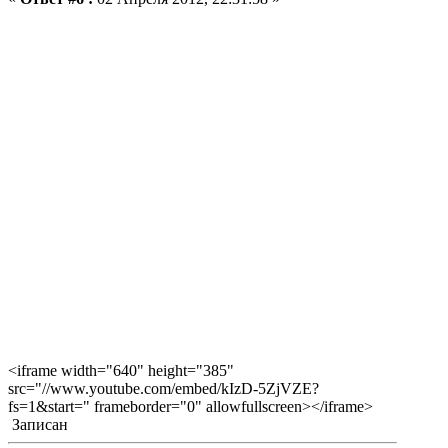
<iframe width="640" height="385"
src="//www.youtube.com/embed/kIzD-5ZjVZE?
fs=1&start=" frameborder="0" allowfullscreen></iframe>
Записан