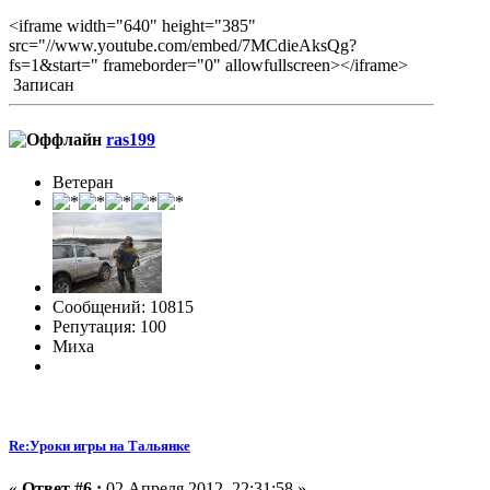
<iframe width="640" height="385"
src="//www.youtube.com/embed/7MCdieAksQg?
fs=1&start=" frameborder="0" allowfullscreen></iframe>
Записан
ras199
Ветеран
Сообщений: 10815
Репутация: 100
Миха
Re:Уроки игры на Тальянке
«
Ответ #6 :
02 Апреля 2012, 22:31:58 »