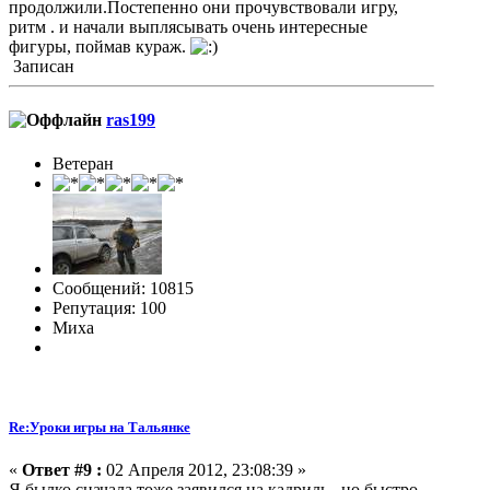
продолжили.Постепенно они прочувствовали игру,
ритм . и начали выплясывать очень интересные
фигуры, поймав кураж.
Записан
ras199
Ветеран
Сообщений: 10815
Репутация: 100
Миха
Re:Уроки игры на Тальянке
«
Ответ #9 :
02 Апреля 2012, 23:08:39 »
Я былко сначала тоже заявился на кадриль , но быстро