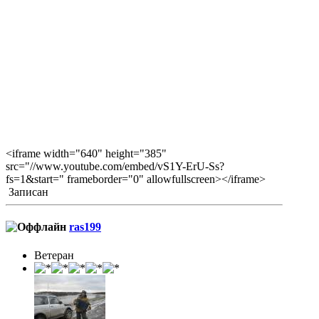
<iframe width="640" height="385"
src="//www.youtube.com/embed/vS1Y-ErU-Ss?
fs=1&start=" frameborder="0" allowfullscreen></iframe>
Записан
ras199
Ветеран