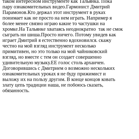
таком интересном инструменте как Тальянка. Пока
пару ознакомительных видео.Гармонист Дмитрий
Парамонов.Кто держал этот инструмент в руках
понимает как не просто на нем играть. Например я
более менее связно играю какие то частушки на
хромке.На Тальянке хватаясь неоднократно так не смок
сыграть ни шиша.Просто ничего. Потому увидев как
играет Дмитрий я естественно вдохновился. скажу
честно на мой взгляд инструмент несколько
примитивен, но это только на мой чайниковский
взгляд, но вместе с тем он создает совершенно
удивительную музыку.ЕЕ голос столь архаичен.
Договорившись с Дмитрием о возможно нескольких
ознакомительных уроках я не буду прижимист и
выложу их на пользу другим. В конце концов ковать
злату цепь традиции наша, не побоюсь сказать,
обязанность.