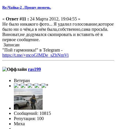
Re:Чайка-2 . Прошу помочь.
«
Ответ #11 :
24 Марта 2012, 19:04:55 »
Не было никакого фото... Я удалил голосование,которое
было ни о чём,а в нём была,собственно,сама просьба.
Виноват,не додумался скопировать и вставить её в
первое сообщение.
Записан
"Пой гармоника!" в Telegram -
https://t.me/+mcoGIMDe_sZhNmVi
ras199
Ветеран
Сообщений: 10815
Репутация: 100
Миха