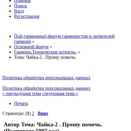
Помощь
Поиск
Вход
Регистрация
Пой,гармоника!-форум гармонистов и любителей
гармони
»
Основной форум
»
Гармонь.Технические аспекты.
»
Тема:
Чайка-2 . Прошу помочь.
Политика обработки персональных данных
Политика обработки персональных данных
« предыдущая тема
следующая тема »
Печать
Страницы: [
1
]
2
Вниз
Автор
Тема: Чайка-2 . Прошу помочь.
(Прочитано 5987 раз)