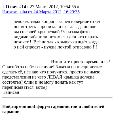
«
Ответ #14 :
27 Марта 2012, 10:54:55 »
Цитата: paha от 24 Марта 2012, 16:29:35
человек задал вопрос - зашел наверное ответ
посмотреть - прочитал и сказал - да пошли
вы со своей крышечкой !?сначала фото
видимо забанили потом сказали что играть
нехочет ! Всё не так - крышечка ждёт когда
о ней спросят - нужна почтой отправлю !!!
Извините просто время-вилы!
Спасибо за небезразличие! Заказал на предприятие
сделать её, незнаю что получится, просто не имею
представления из чего ЛЕВАЯ крышка должна
состоять((( блин и не могу понять как тут
переписываться, воть((
Записан
Пой,гармоника!-форум гармонистов и любителей
гармони