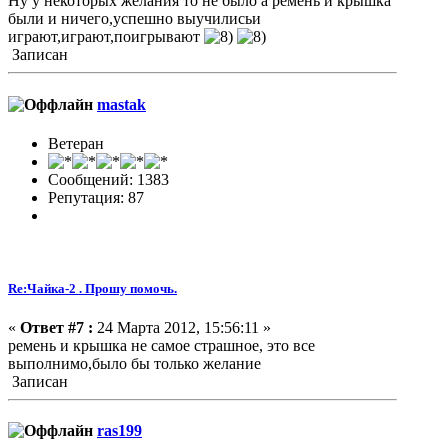
Ну у некоторых желания то не было а ремень и крышка
были и ничего,успешно выучилисьи
играют,играют,поигрывают
Записан
mastak
Ветеран
Сообщений: 1383
Репутация: 87
Re:Чайка-2 . Прошу помочь.
«
Ответ #7 :
24 Марта 2012, 15:56:11 »
ремень и крышка не самое страшное, это все
выполнимо,было бы только желание
Записан
ras199