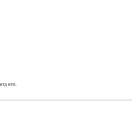
итд итп.