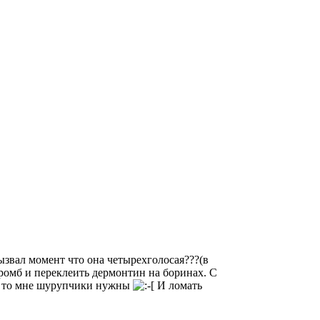
вызвал момент что она четырехголосая???(в
 ромб и переклеить дермонтин на боринах. С
 А то мне шурупчики нужны
И ломать