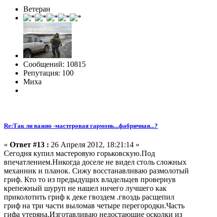
Ветеран
Сообщений: 10815
Репутация: 100
Миха
Re:Так ли важно -мастеровая гармонь...фабричная...?
«
Ответ #13 :
26 Апреля 2012, 18:21:14 »
Сегодня купил мастеровую горьковскую.Под
впечатлением.Никогда доселе не видел столь сложных
механник и планок. Сижу восстанавливаю размолотый
гриф. Кто то из предыдущих владельцев провернув
крепежный шуруп не нашел ничего лучшего как
приколотить гриф к деке гвоздем .гвоздь расщепил
гриф на три части выломав четыре перегородки.Часть
гифа утеряна.Изготавливаю недостающие осколки из