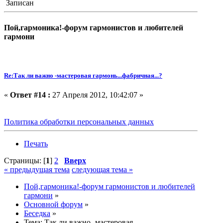
Записан
Пой,гармоника!-форум гармонистов и любителей
гармони
Re:Так ли важно -мастеровая гармонь...фабричная...?
«
Ответ #14 :
27 Апреля 2012, 10:42:07 »
Политика обработки персональных данных
Печать
Страницы: [
1
]
2
Вверх
« предыдущая тема
следующая тема »
Пой,гармоника!-форум гармонистов и любителей
гармони
»
Основной форум
»
Беседка
»
Тема:
Так ли важно -мастеровая