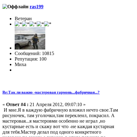
ras199
Ветеран
Сообщений: 10815
Репутация: 100
Миха
Re:Так ли важно -мастеровая гармонь...фабричная...?
«
Ответ #4 :
21 Апреля 2012, 09:07:10 »
И мне.Я в каждую фабричную вложил нечто свое.Там
рисуночек, там уголочки,там переклеил, покрасил. А
мастеровая...я мастеровми особенно не играл ,но
кустарные есть и скажу вот что -не каждая кустарная
для тебя.Мастер делал под одного конкретного