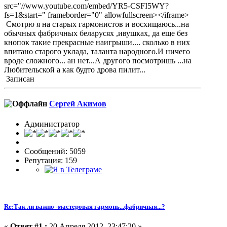
src="//www.youtube.com/embed/YR5-CSFI5WY?
fs=1&start=" frameborder="0" allowfullscreen></iframe>
Смотрю я на старых гармонистов и восхищаюсь...на
обычных фабричных беларусях ,ивушках, да еще без
кнопок такие прекрасные наигрыши.... сколько в них
впитано старого уклада, таланта народного.И ничего
вроде сложного... ан нет...А другого посмотришь ...на
Любительской а как будто дрова пилит...
Записан
Сергей Акимов
Администратор
Сообщений: 5059
Репутация: 159
Re:Так ли важно -мастеровая гармонь...фабричная...?
«
Ответ #1 :
20 Апреля 2012, 23:47:20 »