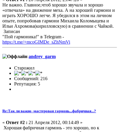
Не важно. Главное,чтоб хорошо звучала и хорошо
«отвечала» на движение меха. А на хорошей гармони и
играть ХОРОШО легче. Я убедился в этом на личном
опыте, попробовав гармони Михаила Коломыцева и
Ильи Ахромова(кирилловскую) в сравнении с Чайкой.
Записан
"Пой гармоника!" в Telegram -
https://t.me/+mcoGIMDe_sZhNmVi
andrey_garm
Старожил
Сообщений: 216
Репутация: 5
Re:Так ли важно -мастеровая гармонь...фабричная...?
«
Ответ #2 :
21 Апреля 2012, 00:14:49 »
Хорошая фабричная гармонь - это хорошо, но к