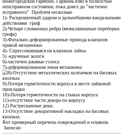
нижегородской гармони. Гармонь взял в полностью
неисправном состоянии, пока довел до "частично
исправного" Проблем несколько
1)- Раскрошенный ударом и дальнейшими вандальными
действиями гриф
2)-Четыре сломанных ребра (межклавишные переборки
грифа)
3)-Фатально деформированные привода клапанов
правой механники.
4)- Спрессовавшаяся на клапанах лайка.
5) -крученые залоги
6)-частично ржавые голоса
7)-деформированная левая механника
-Отсутствие металлических колпачков на басовых
кнопках
9)-Потеря герметичности корпуса в месте лайковой
прокладки
10)-Потеря герметичности на стыках корпуса
11)-отсутствие части декора по корпусу
12) Растресканные деки.
13-Отсутствие декоративной накладки на басовых
кнопках
Вот примерный перечень повреждений и изъянов.
Записан