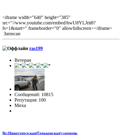
<iframe width="640" height="385"
src="//www.youtube.com/embed/hwU8YLJrit8?
fs=1&start=" frameborder="0" allowfullscreen></iframe>
Записан
ras199
Ветеран
Сообщений: 10815
Репутация: 100
Миха
Re:Нижегородская(Горьковская) гармонь