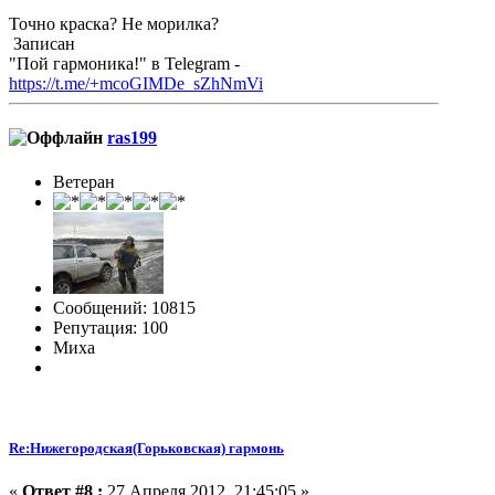
Точно краска? Не морилка?
Записан
"Пой гармоника!" в Telegram -
https://t.me/+mcoGIMDe_sZhNmVi
ras199
Ветеран
Сообщений: 10815
Репутация: 100
Миха
Re:Нижегородская(Горьковская) гармонь
«
Ответ #8 :
27 Апреля 2012, 21:45:05 »