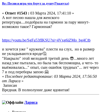
Re: Песни и игра что берут за душу(Уважуха)
«
Ответ #1543 :
03 Марта 2024, 17:41:10 »
А вот песню нашла для женского
репертуара....подобрала на гармони за пару минут-
возможно такое? Гармонная?
https://youtu.be/SgFa53fIKSU?si=4Vxg6iZMo_bg4Ctb
и хочется уже " кружева" плести на слух, но в размер
не укладываются вроде🤔
"Накрыло" этой мелодией третий день 😎...много лет
назад уже пыталась, но была так беспомощна, а чего- то
выёживалась..." опыт, сын ошибок трудных"... лет через
7 и под переборы запою 🤗
«
Последнее редактирование: 03 Марта 2024, 17:56:50
от Лариса
»
Записан
Вредная. В полнолуние даже ядовитая!
Лариса