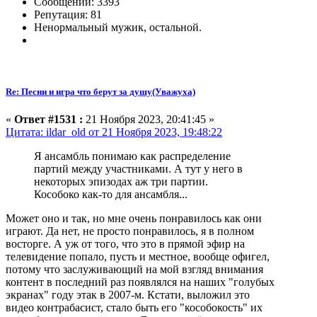
Сообщений: 3393
Репутация: 81
Ненормальный мужик, остальной.
Re: Песни и игра что берут за душу(Уважуха)
«
Ответ #1531 :
21 Ноября 2023, 20:41:45 »
Цитата: ildar_old от 21 Ноября 2023, 19:48:22
Я ансамбль понимаю как распределение
партий между участниками. А тут у него в
некоторых эпизодах аж три партии.
Кособоко как-то для ансамбля...
Может оно и так, но мне очень понравилось как они
играют. Да нет, не просто понравилось, я в полном
восторге. А уж от того, что это в прямой эфир на
телевидение попало, пусть и местное, вообще офигел,
потому что заслуживающий на мой взгляд внимания
контент в последний раз появлялся на наших "голубых
экранах" году этак в 2007-м. Кстати, выложил это
видео контрабасист, стало быть его "кособокость" их