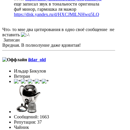
еще записал звук в тональности оригинала
фа# минор, гармошка ля мажор
https://disk.yandex.ru/d/HXCJMlLNHwq5LQ
Что- то мне два цитирования в одно своё сообщение не
вставить
Записан
Вредная. В полнолуние даже ядовитая!
ildar_old
Ильдар Бикулов
Ветеран
Сообщений: 1663
Репутация: 37
Чайник