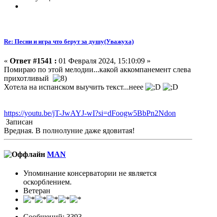
Re: Песни и игра что берут за душу(Уважуха)
«
Ответ #1541 :
01 Февраля 2024, 15:10:09 »
Помираю по этой мелодии...какой аккомпанемент слева
прихотливый
Хотела на испанском выучить текст...неее
https://youtu.be/jT-JwAYJ-wI?si=dFoogw5BbPn2Ndon
Записан
Вредная. В полнолуние даже ядовитая!
MAN
Упоминание консерватории не является
оскорблением.
Ветеран
Сообщений: 3393