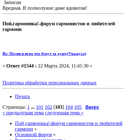
Записан
Вредная. В полнолуние даже ядовитая!
Пой,гармоника!-форум гармонистов и любителей
гармони
Re: Песни и игра что берут за душу(Уважуха)
«
Ответ #1544 :
22 Марта 2024, 11:41:30 »
Политика обработки персональных данных
Печать
Страницы:
1
...
101
102
[
103
]
104
105
Вверх
« предыдущая тема
следующая тема »
Пой,гармоника!-форум гармонистов и любителей
гармони
»
Основной форум
»