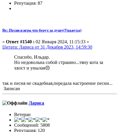
Репутация: 87
Re: Песни и игра что берут за душу(Уважуха)
«
Ответ #1540 :
02 Января 2024, 11:15:33 »
Цитата: Лариса от 31 Декабря 2023, 14:59:30
Спасибо, Ильдар.
Но недовольна собой страшно...тяну кота за
хвост и унылая😣
так и песня не свадебная,передала настроение песни...
Записан
Лариса
Ветеран
Сообщений: 5808
Репутация: 120