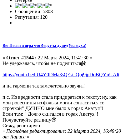
Ветеран
Сообщений: 5808
Репутация: 120
Re: Песни и игра что берут за душу(Уважуха)
«
Ответ #1544 :
22 Марта 2024, 11:41:30 »
Не удержалась, чтобы не поделиться🤗
https://youtu.be/hU4Y0DMa3sQ?si=Qoj9jpDoBQYnUAIt
и на гармони так замечательно звучит!
п.с. Из вредности стала придираться к тексту: ну, как
мои ровесницы из фолька могли согласиться со
строчкой" ДУШНО мне было в горах Акатуя"!
Если там: " Долго скитался в горах Акатуя"!
Почувствуйте разницу😎
Сижу, репетирую
«
Последнее редактирование: 22 Марта 2024, 16:49:20
от Лариса
»