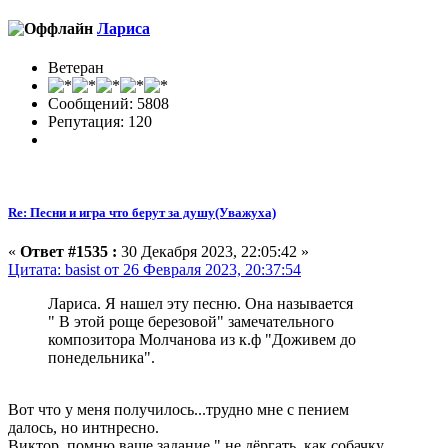
Лариса
Ветеран
Сообщений: 5808
Репутация: 120
Re: Песни и игра что берут за душу(Уважуха)
«
Ответ #1535 :
30 Декабря 2023, 22:05:42 »
Цитата: basist от 26 Февраля 2023, 20:37:54
Лариса. Я нашел эту песню. Она называется
" В этой роще березовой" замечательного
композитора Молчанова из к.ф "Доживем до
понедельника".
Вот что у меня получилось...трудно мне с пением
далось, но интнресно.
Виктор, помню ваше задание " не дёргать, как собачку