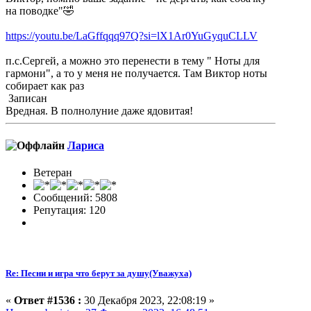
на поводке"🤣
https://youtu.be/LaGffqqq97Q?si=lX1Ar0YuGyquCLLV
п.с.Сергей, а можно это перенести в тему " Ноты для
гармони", а то у меня не получается. Там Виктор ноты
собирает как раз
Записан
Вредная. В полнолуние даже ядовитая!
Лариса
Ветеран
Сообщений: 5808
Репутация: 120
Re: Песни и игра что берут за душу(Уважуха)
«
Ответ #1536 :
30 Декабря 2023, 22:08:19 »