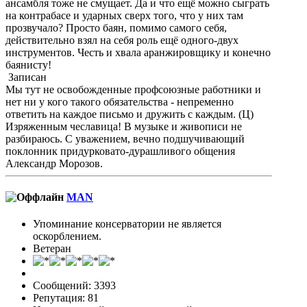
ансамбля тоже не смущает. Да и что ещё можно сыграть
на контрабасе и ударных сверх того, что у них там
прозвучало? Просто баян, помимо самого себя,
действительно взял на себя роль ещё одного-двух
инструментов. Честь и хвала аранжировщику и конечно
баянисту!
Записан
Мы тут не освобожденные профсоюзные работники и
нет ни у кого такого обязательства - непременно
ответить на каждое письмо и дружить с каждым. (Ц)
Изряженным чеславица! В музыке и живописи не
разбираюсь. С уважением, вечно подшучивающий
поклонник придурковато-дурашливого общения
Александр Морозов.
MAN
Упоминание консерватории не является
оскорблением.
Ветеран
Сообщений: 3393
Репутация: 81