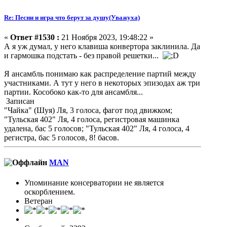
Re: Песни и игра что берут за душу(Уважуха)
«
Ответ #1530 :
21 Ноября 2023, 19:48:22 »
А я уж думал, у него клавиша конвертора заклинила. Да
и гармошка подстать - без правой решетки...
Я ансамбль понимаю как распределение партий между
участниками. А тут у него в некоторых эпизодах аж три
партии. Кособоко как-то для ансамбля...
Записан
"Чайка" (Шуя) Ля, 3 голоса, фагот под движком;
"Тульская 402" Ля, 4 голоса, регистровая машинка
удалена, бас 5 голосов; "Тульская 402" Ля, 4 голоса, 4
регистра, бас 5 голосов, 8! басов.
MAN
Упоминание консерватории не является
оскорблением.
Ветеран