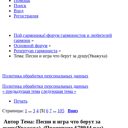
Помощь
Поиск
Вход
Регистрация
Пой,гармоника!-форум гармонистов и любителей
гармони
»
Основной форум
»
Репертуар гармониста
»
Тема:
Песни и игра что берут за душу(Уважуха)
Политика обработки персональных данных
Политика обработки персональных данных
« предыдущая тема
следующая тема »
Печать
Страницы:
1
...
3
4
[
5
]
6
7
...
105
Вниз
Автор
Тема: Песни и игра что берут за
душу(Уважуха) (Прочитано 678944 раз)