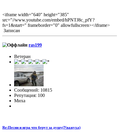
<iframe width="640" height="385"
src="//www.youtube.com/embed/hPNTJ8c_pfY?
fs=1&start=" frameborder="0" allowfullscreen></iframe>
Записан
ras199
Ветеран
Сообщений: 10815
Репутация: 100
Миха
Re:Песни и игра что берут за душу(Уважуха)