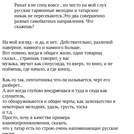
Ринат я не спец вовсе , но чисто на мой слух
русские гармонные мелодии и татарские
никак не пересекаются.Это два совершенно
разных самобытных направления. Что
скажешь?
На мой взгляд - и да, и нет. Действительно, различий
наверное, намного и намного больше.
Вот помню, когда в общаге жили, один товарищ
сказал.., странная, говорит, у вас
музыка, звучит как синусоида, то вверх, то вниз, и не
поймешь, где начало, а где конец..
Как-то так..пентатоника что-ли называется, черт его
разберет..
А вот когда глубоко внедряешься и туда и сюда как
слушатель,
то обнаруживаются и общие черты, как залихватство в
некоторых мелодиях, удаль, грусть, тоска
и т.д.
Просто, хочу в качестве примера
взаимопроникновения, сказать,
что у татар есть по строю очень напоминающие русские
песни,