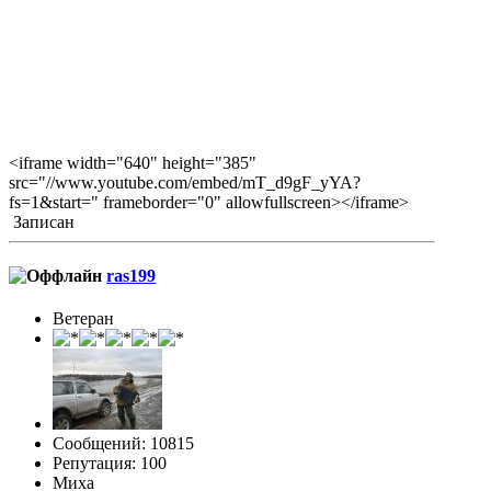
<iframe width="640" height="385"
src="//www.youtube.com/embed/mT_d9gF_yYA?
fs=1&start=" frameborder="0" allowfullscreen></iframe>
Записан
ras199
Ветеран
Сообщений: 10815
Репутация: 100
Миха