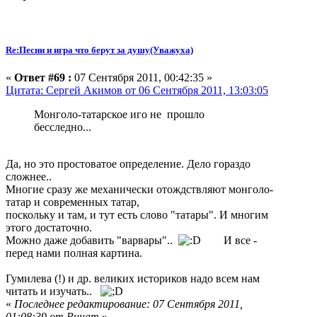
Re:Песни и игра что берут за душу(Уважуха)
«
Ответ #69 :
07 Сентября 2011, 00:42:35 »
Цитата: Сергей Акимов от 06 Сентября 2011, 13:03:05
Монголо-татарское иго не прошло
бесследно...
Да, но это простоватое определение. Дело гораздо
сложнее..
Многие сразу же механически отождствляют монголо-
татар и современных татар,
поскольку и там, и тут есть слово "татары". И многим
этого достаточно.
Можно даже добавить "варвары"..
И все -
перед нами полная картина.
Гумилева (!) и др. великих историков надо всем нам
читать и изучать..
«
Последнее редактирование: 07 Сентября 2011,
01:08:39 от Ринат
»