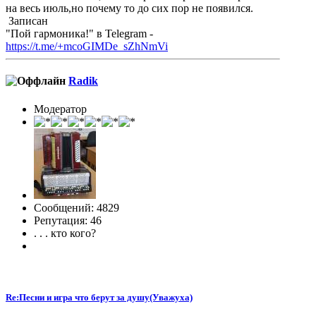
на весь июль,но почему то до сих пор не появился.
Записан
"Пой гармоника!" в Telegram -
https://t.me/+mcoGIMDe_sZhNmVi
Radik
Модератор
Сообщений: 4829
Репутация: 46
. . . кто кого?
Re:Песни и игра что берут за душу(Уважуха)