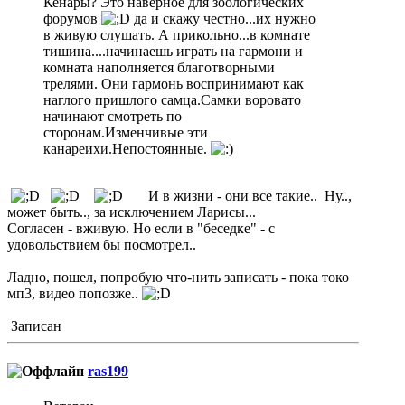
Кенары? Это наверное для зоологических
форумов
да и скажу честно...их нужно
в живую слушать. А прикольно...в комнате
тишина....начинаешь играть на гармони и
комната наполняется благотворными
трелями. Они гармонь воспринимают как
наглого пришлого самца.Самки воровато
начинают смотреть по
сторонам.Изменчивые эти
канареихи.Непостоянные.
И в жизни - они все такие.. Ну..,
может быть.., за исключением Ларисы...
Согласен - вживую. Но если в "беседке" - с
удовольствием бы посмотрел..
Ладно, пошел, попробую что-нить записать - пока токо
мп3, видео попозже..
Записан
ras199