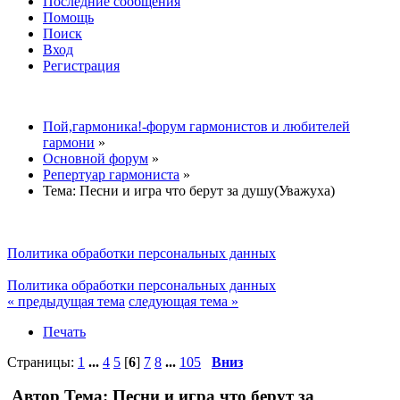
Последние сообщения
Помощь
Поиск
Вход
Регистрация
Пой,гармоника!-форум гармонистов и любителей
гармони
»
Основной форум
»
Репертуар гармониста
»
Тема:
Песни и игра что берут за душу(Уважуха)
Политика обработки персональных данных
Политика обработки персональных данных
« предыдущая тема
следующая тема »
Печать
Страницы:
1
...
4
5
[
6
]
7
8
...
105
Вниз
Автор
Тема: Песни и игра что берут за