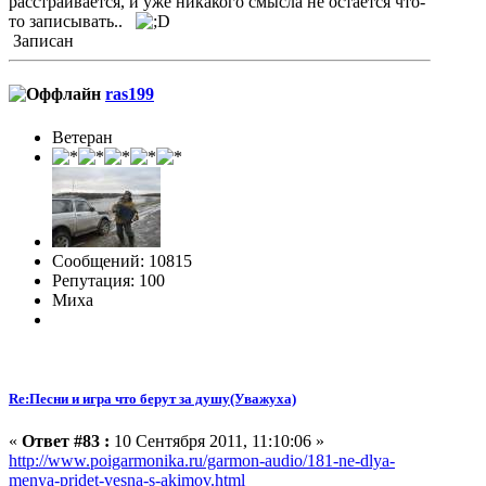
расстраивается, и уже никакого смысла не остается что-
то записывать..
Записан
ras199
Ветеран
Сообщений: 10815
Репутация: 100
Миха
Re:Песни и игра что берут за душу(Уважуха)
«
Ответ #83 :
10 Сентября 2011, 11:10:06 »
http://www.poigarmonika.ru/garmon-audio/181-ne-dlya-
menya-pridet-vesna-s-akimov.html