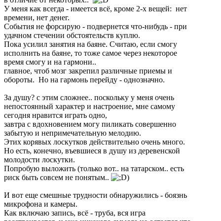
У меня как всегда - имеется всё, кроме 2-х вещей: нет
времени, нет денег.
События не форсирую - подвернется что-нибудь - при
удачном стечении обстоятельств куплю.
Пока усилил занятия на баяне. Считаю, если смогу
исполнить на баяне, то тоже самое через некоторое
время смогу и на гармони..
главное, чтоб мозг закрепил различные приемы и
обороты. Но на гармонь перейду - однозначно.
За душу? с этим сложнее.. поскольку у меня очень
непостоянный характер и настроение, мне самому
сегодня нравится играть одно,
завтра с вдохновением могу пиликать совершенно
забытую и непримечательную мелодию.
Этих корявых лоскутков действительно очень много.
Но есть, конечно, въевшиеся в душу из деревенской
молодости лоскутки.
Попробую выложить (только вот.. на татарском.. есть
риск быть совсем не понятым..
)
И вот еще смешные трудности обнаружились - боязнь
микрофона и камеры.
Как включаю запись, всё - труба, вся игра