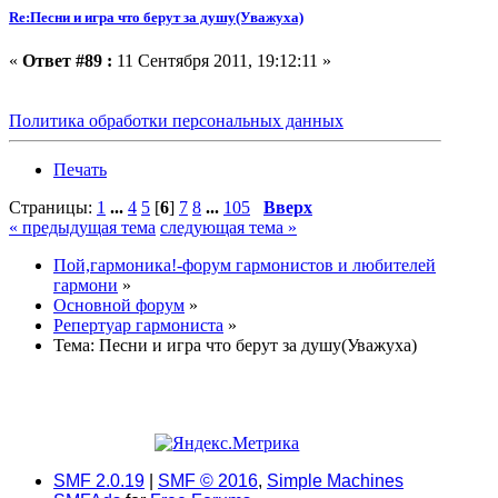
Re:Песни и игра что берут за душу(Уважуха)
«
Ответ #89 :
11 Сентября 2011, 19:12:11 »
Политика обработки персональных данных
Печать
Страницы:
1
...
4
5
[
6
]
7
8
...
105
Вверх
« предыдущая тема
следующая тема »
Пой,гармоника!-форум гармонистов и любителей
гармони
»
Основной форум
»
Репертуар гармониста
»
Тема:
Песни и игра что берут за душу(Уважуха)
SMF 2.0.19
|
SMF © 2016
,
Simple Machines