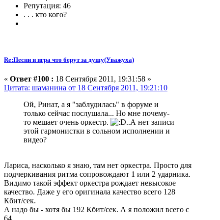
Репутация: 46
. . . кто кого?
Re:Песни и игра что берут за душу(Уважуха)
«
Ответ #100 :
18 Сентября 2011, 19:31:58 »
Цитата: шаманина от 18 Сентября 2011, 19:21:10
Ой, Ринат, а я "заблудилась" в форуме и
только сейчас послушала... Но мне почему-
то мешает очень оркестр.
..А нет записи
этой гармонистки в сольном исполнении и
видео?
Лариса, насколько я знаю, там нет оркестра. Просто для
подчеркивания ритма сопровождают 1 или 2 ударника.
Видимо такой эффект оркестра рождает невысокое
качество. Даже у его оригинала качество всего 128
Кбит/сек.
А надо бы - хотя бы 192 Кбит/сек. А я положил всего с
64.