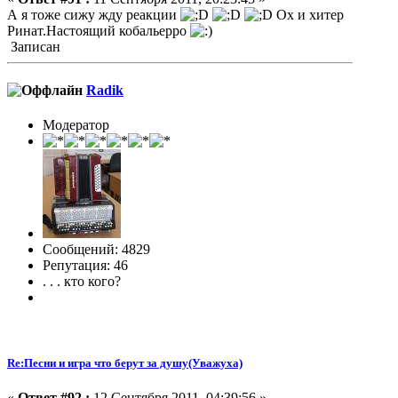
А я тоже сижу жду реакции
Ох и хитер
Ринат.Настоящий кобальерро
Записан
Radik
Модератор
Сообщений: 4829
Репутация: 46
. . . кто кого?
Re:Песни и игра что берут за душу(Уважуха)
«
Ответ #92 :
12 Сентября 2011, 04:39:56 »