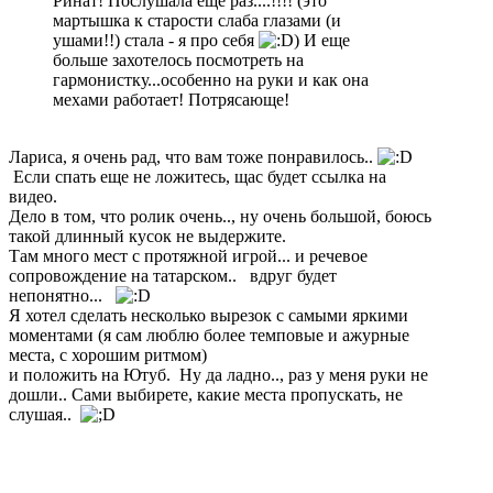
Ринат! Послушала еще раз....!!!! (это
мартышка к старости слаба глазами (и
ушами!!) стала - я про себя
) И еще
больше захотелось посмотреть на
гармонистку...особенно на руки и как она
мехами работает! Потрясающе!
Лариса, я очень рад, что вам тоже понравилось..
Если спать еще не ложитесь, щас будет ссылка на
видео.
Дело в том, что ролик очень.., ну очень большой, боюсь
такой длинный кусок не выдержите.
Там много мест с протяжной игрой... и речевое
сопровождение на татарском.. вдруг будет
непонятно...
Я хотел сделать несколько вырезок с самыми яркими
моментами (я сам люблю более темповые и ажурные
места, с хорошим ритмом)
и положить на Ютуб. Ну да ладно.., раз у меня руки не
дошли.. Сами выбирете, какие места пропускать, не
слушая..