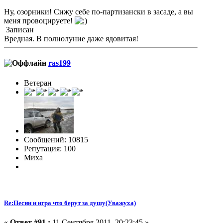
Ну, озорники! Сижу себе по-партизански в засаде, а вы
меня провоцируете!
Записан
Вредная. В полнолуние даже ядовитая!
ras199
Ветеран
Сообщений: 10815
Репутация: 100
Миха
Re:Песни и игра что берут за душу(Уважуха)
«
Ответ #91 :
11 Сентября 2011, 20:23:45 »