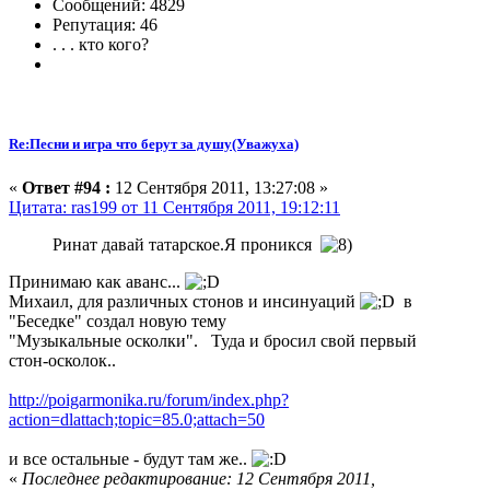
Сообщений: 4829
Репутация: 46
. . . кто кого?
Re:Песни и игра что берут за душу(Уважуха)
«
Ответ #94 :
12 Сентября 2011, 13:27:08 »
Цитата: ras199 от 11 Сентября 2011, 19:12:11
Ринат давай татарское.Я проникся
Принимаю как аванс...
Михаил, для различных стонов и инсинуаций
в
"Беседке" создал новую тему
"Музыкальные осколки". Туда и бросил свой первый
стон-осколок..
http://poigarmonika.ru/forum/index.php?
action=dlattach;topic=85.0;attach=50
и все остальные - будут там же..
«
Последнее редактирование: 12 Сентября 2011,