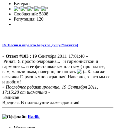
Ветеран
Сообщений: 5808
Репутация: 120
Re:Песни и игра что берут за душу(Уважуха)
«
Ответ #103 :
19 Сентября 2011, 17:01:40 »
Ринат! Я просто очарована... и гармонисткой и
гармонью... и ее фисташковым платьем ( про платье,
вам, мальчишкам, наверно, не понять
...Какая же
все-таки Гармонь многогранная! Наверно, за это мы ее
и любим!
«
Последнее редактирование: 19 Сентября 2011,
17:15:28 от шаманина
»
Записан
Вредная. В полнолуние даже ядовитая!
Radik
Модератор