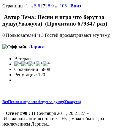
Страницы:
1
...
5
6
[
7
]
8
9
...
105
Вниз
Автор
Тема: Песни и игра что берут за
душу(Уважуха) (Прочитано 679347 раз)
0 Пользователей и 3 Гостей просматривают эту тему.
Лариса
Ветеран
Сообщений: 5808
Репутация: 120
Re:Песни и игра что берут за душу(Уважуха)
«
Ответ #90 :
11 Сентября 2011, 20:21:27 »
И в жизни - они все такие.. Ну.., может быть.., за
исключением Ларисы...