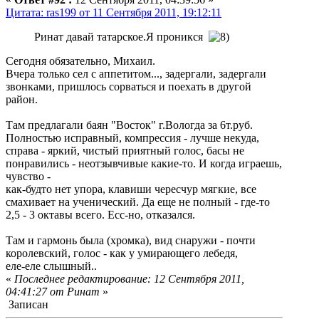
Цитата: ras199 от 11 Сентября 2011, 19:12:11
Ринат давай татарское.Я проникся
Сегодня обязательно, Михаил.
Вчера только сел с аппетитом..., задергали, задергали
звонками, пришлось сорваться и поехать в другой
район.
Там предлагали баян "Восток" г.Вологда за 6т.руб.
Полностью исправный, компрессия - лучше некуда,
справа - яркий, чистый приятный голос, басы не
понравились - неотзывчивые какие-то. И когда играешь,
чувство -
как-будто нет упора, клавиши чересчур мягкие, все
смахивает на ученический. Да еще не полный - где-то
2,5 - 3 октавы всего. Есс-но, отказался.
Там и гармонь была (хромка), вид снаружи - почти
королевский, голос - как у умирающего лебедя,
еле-еле слышный..
«
Последнее редактирование: 12 Сентября 2011,
04:41:27 от Ринат
»
Записан