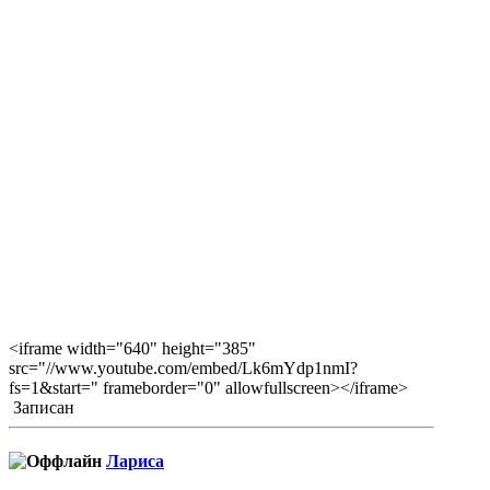
<iframe width="640" height="385"
src="//www.youtube.com/embed/Lk6mYdp1nmI?
fs=1&start=" frameborder="0" allowfullscreen></iframe>
Записан
Лариса