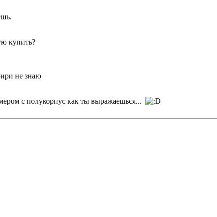
ешь.
ую купить?
бири не знаю
мером с полукорпус как ты выражаешься...