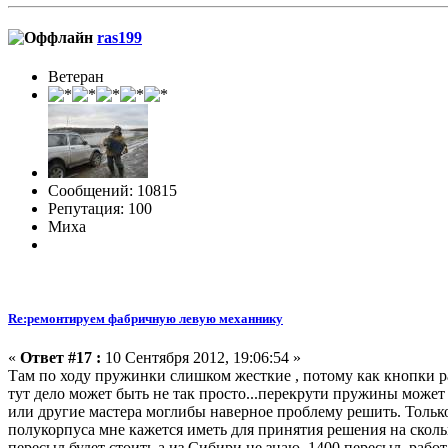
ras199
Ветеран
Сообщений: 10815
Репутация: 100
Миха
Re:ремонтируем фабричную левую механнику
«
Ответ #17 :
10 Сентября 2012, 19:06:54 »
Там по ходу пружинки слишком жесткие , потому как кнопки
тут дело может быть не так просто...перекрути пружины может к
или другие мастера моглибы наверное проблему решить. Только
полукорпуса мне кажется иметь для принятия решения на скол
пересыл будет стоить,а из Сибири не знаю. 1400 пересыл, рабо