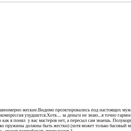
 равномерно жеские.Видимо проэктировались под настоящих му
омпрессия ухудшится.Хотя.... за деньги не знаю...я точно гармо
 как я понял у вас мастеров нет, а пересыл сам знаешь. Полуко
ько пружины должны быть жестки) (хотя может только басовый мо
та...может попробовать привыкнуть?