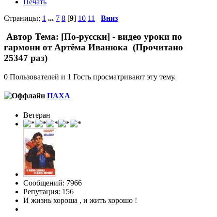
Печать
Страницы:
1
...
7
8
[
9
]
10
11
Вниз
Автор
Тема: [По-русски] - видео уроки по
гармони от Артёма Иванюка (Прочитано
25347 раз)
0 Пользователей и 1 Гость просматривают эту тему.
ПАХА
Ветеран
Сообщений: 7966
Репутация: 156
И жизнь хороша , и жить хорошо !