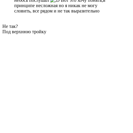
небось послушал
Вот это хочу понять,в
принципе несложная но я никак не могу
словить, все рядом и не так выразительно
Не так?
Под верхнюю тройку