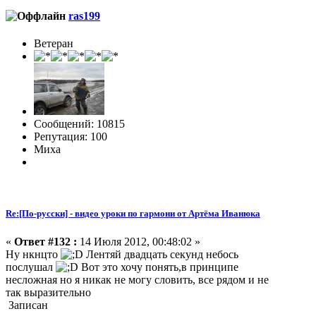
ras199
Ветеран
Сообщений: 10815
Репутация: 100
Миха
Re:[По-русски] - видео уроки по гармони от Артёма Иванюка
«
Ответ #132 :
14 Июля 2012, 00:48:02 »
Ну нкнцто
Лентяй двадцать секунд небось
послушал
Вот это хочу понять,в принципе
несложная но я никак не могу словить, все рядом и не
так выразительно
Записан