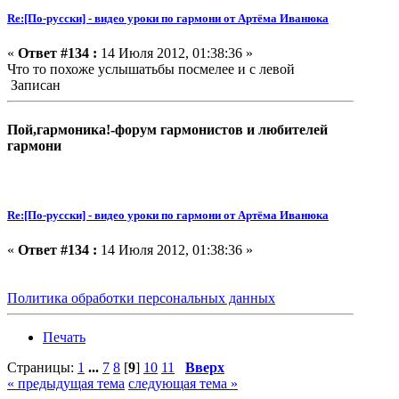
Re:[По-русски] - видео уроки по гармони от Артёма Иванюка
«
Ответ #134 :
14 Июля 2012, 01:38:36 »
Что то похоже услышатьбы посмелее и с левой
Записан
Пой,гармоника!-форум гармонистов и любителей
гармони
Re:[По-русски] - видео уроки по гармони от Артёма Иванюка
«
Ответ #134 :
14 Июля 2012, 01:38:36 »
Политика обработки персональных данных
Печать
Страницы:
1
...
7
8
[
9
]
10
11
Вверх
« предыдущая тема
следующая тема »