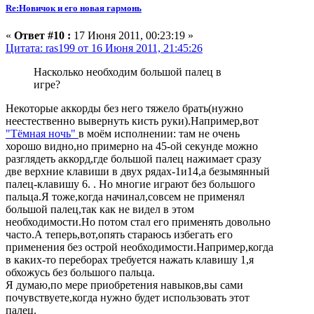
Re:Новичок и его новая гармонь
«
Ответ #10 :
17 Июня 2011, 00:23:19 »
Цитата: ras199 от 16 Июня 2011, 21:45:26
Насколько необходим большой палец в
игре?
Некоторые аккорды без него тяжело брать(нужно
неестественно вывернуть кисть руки).Например,вот
"Тёмная ночь"
в моём исполнении: там не очень
хорошо видно,но примерно на 45-ой секунде можно
разглядеть аккорд,где большой палец нажимает сразу
две верхние клавиши в двух рядах-1и14,а безымянный
палец-клавишу 6. . Но многие играют без большого
пальца.Я тоже,когда начинал,совсем не применял
большой палец,так как не видел в этом
необходимости.Но потом стал его применять довольно
часто.А теперь,вот,опять стараюсь избегать его
применения без острой необходимости.Например,когда
в каких-то переборах требуется нажать клавишу 1,я
обхожусь без большого пальца.
Я думаю,по мере приобретения навыков,вы сами
почувствуете,когда нужно будет использовать этот
палец.