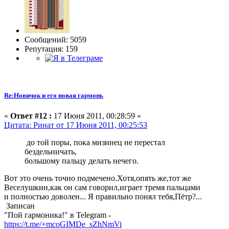
Сообщений: 5059
Репутация: 159
Re:Новичок и его новая гармонь
«
Ответ #12 :
17 Июня 2011, 00:28:59 »
Цитата: Ринат от 17 Июня 2011, 00:25:53
до той поры, пока мизинец не перестал
бездельничать,
большому пальцу делать нечего.
Вот это очень точно подмечено.Хотя,опять же,тот же
Веселушкин,как он сам говорил,играет тремя пальцами
и полностью доволен... Я правильно понял тебя,Пётр?...
Записан
"Пой гармоника!" в Telegram -
https://t.me/+mcoGIMDe_sZhNmVi