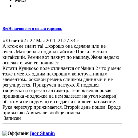
Миха
Re:Новичок и его новая гармонь
«
Ответ #2 :
22 Мая 2011, 21:27:33 »
А ктож ее знаит та!....хорошо она сделана или не
очень.Материалы поди китайские.Прокат металл
китайский. Ремни вот пахнут по нашему. Жена неделю
освежителями ее поливает.
Кстати Куликово поле отличается от Чайки 2 что у меня
тоже имеется одним нехорошим конструктивным
элементом...боковой ремень слишком длинный и не
регулируется. Прикручен наглухо. Я подошел
творчески и отрезал сантиметр. Теперь веллюровая
пришивка -подложка на нем залезает на угол камеры(
об этом я не подумал) и создает излишнее натяжение.
Рука чересчур прижимается. Второй день пошел. Вроде
привыкаю.А вначале вообще немела.
Записан
Igor Shanin