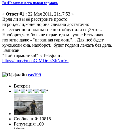
Re:Новичок и его новая гармонь
«
Ответ #1 :
22 Мая 2011, 21:17:53 »
Вряд ли вы её расстроите просто
игрой,если,конечно,она сделана достаточно
качественно и планки не поотойдут или ещё что...
Наоборот,чем больше играете,тем лучше.Есть такое
понятие даже - "игранная гармонь"... Для неё будет
хуже,если она, наоборот, будет годами лежать без дела.
Записан
"Пой гармоника!" в Telegram -
https://t.me/+mcoGIMDe_sZhNmVi
ras199
Ветеран
Сообщений: 10815
Репутация: 100