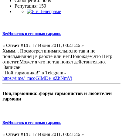
Сообщений: 5059
Репутация: 159
Re:Новичок и его новая гармонь
«
Ответ #14 :
17 Июня 2011, 00:41:46 »
Хммм... Посмотрел внимательно,но так и не
понял,мизинец в работе или нет.Подождём,что Пётр
ответит.Может я что не так понял действительно.
Записан
"Пой гармоника!" в Telegram -
https://t.me/+mcoGIMDe_sZhNmVi
Пой,гармоника!-форум гармонистов и любителей
гармони
Re:Новичок и его новая гармонь
«
Ответ #14 :
17 Июня 2011, 00:41:46 »