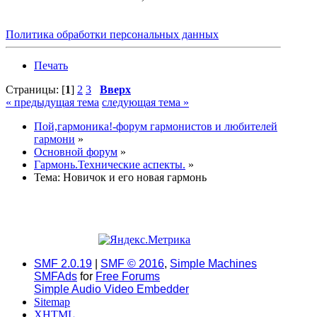
Политика обработки персональных данных
Печать
Страницы: [
1
]
2
3
Вверх
« предыдущая тема
следующая тема »
Пой,гармоника!-форум гармонистов и любителей
гармони
»
Основной форум
»
Гармонь.Технические аспекты.
»
Тема:
Новичок и его новая гармонь
SMF 2.0.19
|
SMF © 2016
,
Simple Machines
SMFAds
for
Free Forums
Simple Audio Video Embedder
Sitemap
XHTML