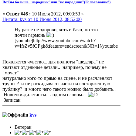
Re:Вы больше "народник"или "не народник"(Голосование!)
«
Ответ #46 :
10 Июля 2012, 09:03:53 »
Цитата: kvs от 10 Июля 2012, 08:52:00
Ну разве не здорово, хоть и баян, но это
почти гармонь
[youtube]http://www.youtube.com/watch?
v=IfsZv5fQFgk&feature=endscreen&NR=1[/youtube
Появляется чувство.., для полноты "шедевра" не
хватают отдельные детали.. например, почему не
"мочат"
натурально кого-то прямо на сцене, и не расчленяют
трупы ? и не раскидывают части на восторженную
публику? и много чего такого можно было добавить..
Новички-дилетанты.. - одним словом..
Записан
kvs
Ветеран