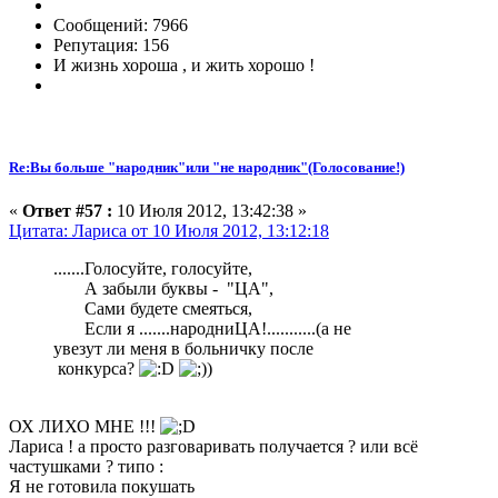
Сообщений: 7966
Репутация: 156
И жизнь хороша , и жить хорошо !
Re:Вы больше "народник"или "не народник"(Голосование!)
«
Ответ #57 :
10 Июля 2012, 13:42:38 »
Цитата: Лариса от 10 Июля 2012, 13:12:18
.......Голосуйте, голосуйте,
А забыли буквы - "ЦА",
Сами будете смеяться,
Если я .......народниЦА!...........(а не
увезут ли меня в больничку после
конкурса?
)
ОХ ЛИХО МНЕ !!!
Лариса ! а просто разговаривать получается ? или всё
частушками ? типо :
Я не готовила покушать