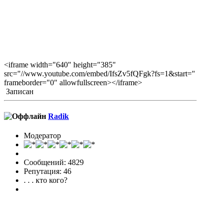
<iframe width="640" height="385"
src="//www.youtube.com/embed/IfsZv5fQFgk?fs=1&start="
frameborder="0" allowfullscreen></iframe>
Записан
Radik
Модератор
Сообщений: 4829
Репутация: 46
. . . кто кого?