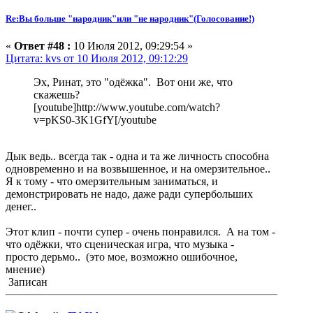
Re:Вы больше "народник"или "не народник"(Голосование!)
«
Ответ #48 :
10 Июля 2012, 09:29:54 »
Цитата: kvs от 10 Июля 2012, 09:12:29
Эх, Ринат, это "одёжка". Вот они же, что
скажешь?
[youtube]http://www.youtube.com/watch?
v=pKS0-3K1GfY[/youtube
Дык ведь.. всегда так - одна и та же личность способна
одновременно и на возвышенное, и на омерзительное..
Я к тому - что омерзительным заниматься, и
демонстрировать не надо, даже ради супербольших
денег..
Этот клип - почти супер - очень понравился. А на том -
что одёжки, что сценическая игра, что музыка -
просто дерьмо.. (это мое, возможно ошибочное,
мнение)
Записан