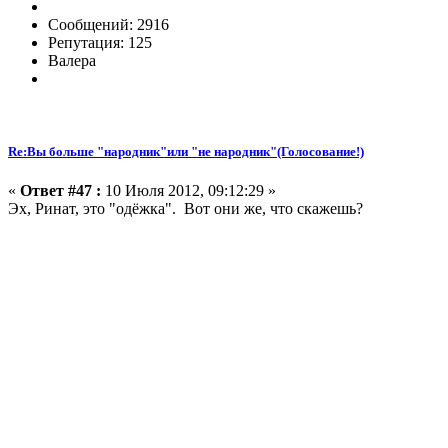
Сообщений: 2916
Репутация: 125
Валера
Re:Вы больше "народник"или "не народник"(Голосование!)
«
Ответ #47 :
10 Июля 2012, 09:12:29 »
Эх, Ринат, это "одёжка". Вот они же, что скажешь?