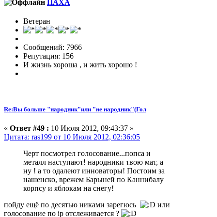
ПАХА
Ветеран
Сообщений: 7966
Репутация: 156
И жизнь хороша , и жить хорошо !
Re:Вы больше "народник"или "не народник"(Гол
«
Ответ #49 :
10 Июля 2012, 09:43:37 »
Цитата: ras199 от 10 Июля 2012, 02:36:05
Черт посмотрел голосование...попса и
металл наступают! народники твою мат, а
ну ! а то одалеют инноваторы! Постоим за
нашенско, врежем Барыней по Каннибалу
корпсу и яблокам на снегу!
пойду ещё по десятью никами зарегюсь
или
голосование по ip отслеживается ?