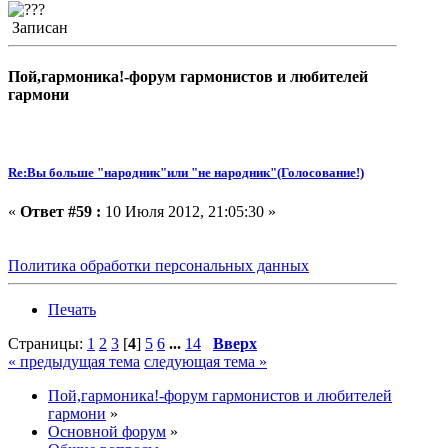
Записан
Пой,гармоника!-форум гармонистов и любителей
гармони
Re:Вы больше "народник"или "не народник"(Голосование!)
«
Ответ #59 :
10 Июля 2012, 21:05:30 »
Политика обработки персональных данных
Печать
Страницы:
1
2
3
[
4
]
5
6
...
14
Вверх
« предыдущая тема
следующая тема »
Пой,гармоника!-форум гармонистов и любителей
гармони
»
Основной форум
»