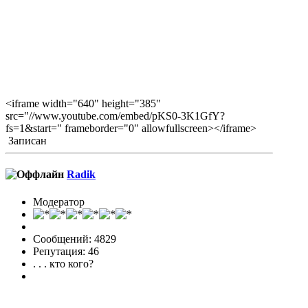
<iframe width="640" height="385"
src="//www.youtube.com/embed/pKS0-3K1GfY?
fs=1&start=" frameborder="0" allowfullscreen></iframe>
Записан
Radik
Модератор
Сообщений: 4829
Репутация: 46
. . . кто кого?