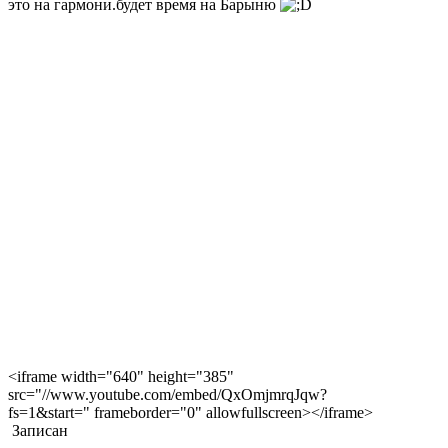
это на гармони.будет время на Барыню
<iframe width="640" height="385"
src="//www.youtube.com/embed/QxOmjmrqJqw?
fs=1&start=" frameborder="0" allowfullscreen></iframe>
Записан