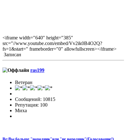
<iframe width="640" height="385"
src="//www.youtube.com/embed/Vv2ik0B4O2Q?
fs=1&start=" frameborder="0" allowfullscreen></iframe>
Записан
ras199
Ветеран
Сообщений: 10815
Репутация: 100
Миха
Re:Вы больше "народник"или "не народник"(Голосование!)