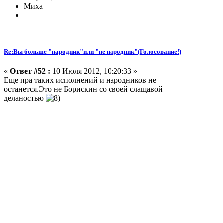
Миха
Re:Вы больше "народник"или "не народник"(Голосование!)
«
Ответ #52 :
10 Июля 2012, 10:20:33 »
Еще пра таких исполнений и народников не
останется.Это не Борискин со своей слащавой
деланостью