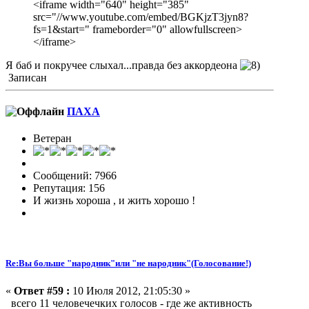
<iframe width="640" height="385"
src="//www.youtube.com/embed/BGKjzT3jyn8?
fs=1&start=" frameborder="0" allowfullscreen>
</iframe>
Я баб и покручее слыхал...правда без аккордеона
Записан
ПАХА
Ветеран
Сообщений: 7966
Репутация: 156
И жизнь хороша , и жить хорошо !
Re:Вы больше "народник"или "не народник"(Голосование!)
«
Ответ #59 :
10 Июля 2012, 21:05:30 »
всего 11 человечечких голосов - где же активность