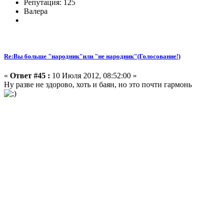
Репутация: 125
Валера
Re:Вы больше "народник"или "не народник"(Голосование!)
«
Ответ #45 :
10 Июля 2012, 08:52:00 »
Ну разве не здорово, хоть и баян, но это почти гармонь