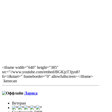
<iframe width="640" height="385"
src="//www.youtube.com/embed/BGKjzT3jyn8?
fs=1&start=" frameborder="0" allowfullscreen></iframe>
Записан
Лариса
Ветеран