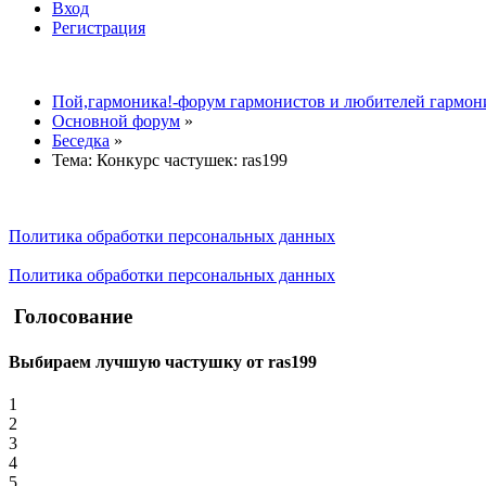
Вход
Регистрация
Пой,гармоника!-форум гармонистов и любителей гармон
Основной форум
»
Беседка
»
Тема:
Конкурс частушек: ras199
Политика обработки персональных данных
Политика обработки персональных данных
Голосование
Выбираем лучшую частушку от ras199
1
2
3
4
5