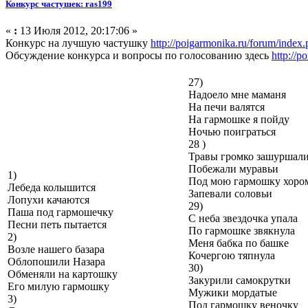
Конкурс частушек: ras199
«
:
13 Июля 2012, 20:17:06 »
Конкурс на лучшую частушку
http://poigarmonika.ru/forum/index.
Обсуждение конкурса и вопросы по голосованию здесь
http://p
27)
Надоело мне маманя
На печи валятся
На гармошке я пойду
Ночью поиграться
28 )
Травы громко зашуршал
Побежали муравьи
1)
Под мою гармошку хоро
Лебеда колышится
Запевали соловьи
Лопухи качаются
29)
Паша под гармошечку
С неба звездочка упала
Песни петь пытается
По гармошке звякнула
2)
Меня бабка по башке
Возле нашего базара
Кочергою тяпнула
Облопошили Назара
30)
Обменяли на картошку
Закурили самокрутки
Его милую гармошку
Мужики мордатые
3)
Под гармошку веночку