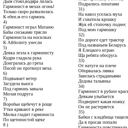
Дым стоял,водяра лилась
Подрались лопатами
Гармонист-в мехах огонь!
31)
Только скоро развалилась
На навоз уселась муха
К ебен.м его гармонь
И схватила крошку
4)
Жук ей стопочку поднес
Гармонист играл Матаню
Под мою гармошку
Бабы сиськами трясли
32)
Гармониста на носилках
По дороге едет трактор
К Айболиту унесли
Под названьем Беларусь
5)
Я Елецкого играю
Девка лезла к гармонисту
Ща ребята обосрусь
Кудри гладила рука
33)
Доигралась до греха
От натуги на плече
Писей он проткнул меха
Оборвалась лямка
6)
Завелась страданьями
Подвывает ветер
Дедова тальянка
Загудела вьюга
34)
Под гармонь завыла
Гармонист в рубахе крас
Милая подруга
Девкам улыбается
7)
Подвернет какая ножку
Воробьи щебечут в роще
Он не растеряется
Утки крякают в реке
35)
Милка гладит гармониста
Бабки с кладбища тащил
По щетинистой щеке
Да в просак попали
8 )
Гармониста повстречали