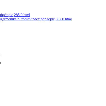
php/topic,285.0.html
oigarmonika.ru/forum/index.php/topic,302.0.html
и
м