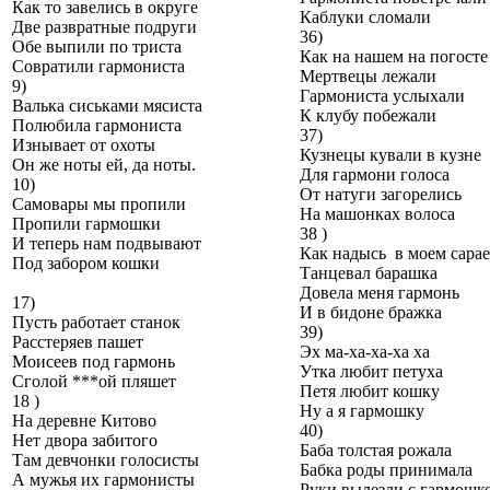
Как то завелись в округе
Каблуки сломали
Две развратные подруги
36)
Обе выпили по триста
Как на нашем на погосте
Совратили гармониста
Мертвецы лежали
9)
Гармониста услыхали
Валька сиськами мясиста
К клубу побежали
Полюбила гармониста
37)
Изнывает от охоты
Кузнецы кували в кузне
Он же ноты ей, да ноты.
Для гармони голоса
10)
От натуги загорелись
Самовары мы пропили
На машонках волоса
Пропили гармошки
38 )
И теперь нам подвывают
Как надысь в моем сарае
Под забором кошки
Танцевал барашка
Довела меня гармонь
17)
И в бидоне бражка
Пусть работает станок
39)
Расстеряев пашет
Эх ма-ха-ха-ха ха
Моисеев под гармонь
Утка любит петуха
Сголой ***ой пляшет
Петя любит кошку
18 )
Ну а я гармошку
На деревне Китово
40)
Нет двора забитого
Баба толстая рожала
Там девчонки голосисты
Бабка роды принимала
А мужья их гармонисты
Руки вылезли с гармошк