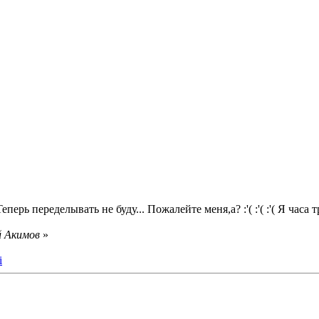
Теперь переделывать не буду... Пожалейте меня,а? :'( :'( :'( Я час
й Акимов
»
i