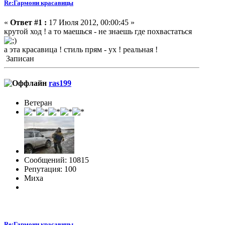
Re:Гармони красавицы
«
Ответ #1 :
17 Июля 2012, 00:00:45 »
крутой ход ! а то маешься - не знаешь где похвастаться
а эта красавица ! стиль прям - ух ! реальная !
Записан
ras199
Ветеран
Сообщений: 10815
Репутация: 100
Миха
Re:Гармони красавицы