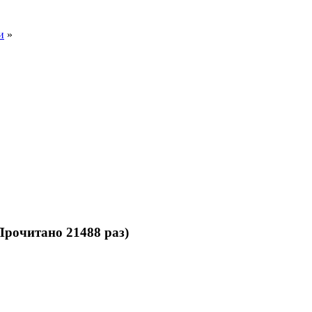
и
»
рочитано 21488 раз)