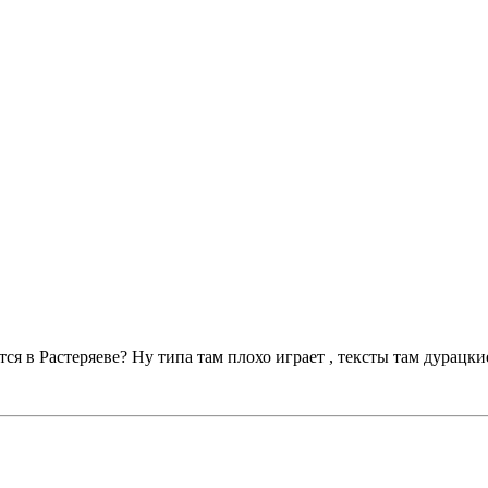
я в Растеряеве? Ну типа там плохо играет , тексты там дурацкие, 