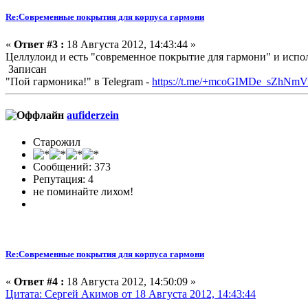
Re:Современные покрытия для корпуса гармони
«
Ответ #3 :
18 Августа 2012, 14:43:44 »
Целлулоид и есть "современное покрытие для гармони" и исполь
Записан
"Пой гармоника!" в Telegram -
https://t.me/+mcoGIMDe_sZhNmV
aufiderzein
Старожил
Сообщений: 373
Репутация: 4
не поминайте лихом!
Re:Современные покрытия для корпуса гармони
«
Ответ #4 :
18 Августа 2012, 14:50:09 »
Цитата: Сергей Акимов от 18 Августа 2012, 14:43:44