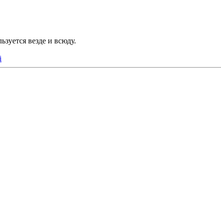
зуется везде и всюду.
i