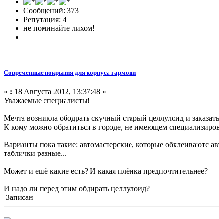
Сообщений: 373
Репутация: 4
не поминайте лихом!
Современные покрытия для корпуса гармони
«
:
18 Августа 2012, 13:37:48 »
Уважаемые специалисты!
Мечта возникла ободрать скучный старый целлулоид и заказать
К кому можно обратиться в городе, не имеющем специализирова
Варианты пока такие: автомастерские, которые обклеиваютс ав
таблички разные...
Может и ещё какие есть? И какая плёнка предпочтительнее?
И надо ли перед этим обдирать целлулоид?
Записан