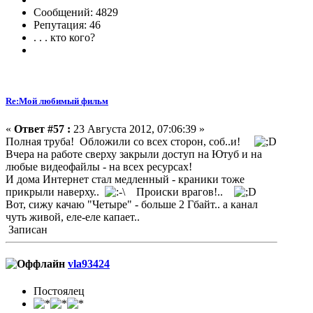
Сообщений: 4829
Репутация: 46
. . . кто кого?
Re:Мой любимый фильм
«
Ответ #57 :
23 Августа 2012, 07:06:39 »
Полная труба! Обложили со всех сторон, соб..и!
Вчера на работе сверху закрыли доступ на Ютуб и на
любые видеофайлы - на всех ресурсах!
И дома Интернет стал медленный - краники тоже
прикрыли наверху..
Происки врагов!..
Вот, сижу качаю "Четыре" - больше 2 Гбайт.. а канал
чуть живой, еле-еле капает..
Записан
vla93424
Постоялец