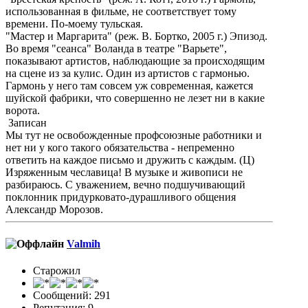
использованная в фильме, не соответствует тому
времени. По-моему тульская.
"Мастер и Маргарита" (реж. В. Бортко, 2005 г.) Эпизод.
Во время "сеанса" Воланда в театре "Варьете",
показывают артистов, наблюдающие за происходящим
на сцене из за кулис. Один из артистов с гармонью.
Гармонь у него там совсем уж современная, кажется
шуйской фабрики, что совершенно не лезет ни в какие
ворота.
Записан
Мы тут не освобожденные профсоюзные работники и
нет ни у кого такого обязательства - непременно
ответить на каждое письмо и дружить с каждым. (Ц)
Изряженным чеславица! В музыке и живописи не
разбираюсь. С уважением, вечно подшучивающий
поклонник придурковато-дурашливого общения
Александр Морозов.
Valmih
Старожил
Сообщений: 291
Репутация: 9