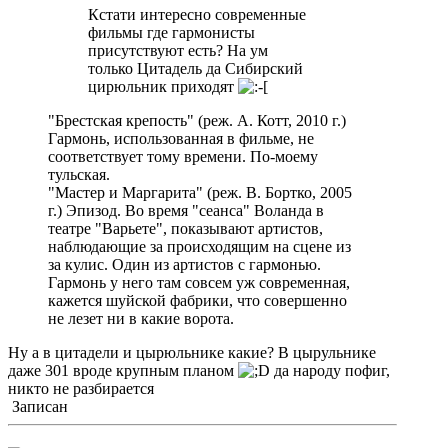
Кстати интересно современные
фильмы где гармонисты
присутствуют есть? На ум
только Цитадель да Сибирский
цирюльник приходят
"Брестская крепость" (реж. А. Котт, 2010 г.)
Гармонь, использованная в фильме, не
соответствует тому времени. По-моему
тульская.
"Мастер и Маргарита" (реж. В. Бортко, 2005
г.) Эпизод. Во время "сеанса" Воланда в
театре "Варьете", показывают артистов,
наблюдающие за происходящим на сцене из
за кулис. Один из артистов с гармонью.
Гармонь у него там совсем уж современная,
кажется шуйской фабрики, что совершенно
не лезет ни в какие ворота.
Ну а в цитадели и цырюльнике какие? В цырульнике
даже 301 вроде крупным планом
да народу пофиг,
никто не разбирается
Записан