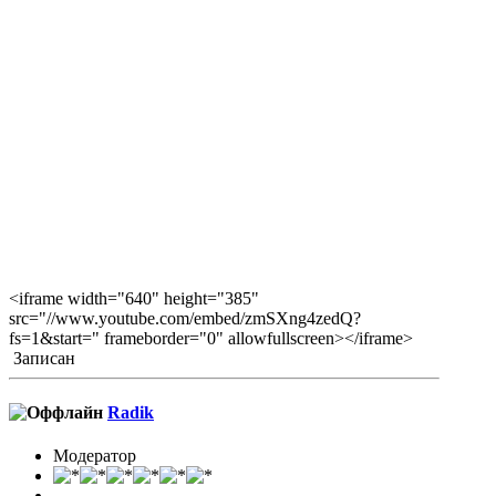
<iframe width="640" height="385"
src="//www.youtube.com/embed/zmSXng4zedQ?
fs=1&start=" frameborder="0" allowfullscreen></iframe>
Записан
Radik
Модератор