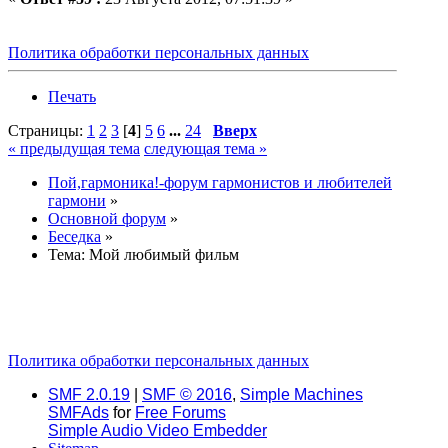
Политика обработки персональных данных
Печать
Страницы:
1
2
3
[
4
]
5
6
...
24
Вверх
« предыдущая тема
следующая тема »
Пой,гармоника!-форум гармонистов и любителей
гармони
»
Основной форум
»
Беседка
»
Тема:
Мой любимый фильм
Политика обработки персональных данных
SMF 2.0.19
|
SMF © 2016
,
Simple Machines
SMFAds
for
Free Forums
Simple Audio Video Embedder