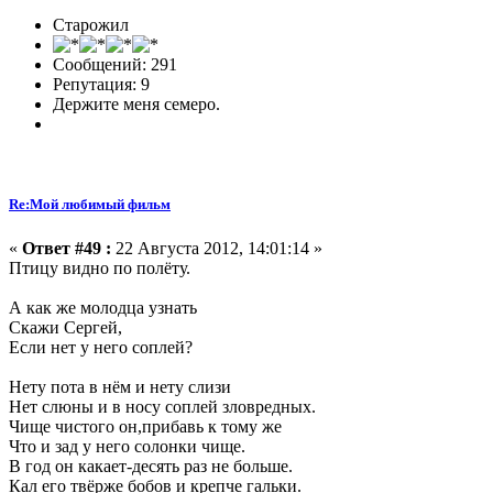
Старожил
Сообщений: 291
Репутация: 9
Держите меня семеро.
Re:Мой любимый фильм
«
Ответ #49 :
22 Августа 2012, 14:01:14 »
Птицу видно по полёту.
А как же молодца узнать
Скажи Сергей,
Если нет у него соплей?
Нету пота в нём и нету слизи
Нет слюны и в носу соплей зловредных.
Чище чистого он,прибавь к тому же
Что и зад у него солонки чище.
В год он какает-десять раз не больше.
Кал его твёрже бобов и крепче гальки.