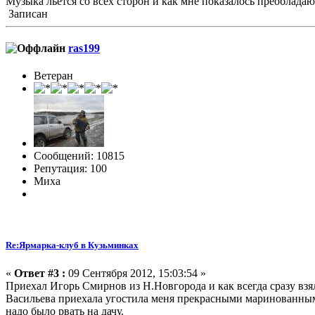
Музыка льется со всех сторон и как мне показалось преоблад
Записан
ras199
Ветеран
Сообщений: 10815
Репутация: 100
Миха
Re:Ярмарка-клуб в Кузьминках
«
Ответ #3 :
09 Сентября 2012, 15:03:54 »
Приехал Игорь Смирнов из Н.Новгорода и как всегда сразу взя
Васильева приехала угостила меня прекрасными маринованными
надо было рвать на дачу.