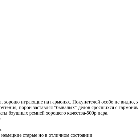
 хорошо играющие на гармонях. Покупателей особо не видно, хо
очтения, порой заставляя "бывалых" дедов сросшихся с гармоня
кты бэушных ремней хорошего качества-500р пара.
р
м.
 немецкие старые но в отличном состоянии.