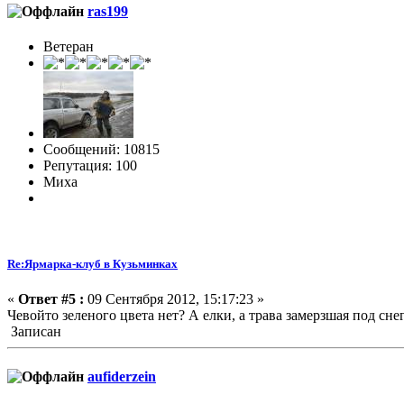
ras199
Ветеран
Сообщений: 10815
Репутация: 100
Миха
Re:Ярмарка-клуб в Кузьминках
«
Ответ #5 :
09 Сентября 2012, 15:17:23 »
Чевойто зеленого цвета нет? А елки, а трава замерзшая под сне
Записан
aufiderzein