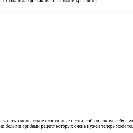
ают страдания. Проскакивают гармони красавицы
лся петь залихватские позитивные песни, собрав вокруг себя гр
 белыми грибами рецепт которых очень нужен теперь моей теще