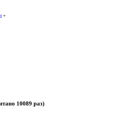
и
»
тано 10089 раз)