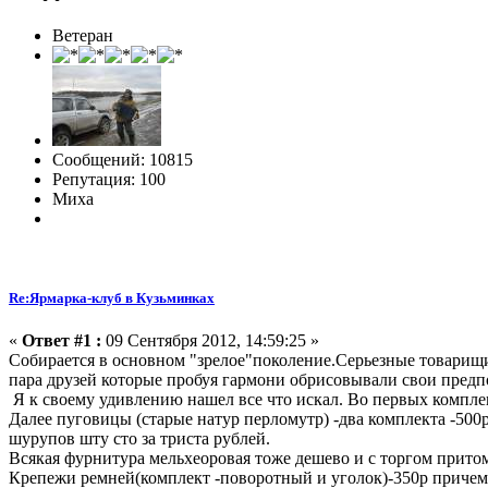
Ветеран
Сообщений: 10815
Репутация: 100
Миха
Re:Ярмарка-клуб в Кузьминках
«
Ответ #1 :
09 Сентября 2012, 14:59:25 »
Собирается в основном "зрелое"поколение.Серьезные товарищи,
пара друзей которые пробуя гармони обрисовывали свои предп
Я к своему удивлению нашел все что искал. Во первых компле
Далее пуговицы (старые натур перломутр) -два комплекта -500
шурупов шту сто за триста рублей.
Всякая фурнитура мельхеоровая тоже дешево и с торгом прито
Крепежи ремней(комплект -поворотный и уголок)-350р причем