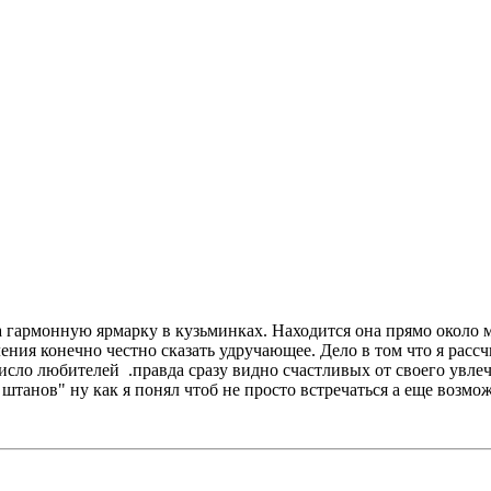
на гармонную ярмарку в кузьминках. Находится она прямо около 
ения конечно честно сказать удручающее. Дело в том что я расс
исло любителей .правда сразу видно счастливых от своего увлече
штанов" ну как я понял чтоб не просто встречаться а еще возможн