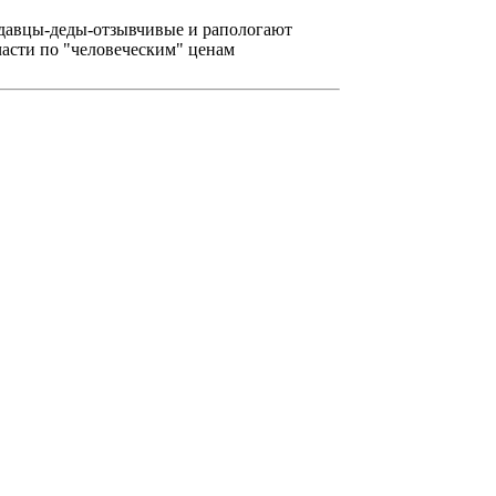
родавцы-деды-отзывчивые и рапологают
части по "человеческим" ценам