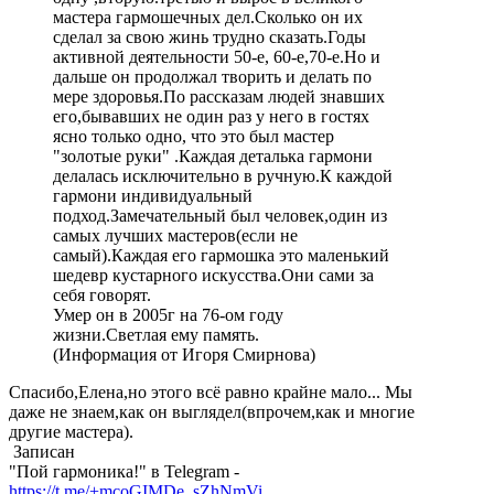
мастера гармошечных дел.Сколько он их
сделал за свою жинь трудно сказать.Годы
активной деятельности 50-е, 60-е,70-е.Но и
дальше он продолжал творить и делать по
мере здоровья.По рассказам людей знавших
его,бывавших не один раз у него в гостях
ясно только одно, что это был мастер
"золотые руки" .Каждая деталька гармони
делалась исключительно в ручную.К каждой
гармони индивидуальный
подход.Замечательный был человек,один из
самых лучших мастеров(если не
самый).Каждая его гармошка это маленький
шедевр кустарного искусства.Они сами за
себя говорят.
Умер он в 2005г на 76-ом году
жизни.Светлая ему память.
(Информация от Игоря Смирнова)
Спасибо,Елена,но этого всё равно крайне мало... Мы
даже не знаем,как он выглядел(впрочем,как и многие
другие мастера).
Записан
"Пой гармоника!" в Telegram -
https://t.me/+mcoGIMDe_sZhNmVi