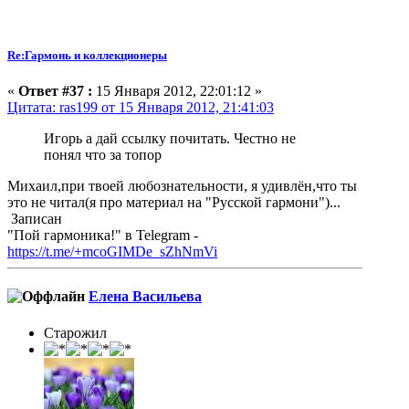
Re:Гармонь и коллекционеры
«
Ответ #37 :
15 Января 2012, 22:01:12 »
Цитата: ras199 от 15 Января 2012, 21:41:03
Игорь а дай ссылку почитать. Честно не
понял что за топор
Михаил,при твоей любознательности, я удивлён,что ты
это не читал(я про материал на "Русской гармони")...
Записан
"Пой гармоника!" в Telegram -
https://t.me/+mcoGIMDe_sZhNmVi
Елена Васильева
Старожил