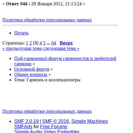
«
Ответ #44 :
28 Января 2012, 21:13:24 »
Политика обработки персональных данных
Печать
Страницы:
1
2
[
3
]
4
5
...
64
Вверх
« предыдущая тема
следующая тема »
Пой,гармоника!-форум гармонистов и любителей
гармони
»
Основной форум
»
Общие вопросы
»
Тема:
Гармонь и коллекционеры
Политика обработки персональных данных
SMF 2.0.19
|
SMF © 2016
,
Simple Machines
SMFAds
for
Free Forums
Simple Audio Video Embedder