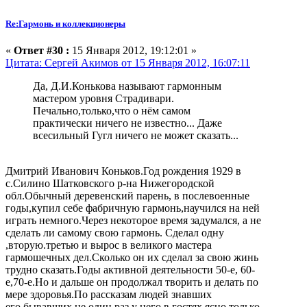
Re:Гармонь и коллекционеры
«
Ответ #30 :
15 Января 2012, 19:12:01 »
Цитата: Сергей Акимов от 15 Января 2012, 16:07:11
Да, Д.И.Конькова называют гармонным
мастером уровня Страдивари.
Печально,только,что о нём самом
практически ничего не известно... Даже
всесильный Гугл ничего не может сказать...
Дмитрий Иванович Коньков.Год рождения 1929 в
с.Силино Шатковского р-на Нижегородской
обл.Обычный деревенский парень, в послевоенные
годы,купил себе фабричную гармонь,научился на ней
играть немного.Через некоторое время задумался, а не
сделать ли самому свою гармонь. Сделал одну
,вторую.третью и вырос в великого мастера
гармошечных дел.Сколько он их сделал за свою жинь
трудно сказать.Годы активной деятельности 50-е, 60-
е,70-е.Но и дальше он продолжал творить и делать по
мере здоровья.По рассказам людей знавших
его,бывавших не один раз у него в гостях ясно только