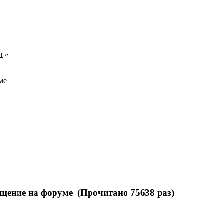
и
»
ме
бщение на форуме (Прочитано 75638 раз)