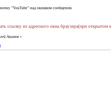
кнопку "YouTube" над окошком сообщения.
ть ссылку из адресного окна браузера(при открытом ви
ргей Акимов
»
i