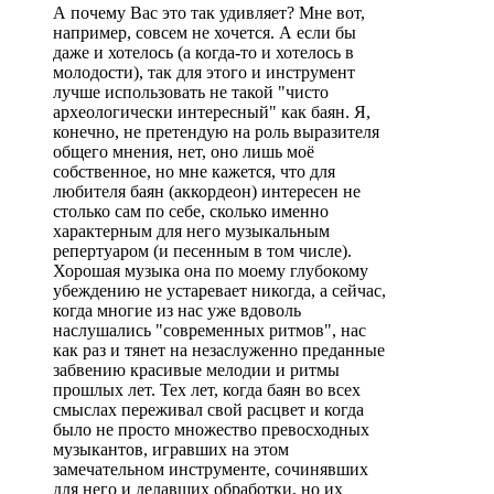
А почему Вас это так удивляет? Мне вот,
например, совсем не хочется. А если бы
даже и хотелось (а когда-то и хотелось в
молодости), так для этого и инструмент
лучше использовать не такой "чисто
археологически интересный" как баян. Я,
конечно, не претендую на роль выразителя
общего мнения, нет, оно лишь моё
собственное, но мне кажется, что для
любителя баян (аккордеон) интересен не
столько сам по себе, сколько именно
характерным для него музыкальным
репертуаром (и песенным в том числе).
Хорошая музыка она по моему глубокому
убеждению не устаревает никогда, а сейчас,
когда многие из нас уже вдоволь
наслушались "современных ритмов", нас
как раз и тянет на незаслуженно преданные
забвению красивые мелодии и ритмы
прошлых лет. Тех лет, когда баян во всех
смыслах переживал свой расцвет и когда
было не просто множество превосходных
музыкантов, игравших на этом
замечательном инструменте, сочинявших
для него и делавших обработки, но их