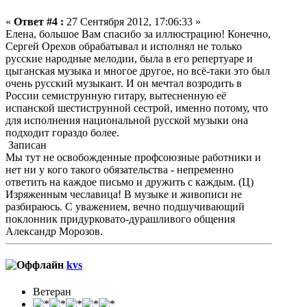
«
Ответ #4 :
27 Сентября 2012, 17:06:33 »
Елена, большое Вам спасибо за иллюстрацию! Конечно,
Сергей Орехов обрабатывал и исполнял не только
русские народные мелодии, была в его репертуаре и
цыганская музыка и многое другое, но всё-таки это был
очень русский музыкант. И он мечтал возродить в
России семиструнную гитару, вытесненную её
испанской шестиструнной сестрой, именно потому, что
для исполнения национальной русской музыки она
подходит гораздо более.
Записан
Мы тут не освобожденные профсоюзные работники и
нет ни у кого такого обязательства - непременно
ответить на каждое письмо и дружить с каждым. (Ц)
Изряженным чеславица! В музыке и живописи не
разбираюсь. С уважением, вечно подшучивающий
поклонник придурковато-дурашливого общения
Александр Морозов.
kvs
Ветеран