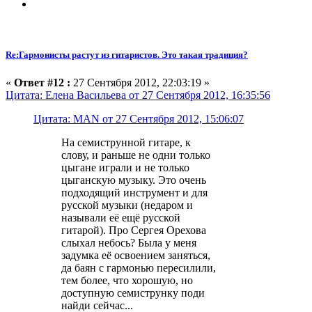
Re:Гармонисты растут из гитаристов. Это такая традиция?
«
Ответ #12 :
27 Сентября 2012, 22:03:19 »
Цитата: Елена Васильева от 27 Сентября 2012, 16:35:56
Цитата: MAN от 27 Сентября 2012, 15:06:07
На семиструнной гитаре, к
слову, и раньше не одни только
цыгане играли и не только
цыганскую музыку. Это очень
подходящий инструмент и для
русской музыки (недаром и
называли её ещё русской
гитарой). Про Сергея Орехова
слыхал небось? Была у меня
задумка её освоением заняться,
да баян с гармонью пересилили,
тем более, что хорошую, но
доступную семиструнку поди
найди сейчас...