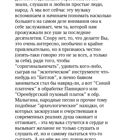
знали, слушали и любили простые люди,
народ. А мы вот сейчас эту музыку
вспоминаем и начинаем понимать насколько
большего на самом деле внимания она к
себе заслуживает, чем та, которой нам
прожужжали все уши за последние
десятилетия. Спору нет, то, что делаете Вы,
это очень интересно, необычно и крайне
привлекательно, но я признаюсь честно
(опять-таки говорю это не за всех, а только
за себя), ради того, чтобы
"соригинальничать", удивить кого-либо,
сыграв на "экзотическом" инструменте что-
нибудь из "Битлов", я лично баяном
заниматься стал бы навряд-ли, а вот "Синий
платочек" в обработке Паницкого или
"Оренбургский пуховый платок" в обр.
Малыгина, народные песни и прочие тому
подобные "археологические" находки, от
которых заскорузлая и очерствевшая в
современных реалиях душа оживает и
оттаивает, - эта музыка стучится в сердце и
вызывает желание не только слушать и
слушать её, но и самому пытаться что-то
сыграть. А на чём же это лучше всего