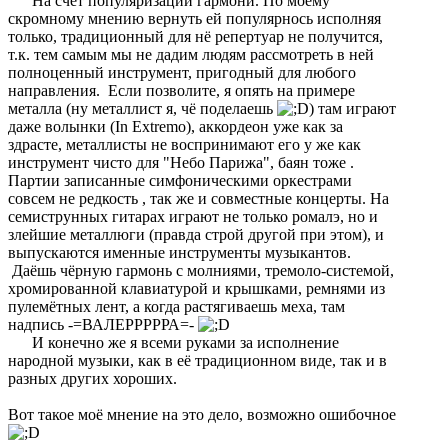
На счёт популяризации гармони. По моему
скромному мнению вернуть ей популярнось исполняя
только, традиционный для нё репертуар не получится,
т.к. тем самым мы не дадим людям рассмотреть в ней
полноценный инструмент, пригодный для любого
направления. Если позволите, я опять на примере
металла (ну металлист я, чё поделаешь
) там играют
даже волынки (In Extremo), аккордеон уже как за
здрасте, металлисты не воспринимают его у же как
инструмент чисто для "Небо Парижа", баян тоже .
Партии записанные симфоническими оркестрами
совсем не редкость , так же и совместные концерты. На
семиструнных гитарах играют не только ромалэ, но и
злейшие металлюги (правда строй другой при этом), и
выпускаются именные инструменты музыкантов.
Даёшь чёрную гармонь с молниями, тремоло-системой,
хромированной клавиатурой и крышками, ремнями из
пулемётных лент, а когда растягиваешь меха, там
надпись -=ВАЛЕРРРРРА=-
И конечно же я всеми руками за исполнение
народной музыки, как в её традиционном виде, так и в
разных других хороших.
Вот такое моё мнение на это дело, возможно ошибочное