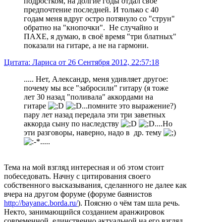
подростком, на долгие годы отдал своё
предпочтение последней. И только с 40
годам меня вдруг остро потянуло со "струн"
обратно на "кнопочки". Не случайно и
ПАХЕ, я думаю, в своё время "три блатных"
показали на гитаре, а не на гармони.
Цитата: Лариса от 26 Сентября 2012, 22:57:18
..... Нет, Александр, меня удивляет другое:
почему мы все "забросили" гитару (я тоже
лет 30 назад "поливала" аккордами на
гитаре
...помните это выражение?)
пару лет назад передала эти три заветных
аккорда сыну по наследству
....Но
эти разговоры, наверно, надо в др. тему
.....
Тема на мой взгляд интересная и об этом стоит
побеседовать. Начну с цитирования своего
собственного высказывания, сделанного не далее как
вчера на другом форуме (форуме баянистов
http://bayanac.borda.ru/
). Поясню о чём там шла речь.
Некто, занимающийся созданием аранжировок
современной, единственно актуальной на его взгляд