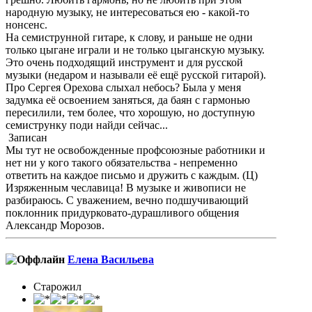
народную музыку, не интересоваться ею - какой-то
нонсенс.
На семиструнной гитаре, к слову, и раньше не одни
только цыгане играли и не только цыганскую музыку.
Это очень подходящий инструмент и для русской
музыки (недаром и называли её ещё русской гитарой).
Про Сергея Орехова слыхал небось? Была у меня
задумка её освоением заняться, да баян с гармонью
пересилили, тем более, что хорошую, но доступную
семиструнку поди найди сейчас...
Записан
Мы тут не освобожденные профсоюзные работники и
нет ни у кого такого обязательства - непременно
ответить на каждое письмо и дружить с каждым. (Ц)
Изряженным чеславица! В музыке и живописи не
разбираюсь. С уважением, вечно подшучивающий
поклонник придурковато-дурашливого общения
Александр Морозов.
Елена Васильева
Старожил