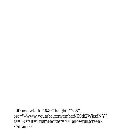
<iframe width="640" height="385"
src="//www.youtube.com/embed/Z9di2WksdNY?
fs=1&start=" frameborder="0" allowfullscreen>
</iframe>