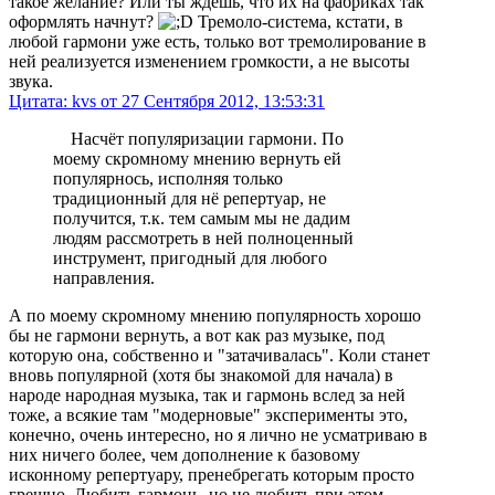
такое желание? Или ты ждёшь, что их на фабриках так
оформлять начнут?
Тремоло-система, кстати, в
любой гармони уже есть, только вот тремолирование в
ней реализуется изменением громкости, а не высоты
звука.
Цитата: kvs от 27 Сентября 2012, 13:53:31
Насчёт популяризации гармони. По
моему скромному мнению вернуть ей
популярнось, исполняя только
традиционный для нё репертуар, не
получится, т.к. тем самым мы не дадим
людям рассмотреть в ней полноценный
инструмент, пригодный для любого
направления.
А по моему скромному мнению популярность хорошо
бы не гармони вернуть, а вот как раз музыке, под
которую она, собственно и "затачивалась". Коли станет
вновь популярной (хотя бы знакомой для начала) в
народе народная музыка, так и гармонь вслед за ней
тоже, а всякие там "модерновые" эксперименты это,
конечно, очень интересно, но я лично не усматриваю в
них ничего более, чем дополнение к базовому
исконному репертуару, пренебрегать которым просто
грешно. Любить гармонь, но не любить при этом