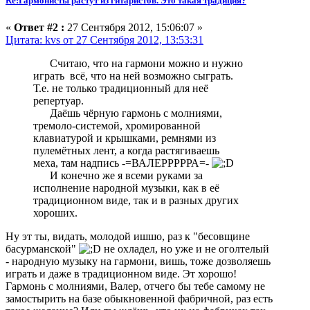
Re:Гармонисты растут из гитаристов. Это такая традиция?
«
Ответ #2 :
27 Сентября 2012, 15:06:07 »
Цитата: kvs от 27 Сентября 2012, 13:53:31
Считаю, что на гармони можно и нужно
играть всё, что на ней возможно сыграть.
Т.е. не только традиционный для неё
репертуар.
Даёшь чёрную гармонь с молниями,
тремоло-системой, хромированной
клавиатурой и крышками, ремнями из
пулемётных лент, а когда растягиваешь
меха, там надпись -=ВАЛЕРРРРРА=-
И конечно же я всеми руками за
исполнение народной музыки, как в её
традиционном виде, так и в разных других
хороших.
Ну эт ты, видать, молодой ишшо, раз к "бесовщине
басурманской"
не охладел, но уже и не оголтелый
- народную музыку на гармони, вишь, тоже дозволяешь
играть и даже в традиционном виде. Эт хорошо!
Гармонь с молниями, Валер, отчего бы тебе самому не
замостырить на базе обыкновенной фабричной, раз есть