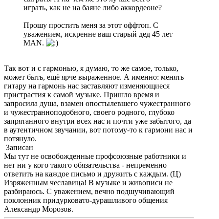
играть, как не на баяне либо аккордеоне?
Прошу простить меня за этот оффтоп. С
уважением, искренне ваш старый дед 45 лет
MAN.
Так вот и с гармонью, я думаю, то же самое, только,
может быть, ещё ярче выраженное. А именно: менять
гитару на гармонь нас заставляют изменяющиеся
пристрастия к самой музыке. Пришло время и
запросила душа, взамен опостылевшего чужестранного
и чужестранноподобного, своего родного, глубоко
запрятанного внутри всех нас и почти уже забытого, да
в аутентичном звучании, вот потому-то к гармони нас и
потянуло.
Записан
Мы тут не освобожденные профсоюзные работники и
нет ни у кого такого обязательства - непременно
ответить на каждое письмо и дружить с каждым. (Ц)
Изряженным чеславица! В музыке и живописи не
разбираюсь. С уважением, вечно подшучивающий
поклонник придурковато-дурашливого общения
Александр Морозов.