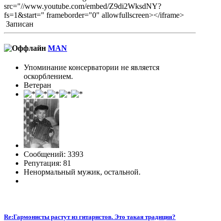
src="//www.youtube.com/embed/Z9di2WksdNY?
fs=1&start=" frameborder="0" allowfullscreen></iframe>
Записан
MAN
Упоминание консерватории не является
оскорблением.
Ветеран
Сообщений: 3393
Репутация: 81
Ненормальный мужик, остальной.
Re:Гармонисты растут из гитаристов. Это такая традиция?