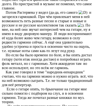
долго. Но пристрастий в музыке не поменял, что самое
главное.
Потом Растеряева у видел (да-да, его самого
) и
загорелся гармошкой. При чём привлекает меня в ней
возможность петь разные песни и старые и новые и
русские и не русские коллективом так сказать
. По
мне, на ней они звучат интересней чем на гитаре, ну я
имею в виду дворовую манеру. И люди воспринимают
её куда более живо чем гитару, возможно в силу
редкости гармони сейчас. А ещё она удивительно
удобно устроена и проста в освоении чисто на ощупь,
т.е. нужные ноты сами как-то лезут под руку.
Но если бы было времени по боле, я бы опять достал
гитару (хотя итак иногда достаю) и попробовал играть
фолк металл, но с гармонью. Хотя аккордеон там во
всю используют, но это всёж не гармонь.
Как уже говорил в теме "народник-ненародник"
считаю, что на гармони можно и нужно играть всё, что
на ней возможно сыграть. Т.е. не только традиционный
для неё репертуар.
Если о гитаре опять, то брынчание на гитаре мне
сильно помогло с подбором на слух, и в освоении
гармони. Тогда же почитал разные книжки по муз.
теории.