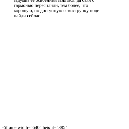
задумка её освоением заняться, да баян с
гармонью пересилили, тем более, что
хорошую, но доступную семиструнку поди
найди сейчас...
<iframe width="640" height="385"