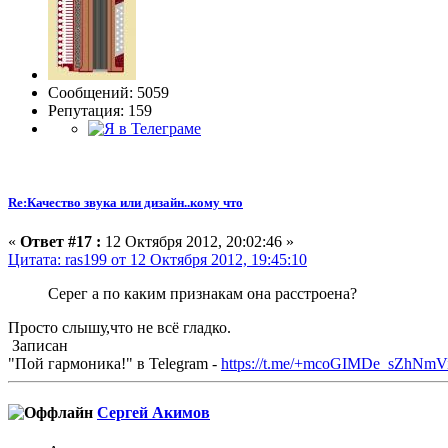
Сообщений: 5059
Репутация: 159
Re:Качество звука или дизайн..кому что
«
Ответ #17 :
12 Октября 2012, 20:02:46 »
Цитата: ras199 от 12 Октября 2012, 19:45:10
Серег а по каким признакам она расстроена?
Просто слышу,что не всё гладко.
Записан
"Пой гармоника!" в Telegram -
https://t.me/+mcoGIMDe_sZhNmV
Сергей Акимов