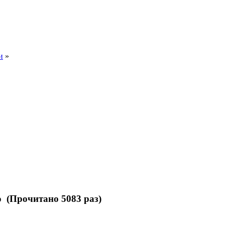
и
»
о (Прочитано 5083 раз)