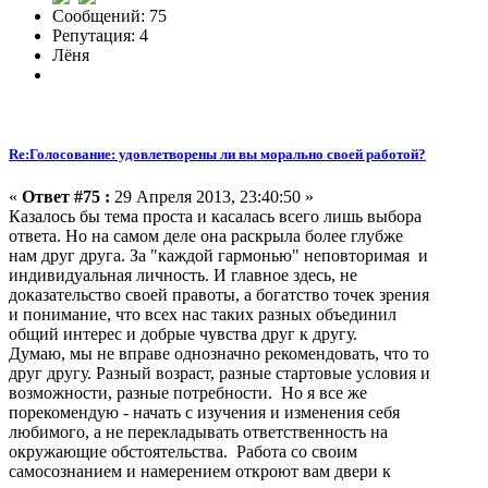
Сообщений: 75
Репутация: 4
Лёня
Re:Голосование: удовлетворены ли вы морально своей работой?
«
Ответ #75 :
29 Апреля 2013, 23:40:50 »
Казалось бы тема проста и касалась всего лишь выбора
ответа. Но на самом деле она раскрыла более глубже
нам друг друга. За "каждой гармонью" неповторимая и
индивидуальная личность. И главное здесь, не
доказательство своей правоты, а богатство точек зрения
и понимание, что всех нас таких разных объединил
общий интерес и добрые чувства друг к другу.
Думаю, мы не вправе однозначно рекомендовать, что то
друг другу. Разный возраст, разные стартовые условия и
возможности, разные потребности. Но я все же
порекомендую - начать с изучения и изменения себя
любимого, а не перекладывать ответственность на
окружающие обстоятельства. Работа со своим
самосознанием и намерением откроют вам двери к