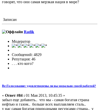
говорят, что они самая мерзкая нация в мире?
Записан
Radik
Модератор
Сообщений: 4829
Репутация: 46
. . . кто кого?
Re:Голосование: удовлетворены ли вы морально своей работой?
«
Ответ #84 :
01 Мая 2013, 10:45:35 »
забыл еще добавить.. что мы - самая богатая страна
нефтью и газом.. больше всех выплавляем сталь..
у нас самая богатая природными ресурсами страна.. у