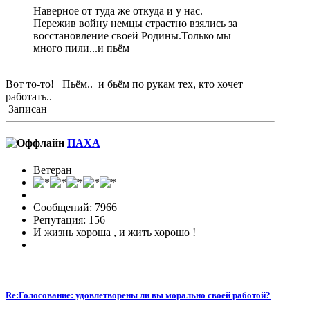
Наверное от туда же откуда и у нас.
Пережив войну немцы страстно взялись за
восстановление своей Родины.Только мы
много пили...и пьём
Вот то-то! Пьём.. и бьём по рукам тех, кто хочет
работать..
Записан
ПАХА
Ветеран
Сообщений: 7966
Репутация: 156
И жизнь хороша , и жить хорошо !
Re:Голосование: удовлетворены ли вы морально своей работой?