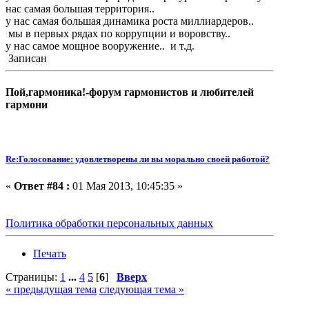
нас самая большая территория..
у нас самая большая динамика роста миллиардеров..
мы в первых рядах по коррупции и воровству..
у нас самое мощное вооружение.. и т.д.
Записан
Пой,гармоника!-форум гармонистов и любителей
гармони
Re:Голосование: удовлетворены ли вы морально своей работой?
«
Ответ #84 :
01 Мая 2013, 10:45:35 »
Политика обработки персональных данных
Печать
Страницы:
1
...
4
5
[
6
]
Вверх
« предыдущая тема
следующая тема »