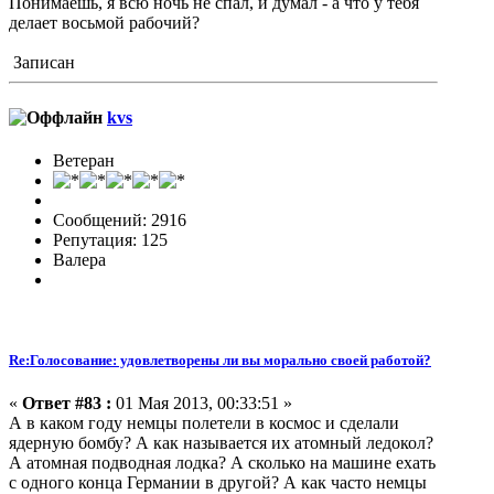
Понимаешь, я всю ночь не спал, и думал - а что у тебя
делает восьмой рабочий?
Записан
kvs
Ветеран
Сообщений: 2916
Репутация: 125
Валера
Re:Голосование: удовлетворены ли вы морально своей работой?
«
Ответ #83 :
01 Мая 2013, 00:33:51 »
А в каком году немцы полетели в космос и сделали
ядерную бомбу? А как называется их атомный ледокол?
А атомная подводная лодка? А сколько на машине ехать
с одного конца Германии в другой? А как часто немцы