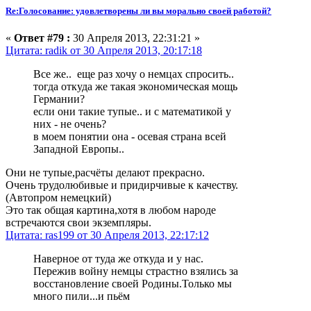
Re:Голосование: удовлетворены ли вы морально своей работой?
«
Ответ #79 :
30 Апреля 2013, 22:31:21 »
Цитата: radik от 30 Апреля 2013, 20:17:18
Все же.. еще раз хочу о немцах спросить..
тогда откуда же такая экономическая мощь
Германии?
если они такие тупые.. и с математикой у
них - не очень?
в моем понятии она - осевая страна всей
Западной Европы..
Они не тупые,расчёты делают прекрасно.
Очень трудолюбивые и придирчивые к качеству.
(Автопром немецкий)
Это так общая картина,хотя в любом народе
встречаются свои экземпляры.
Цитата: ras199 от 30 Апреля 2013, 22:17:12
Наверное от туда же откуда и у нас.
Пережив войну немцы страстно взялись за
восстановление своей Родины.Только мы
много пили...и пьём