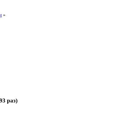
и
»
3 раз)