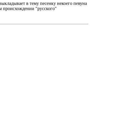
выкладывает в тему песенку некоего певуна
ом происхождении "русского"