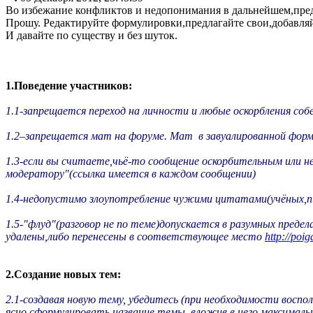
Во избежание конфликтов и недопонимания в дальнейшем,пред
Прошу. Редактируйте формулировки,предлагайте свои,добавля
И давайте по существу и без шуток.
1.Поведение участников:
1.1-запрещается переход на личности и любые оскорбления соб
1.2–запрещается мат на форуме. Мат в завуалированной форм
1.3-если вы считаете,чьё-то сообщение оскорбительным или
модератору"(ссылка имеется в каждом сообщении)
1.4-недопустимо злоупотребление чужими цитатами(учёных,пис
1.5-"флуд"(разговор не по теме)допускается в разумных преде
удалены,либо перенесены в соответствующее место
http://poi
2.Создание новых тем:
2.1-создавая новую тему, убедитесь (при необходимости воспо
ясно сформулировать название темы, вложив в него максимал