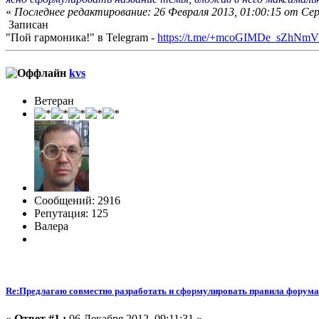
«
Последнее редактирование: 26 Февраля 2013, 01:00:15 от Се
Записан
"Пой гармоника!" в Telegram -
https://t.me/+mcoGIMDe_sZhNmV
kvs
Ветеран
Сообщений: 2916
Репутация: 125
Валера
Re:Предлагаю совместно разработать и сформулировать правила форума
«
Ответ #1 :
06 Декабря 2012, 09:11:31 »