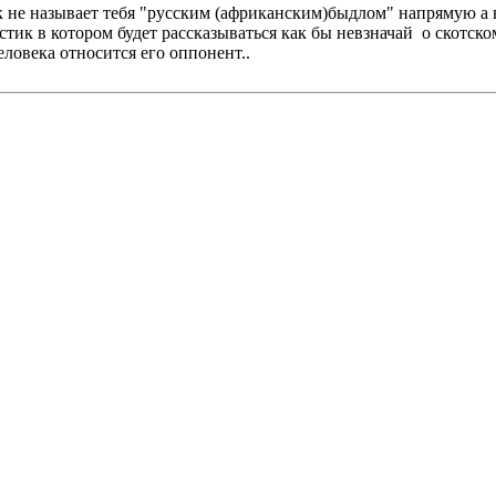
к не называет тебя "русским (африканским)быдлом" напрямую а 
стик в котором будет рассказываться как бы невзначай о скотск
ловека относится его оппонент..