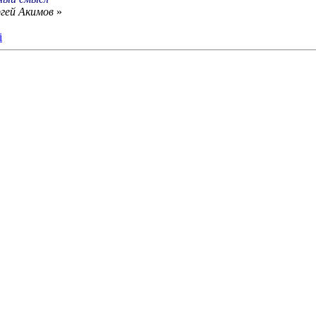
ргей Акимов
»
i