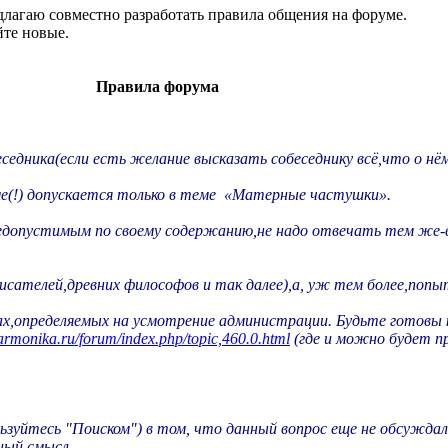
лагаю совместно разработать правила общения на форуме.
йте новые.
Правила форума
еседника(если есть желание высказать собеседнику всё,что о н
е(!) допускается только в теме «Матерные частушки».
 недопустимым по своему содержанию,не надо отвечать тем же
ателей,древних философов и так далее),а, уж тем более,попыт
лах,определяемых на усмотрение администрации. Будьте готовы 
garmonika.ru/forum/index.php/topic,460.0.html
(где и можно будет 
льзуйтесь "Поиском") в том, что данный вопрос еще не обсужда
ьный смысл