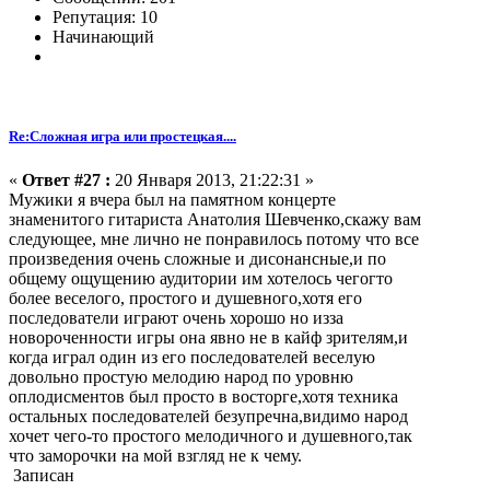
Репутация: 10
Начинающий
Re:Сложная игра или простецкая....
«
Ответ #27 :
20 Января 2013, 21:22:31 »
Мужики я вчера был на памятном концерте
знаменитого гитариста Анатолия Шевченко,скажу вам
следующее, мне лично не понравилось потому что все
произведения очень сложные и дисонансные,и по
общему ощущению аудитории им хотелось чегогто
более веселого, простого и душевного,хотя его
последователи играют очень хорошо но изза
новороченности игры она явно не в кайф зрителям,и
когда играл один из его последователей веселую
довольно простую мелодию народ по уровню
оплодисментов был просто в восторге,хотя техника
остальных последователей безупречна,видимо народ
хочет чего-то простого мелодичного и душевного,так
что заморочки на мой взгляд не к чему.
Записан