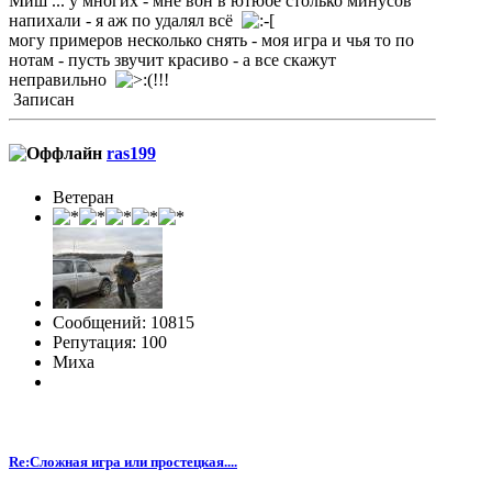
Миш ... у многих - мне вон в ютюбе столько минусов
напихали - я аж по удалял всё
могу примеров несколько снять - моя игра и чья то по
нотам - пусть звучит красиво - а все скажут
неправильно
!!!
Записан
ras199
Ветеран
Сообщений: 10815
Репутация: 100
Миха
Re:Сложная игра или простецкая....