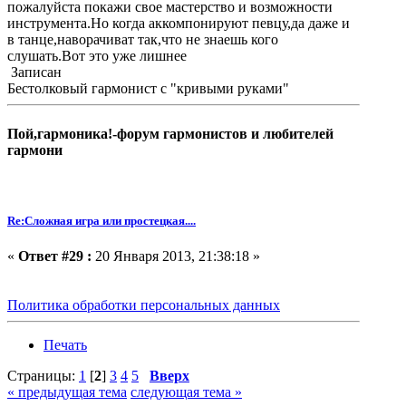
пожалуйста покажи свое мастерство и возможности
инструмента.Но когда аккомпонируют певцу,да даже и
в танце,наворачиват так,что не знаешь кого
слушать.Вот это уже лишнее
Записан
Бестолковый гармонист с "кривыми руками"
Пой,гармоника!-форум гармонистов и любителей
гармони
Re:Сложная игра или простецкая....
«
Ответ #29 :
20 Января 2013, 21:38:18 »
Политика обработки персональных данных
Печать
Страницы:
1
[
2
]
3
4
5
Вверх
« предыдущая тема
следующая тема »