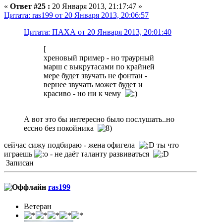
«
Ответ #25 :
20 Января 2013, 21:17:47 »
Цитата: ras199 от 20 Января 2013, 20:06:57
Цитата: ПАХА от 20 Января 2013, 20:01:40
[
хреновый пример - но траурный
марш с выкрутасами по крайней
мере будет звучать не фонтан -
вернее звучать может будет и
красиво - но ни к чему
А вот это бы интересно было послушать..но
ессно без покойника
сейчас сижу подбираю - жена офигела
ты что
играешь
- не даёт таланту развиваться
Записан
ras199
Ветеран