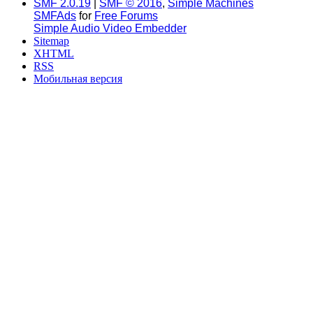
SMF 2.0.19
|
SMF © 2016
,
Simple Machines
SMFAds
for
Free Forums
Simple Audio Video Embedder
Sitemap
XHTML
RSS
Мобильная версия