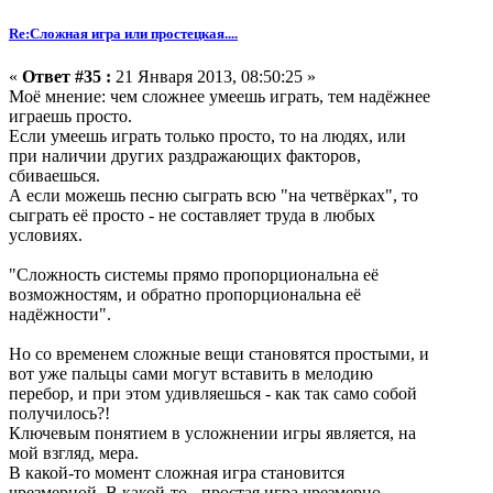
Re:Сложная игра или простецкая....
«
Ответ #35 :
21 Января 2013, 08:50:25 »
Моё мнение: чем сложнее умеешь играть, тем надёжнее
играешь просто.
Если умеешь играть только просто, то на людях, или
при наличии других раздражающих факторов,
сбиваешься.
А если можешь песню сыграть всю "на четвёрках", то
сыграть её просто - не составляет труда в любых
условиях.
"Сложность системы прямо пропорциональна её
возможностям, и обратно пропорциональна её
надёжности".
Но со временем сложные вещи становятся простыми, и
вот уже пальцы сами могут вставить в мелодию
перебор, и при этом удивляешься - как так само собой
получилось?!
Ключевым понятием в усложнении игры является, на
мой взгляд, мера.
В какой-то момент сложная игра становится
чрезмерной. В какой-то - простая игра чрезмерно