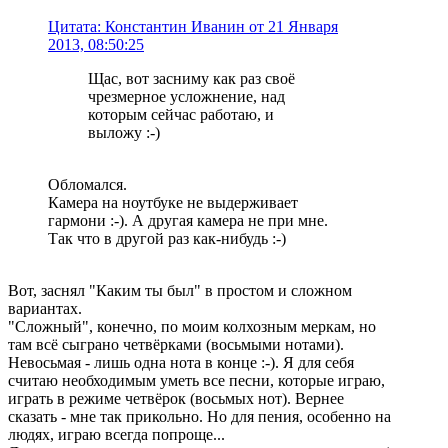
Цитата: Константин Иванин от 21 Января
2013, 08:50:25
Щас, вот засниму как раз своё
чрезмерное усложнение, над
которым сейчас работаю, и
выложу :-)
Обломался.
Камера на ноутбуке не выдерживает
гармони :-). А другая камера не при мне.
Так что в другой раз как-нибудь :-)
Вот, заснял "Каким ты был" в простом и сложном
вариантах.
"Сложный", конечно, по моим колхозным меркам, но
там всё сыграно четвёрками (восьмыми нотами).
Невосьмая - лишь одна нота в конце :-). Я для себя
считаю необходимым уметь все песни, которые играю,
играть в режиме четвёрок (восьмых нот). Вернее
сказать - мне так прикольно. Но для пения, особенно на
людях, играю всегда попроще...