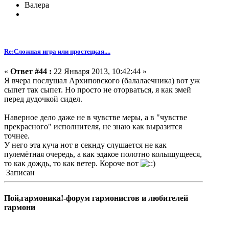
Валера
Re:Сложная игра или простецкая....
«
Ответ #44 :
22 Января 2013, 10:42:44 »
Я вчера послушал Архиповского (балалаечника) вот уж
сыпет так сыпет. Но просто не оторваться, я как змей
перед дудочкой сидел.
Наверное дело даже не в чувстве меры, а в "чувстве
прекрасного" исполнителя, не знаю как выразится
точнее.
У него эта куча нот в секнду слушается не как
пулемётная очередь, а как эдакое полотно колышущееся,
то как дождь, то как ветер. Короче вот
Записан
Пой,гармоника!-форум гармонистов и любителей
гармони