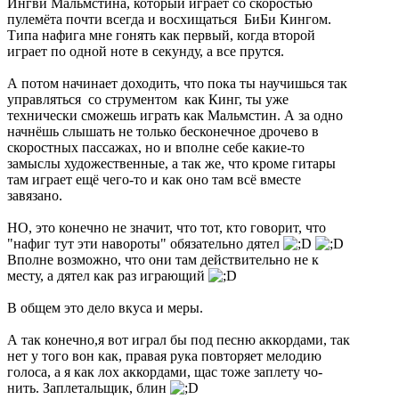
Ингви Мальмстина, который играет со скоростью
пулемёта почти всегда и восхищаться БиБи Кингом.
Типа нафига мне гонять как первый, когда второй
играет по одной ноте в секунду, а все прутся.
А потом начинает доходить, что пока ты научишься так
управляться со струментом как Кинг, ты уже
технически сможешь играть как Мальмстин. А за одно
начнёшь слышать не только бесконечное дрочево в
скоростных пассажах, но и вполне себе какие-то
замыслы художественные, а так же, что кроме гитары
там играет ещё чего-то и как оно там всё вместе
завязано.
НО, это конечно не значит, что тот, кто говорит, что
"нафиг тут эти навороты" обязательно дятел
Вполне возможно, что они там действительно не к
месту, а дятел как раз играющий
В общем это дело вкуса и меры.
А так конечно,я вот играл бы под песню аккордами, так
нет у того вон как, правая рука повторяет мелодию
голоса, а я как лох аккордами, щас тоже заплету чо-
нить. Заплетальщик, блин