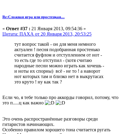
Re:Сложная игра или простецкая....
«
Ответ #37 :
21 Января 2013, 09:54:36 »
Цитата: ПАХА от 20 Января 2013, 20:53:25
тут вопрос такой - он для меня немного
актуален ! песня подобранная простенько
считается фуфлом и отступлением от нот -
то есть где то отступил - (хотя считаю
народные песни можно играть как хочешь -
и ноты их спорны) всё - не то ! а наворот
нот которых там и близко нет в выкрутасах
это круто ! ну как так ?
Если чо, я тебе только про аккорды говорил, потому, что
это п.....ц как важно
Это очень распространённые разговоры среди
гитаристов начинающих.
Особенно правилом хорошего тона считается ругать