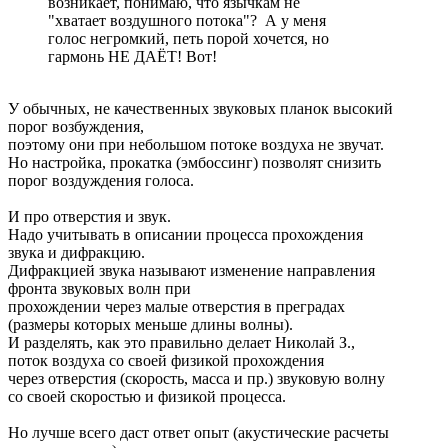
возникает, понимаю, что язычкам не
"хватает воздушного потока"? А у меня
голос негромкий, петь порой хочется, но
гармонь НЕ ДАЁТ! Вот!
У обычных, не качественных звуковых планок высокий
порог возбуждения,
поэтому они при небольшом потоке воздуха не звучат.
Но настройка, прокатка (эмбоссинг) позволят снизить
порог воздуждения голоса.
И про отверстия и звук.
Надо учитывать в описании процесса прохождения
звука и дифракцию.
Дифракцией звука называют изменение направления
фронта звуковых волн при
прохождении через малые отверстия в преградах
(размеры которых меньше длины волны).
И разделять, как это правильно делает Николай З.,
поток воздуха со своей физикой прохождения
через отверстия (скорость, масса и пр.) звуковую волну
со своей скоростью и физикой процесса.
Но лучше всего даст ответ опыт (акустические расчеты