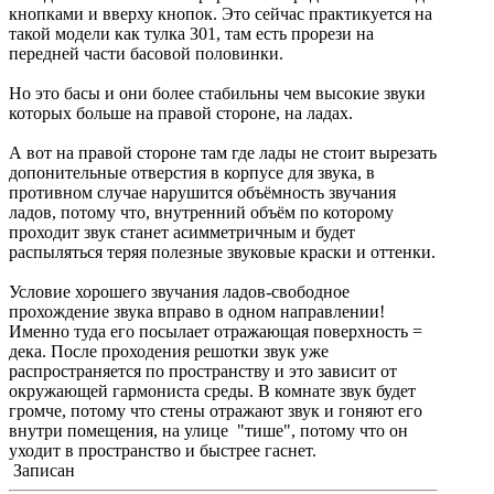
кнопками и вверху кнопок. Это сейчас практикуется на
такой модели как тулка 301, там есть прорези на
передней части басовой половинки.
Но это басы и они более стабильны чем высокие звуки
которых больше на правой стороне, на ладах.
А вот на правой стороне там где лады не стоит вырезать
допонительные отверстия в корпусе для звука, в
противном случае нарушится объёмность звучания
ладов, потому что, внутренний объём по которому
проходит звук станет асимметричным и будет
распыляться теряя полезные звуковые краски и оттенки.
Условие хорошего звучания ладов-свободное
прохождение звука вправо в одном направлении!
Именно туда его посылает отражающая поверхность =
дека. После проходения решотки звук уже
распространяется по пространству и это зависит от
окружающей гармониста среды. В комнате звук будет
громче, потому что стены отражают звук и гоняют его
внутри помещения, на улице "тише", потому что он
уходит в пространство и быстрее гаснет.
Записан