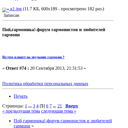
к1.jpg
(11.7 КБ, 600x189 - просмотрено 182 раз.)
Записан
Пой,гармоника!-форум гармонистов и любителей
гармони
Re:что влияет на звучание гармони ?
«
Ответ #74 :
20 Сентября 2013, 21:31:53 »
Политика обработки персональных данных
Печать
Страницы:
1
...
3
4
[
5
]
6
7
...
21
Вверх
« предыдущая тема
следующая тема »
Пой,гармоника!-форум гармонистов и любителей
гармони
»