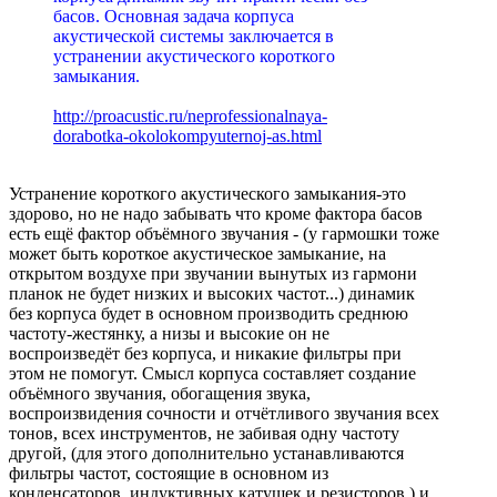
басов. Основная задача корпуса
акустической системы заключается в
устранении акустического короткого
замыкания.
http://proacustic.ru/neprofessionalnaya-
dorabotka-okolokompyuternoj-as.html
Устранение короткого акустического замыкания-это
здорово, но не надо забывать что кроме фактора басов
есть ещё фактор объёмного звучания - (у гармошки тоже
может быть короткое акустическое замыкание, на
открытом воздухе при звучании вынутых из гармони
планок не будет низких и высоких частот...) динамик
без корпуса будет в основном производить среднюю
частоту-жестянку, а низы и высокие он не
воспроизведёт без корпуса, и никакие фильтры при
этом не помогут. Смысл корпуса составляет создание
объёмного звучания, обогащения звука,
воспроизвидения сочности и отчётливого звучания всех
тонов, всех инструментов, не забивая одну частоту
другой, (для этого дополнительно устанавливаются
фильтры частот, состоящие в основном из
конденсаторов, индуктивных катушек и резисторов ) и