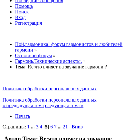
Последние сообщения
Помощь
Поиск
Вход
Регистрация
Пой,гармоника!-форум гармонистов и любителей
гармони
»
Основной форум
»
Гармонь.Технические аспекты.
»
Тема:
Re:что влияет на звучание гармони ?
Политика обработки персональных данных
Политика обработки персональных данных
« предыдущая тема
следующая тема »
Печать
Страницы:
1
...
3
4
[
5
]
6
7
...
21
Вниз
Автор
Тема: Re:что влияет на звучание