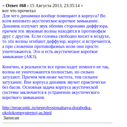
«
Ответ #68 :
15 Августа 2013, 23:35:14 »
вот что прочитал
Для чего динамики вообще помещают в корпуса? Во
всем виновато акустическое короткое замыкание.
Динамик излучает звук обеими сторонами диффузора,
причем эти звуковые волны находятся в противофазе
друг с другом. Если головка свободно висит в воздухе,
то эти волны огибают диффузор, корпус и встречаются,
а при сложении противофазных волн они просто
уничтожаются. Это и есть акустическое короткое
замыкание (АКЗ).
Конечно, в реальности все происходит немного не так,
волны не уничтожаются полностью, но сильно
затухают. Причем чем ниже частота, тем сильнее
затухание. Вне корпуса динамик звучит практически
без басов. Основная задача корпуса акустической
системы заключается в устранении акустического
короткого замыкания.
http://proacustic.ru/neprofessionalnaya-dorabotka-
okolokompyuternoj-as.html
Записан