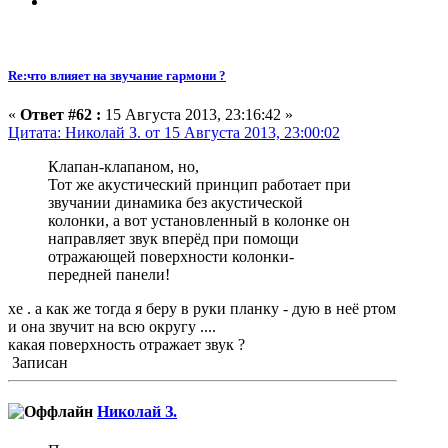
Re:что влияет на звучание гармони ?
«
Ответ #62 :
15 Августа 2013, 23:16:42 »
Цитата: Николай З. от 15 Августа 2013, 23:00:02
Клапан-клапаном, но,
Тот же акустический принцип работает при
звучании динамика без акустической
колонки, а вот установленный в колонке он
направляет звук вперёд при помощи
отражающей поверхности колонки-
передней панели!
хе . а как же тогда я беру в руки планку - дую в неё ртом
и она звучит на всю округу ....
какая поверхность отражает звук ?
Записан
Николай З.