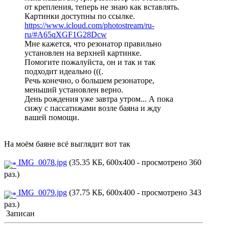
от крепления, теперь не знаю как вставлять.
Картинки доступны по ссылке.
https://www.icloud.com/photostream/ru-
ru/#A65qXGF1G28Dcw
Мне кажется, что резонатор правильно
установлен на верхней картинке.
Помогите пожалуйста, он и так и так
подходит идеально (((.
Речь конечно, о большем резонаторе,
меньший установлен верно.
День рождения уже завтра утром... А пока
сижу с пассатижами возле баяна и жду
вашей помощи.
На моём баяне всё выглядит вот так
IMG_0078.jpg
(35.35 КБ, 600x400 - просмотрено 360
раз.)
IMG_0079.jpg
(37.75 КБ, 600x400 - просмотрено 343
раз.)
Записан