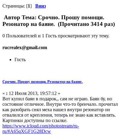
Страницы: [
1
]
Вниз
Автор
Тема: Срочно. Прошу помощи.
Резонатор на баяне. (Прочитано 3414 раз)
0 Пользователей и 1 Гость просматривают эту тему.
rucrealex@gmail.com
Гость
Срочно. Прошу помощи. Резонатор на баяне.
«
:
12 Июля 2013, 19:57:12 »
Вот купил баян в подарок,, сам не играю. Баян бу, но
состояние отличное. Внутри что-то бренчало. прочитал
как разобрать снял меха нашел внутри резонатор он
отвалился от крепления, теперь не знаю как вставлять.
Картинки доступны по ссылке.
https://www.icloud.com/photostream/ru-
ru/#A65qXGF1G28Dcw