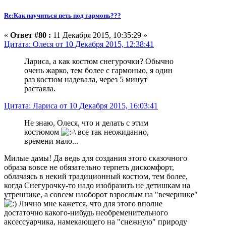
Re:Как научиться петь под гармонь???
«
Ответ #80 :
11 Декабря 2015, 10:35:29 »
Цитата: Олеся от 10 Декабря 2015, 12:38:41
Лариса, а как костюм снегурочки? Обычно
очень жарко, тем более с гармонью, я один
раз костюм надевала, через 5 минут
растаяла.
Цитата: Лариса от 10 Декабря 2015, 16:03:41
Не знаю, Олеся, что и делать с этим
костюмом
все так неожиданно,
времени мало...
Милые дамы! Да ведь для создания этого сказочного
образа вовсе не обязательно терпеть дискомфорт,
облачаясь в некий традиционный костюм, тем более,
когда Снегурочку-то надо изобразить не детишкам на
утреннике, а совсем наоборот взрослым на "вечернике"
Лично мне кажется, что для этого вполне
достаточно какого-нибудь необременительного
аксессуарчика, намекающего на "снежную" природу