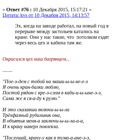
«
Ответ #76 :
10 Декабря 2015, 15:17:21 »
Цитата: kvs от 10 Декабря 2015, 14:13:57
Эх, когда на заводе работал, на новый год в
перерыве между застольем катались на
кране. Они у нас такие, что потолком ездят
через весь цех и кабина там же.
Окрасился цех наш багрянцем...
........
"Пое-э-дем с тобой на маши-ы-ы-не-е-э
Я очень кран-балки люблю,
Постой рядом с кре-э-слом в каби-и-ы-ыне-э-э,
Сама же я ся-а-ду к рулю."
И это сказавши включи-ы-ы-ла
Трёхфазный рубильник она,
В объятья меня-а заключи-ы-ы-ла-а-а,
И к крану наверх повлекла.
"Послушай, кричу-у как в тума-а-ане-э-э,