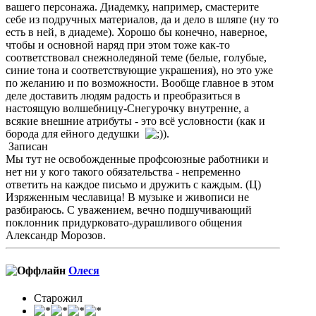
вашего персонажа. Диадемку, например, смастерите
себе из подручных материалов, да и дело в шляпе (ну то
есть в ней, в диадеме). Хорошо бы конечно, наверное,
чтобы и основной наряд при этом тоже как-то
соответствовал снежноледяной теме (белые, голубые,
синие тона и соответствующие украшения), но это уже
по желанию и по возможности. Вообще главное в этом
деле доставить людям радость и преобразиться в
настоящую волшебницу-Снегурочку внутренне, а
всякие внешние атрибуты - это всё условности (как и
борода для ейного дедушки
).
Записан
Мы тут не освобожденные профсоюзные работники и
нет ни у кого такого обязательства - непременно
ответить на каждое письмо и дружить с каждым. (Ц)
Изряженным чеславица! В музыке и живописи не
разбираюсь. С уважением, вечно подшучивающий
поклонник придурковато-дурашливого общения
Александр Морозов.
Олеся
Старожил