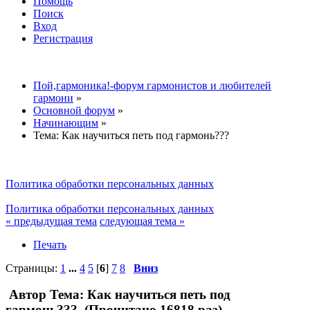
Помощь
Поиск
Вход
Регистрация
Пой,гармоника!-форум гармонистов и любителей
гармони
»
Основной форум
»
Начинающим
»
Тема:
Как научиться петь под гармонь???
Политика обработки персональных данных
Политика обработки персональных данных
« предыдущая тема
следующая тема »
Печать
Страницы:
1
...
4
5
[
6
]
7
8
Вниз
Автор
Тема: Как научиться петь под
гармонь??? (Прочитано 16818 раз)