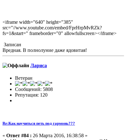
<iframe width="640" height="385"
src="//www.youtube.com/embed/FprHrpMvRZk?
fs=1&start=" frameborder="0" allowfullscreen></iframe>
Записан
Вредная. В полнолуние даже ядовитая!
Лариса
Ветеран
Сообщений: 5808
Репутация: 120
Re:Как научиться петь под гармонь???
«
Ответ #84 :
26 Марта 2016, 16:38:58 »