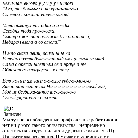
Безумная, выклю-у-у-у-у-у-чи ток!"
"Ага, ты бои-ы-сси на кра-а-ане-э-э
Со мной прокати-ыться разок!
Меня обманул ты одна-а-ажды,
Сегодня тебя про-о-вела.
Смотри же: вот но-ожик була-а-атный,
Недаром взяла-а со стола!"
И это сказа-авши, вонзи-ы-ы-ла
В грудь ножик була-а-атный яму (в смысле мне)
Сама с обесси-ыленным се-э-эрдце-э-эм
Обра-атно верну-улась к столу.
Всю ночь там засто-о-олье гуде-э-эло-о-о,
Завод наш встречал Но-о-о-о-о-о-о-о-о-овый год,
Моё ж бездыха-анное те-э-эло-о-о
Собой украша-ало пролёт.
Записан
Мы тут не освобожденные профсоюзные работники и
нет ни у кого такого обязательства - непременно
ответить на каждое письмо и дружить с каждым. (Ц)
Изряженным чеславица! В музыке и живописи не