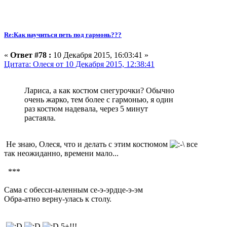
Re:Как научиться петь под гармонь???
«
Ответ #78 :
10 Декабря 2015, 16:03:41 »
Цитата: Олеся от 10 Декабря 2015, 12:38:41
Лариса, а как костюм снегурочки? Обычно
очень жарко, тем более с гармонью, я один
раз костюм надевала, через 5 минут
растаяла.
Не знаю, Олеся, что и делать с этим костюмом
все
так неожиданно, времени мало...
***
Сама с обесси-ыленным се-э-эрдце-э-эм
Обра-атно верну-улась к столу.
5+!!!