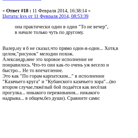
«
Ответ #18 :
11 Февраля 2014, 16:38:14 »
Цитата: kvs от 11 Февраля 2014, 08:53:39
она практически один в один "То не вечер",
в начале только чуть по другому.
Валер,ну я б не сказал,что прямо один-в-один... Хотя,в
целом,"рисунок" мелодии похож.
Александр,мне это хоровое исполнение не
понравилось. Что-то они как-то очень уж весело и
быстро... Не то впечатление.
Это как "По горам карпатским..." в исполнении
"Казачьего круга" и "Кубанского казачьего хора"...(во
втором случае,тяжёлый бой подаётся как весёлая
прогулка... никакого переживания... никакого
надрыва... в общем,без души). Сравните сами: