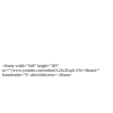
<iframe width="640" height="385"
src="//www.youtube.com/embed/A2Ix2EzpE-I?fs=1&start="
frameborder="0" allowfullscreen></iframe>