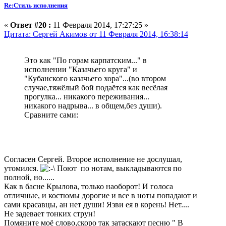
Re:Стиль исполнения
«
Ответ #20 :
11 Февраля 2014, 17:27:25 »
Цитата: Сергей Акимов от 11 Февраля 2014, 16:38:14
Это как "По горам карпатским..." в
исполнении "Казачьего круга" и
"Кубанского казачьего хора"...(во втором
случае,тяжёлый бой подаётся как весёлая
прогулка... никакого переживания...
никакого надрыва... в общем,без души).
Сравните сами:
Согласен Сергей. Bторое исполнение не дослушал,
утомился.
Поют по нотам, выкладываются по
полной, но......
Как в басне Крылова, только наоборот! И голоса
отличные, и костюмы дорогие и все в ноты попадают и
сами красавцы, ан нет души! Язви ея в корень! Нет....
Не задевает тонких струн!
Помяните моё слово,скоро так затаскают песню " В