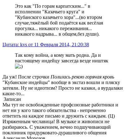
Это как "По горам карпатским..." в
исполнении "Казачьего круга" и
"Кубанского казачьего хора"...(во втором
случае,тяжёлый бой подаётся как весёлая
прогулка... никакого переживания...
никакого надрыва... в общем,без души).
Цитата: kvs от 11 Февраля 2014, 21:20:38
Так кому война, а кому мать родна. Да и
настоящему индейцу завсегда везде ништяк
Да уж! После строчки
Полилась рекою горячая кровь
"Кубанские индейцы" вообще в экстаз вошли и пляску
затеяли. Ну не идиотизм? Просто не казаки, а вурдалаки
какие-то...
Записан
Мы тут не освобожденные профсоюзные работники и
нет ни у кого такого обязательства - непременно
ответить на каждое письмо и дружить с каждым. (Ц)
Изряженным чеславица! В музыке и живописи не
разбираюсь. С уважением, вечно подшучивающий
поклонник придурковато-дурашливого общения
Александр Морозов.