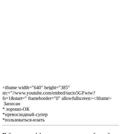
<iframe width="640" height="385"
src="//www.youtube.com/embed/sucio5GFwtw?
fs=1&start=" frameborder="0" allowfullscreen></iframe>
Записан
* хорошо-ОК
*превосходный-супер
*пользоваться-юзать