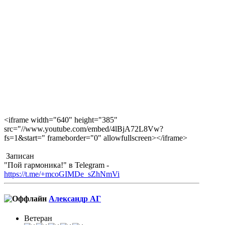
<iframe width="640" height="385"
src="//www.youtube.com/embed/4lBjA72L8Vw?
fs=1&start=" frameborder="0" allowfullscreen></iframe>
Записан
"Пой гармоника!" в Telegram -
https://t.me/+mcoGIMDe_sZhNmVi
Александр АГ
Ветеран